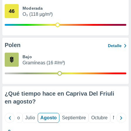
 seleccionar
o.
Moderada
46
O₃ (118 µg/m³)
calización
precisa e
ión mediante
, publicidad
Polen
Detalle
dos,
 publicidad
Bajo
,
Gramíneas (16 #/m³)
ón de
 desarrollo
s.
tros 1199
ios
¿Qué tiempo hace en Capriva Del Friuli
en
agosto
?
yo
Junio
Julio
Agosto
Septiembre
Octubre
Noviemb