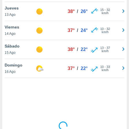
uedes
uestro sitio
Jueves
15
-
32
38°
/
26°
ed.cl. En
km/h
13 Ago
te
 de que
Viernes
talarán
10
-
32
37°
/
24°
km/h
14 Ago
e sean
para
a
Sábado
13
-
37
38°
/
22°
por el sitio
km/h
15 Ago
o se
cookies para
Domingo
10
-
33
37°
/
22°
km/h
16 Ago
nto ni para
licidad o
ado, aunque
sualizar
general no
ada. Puedes
 instalación
y acceder a
io web a
ste abono