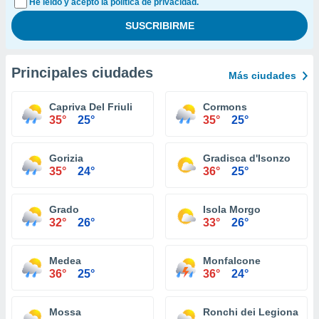
He leído y acepto la política de privacidad.
Principales ciudades
Más ciudades
Capriva Del Friuli
Cormons
35°
25°
35°
25°
Gorizia
Gradisca d'Isonzo
35°
24°
36°
25°
Grado
Isola Morgo
32°
26°
33°
26°
Medea
Monfalcone
36°
25°
36°
24°
Mossa
Ronchi dei Legionari