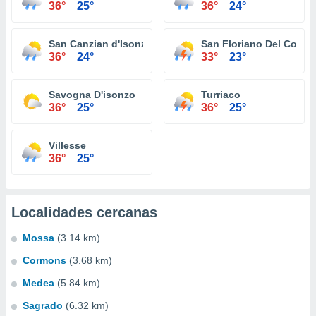
36°
25°
36°
24°
San Canzian d'Isonzo
San Floriano Del Collio
36°
24°
33°
23°
Savogna D'isonzo
Turriaco
36°
25°
36°
25°
Villesse
36°
25°
Localidades cercanas
Mossa
(3.14 km)
Cormons
(3.68 km)
Medea
(5.84 km)
Sagrado
(6.32 km)