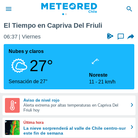
El Tiempo en Capriva Del Friuli
privacidad
06:37
Viernes
...
o de
eteored.cl)
borado por
Nubes y claros
es para
27°
ue la
 que se
e calidad.
Noreste
eder a este
Sensación de 27°
11
21 km/h
ediante las
opciones:
Aviso de nivel rojo
ookies y
Alerta extrema por altas temperaturas en Capriva Del
e forma
Friuli hoy
d digital
Última hora
ada, basada
La nieve sorprenderá al valle de Chile centro-sur
este fin de semana
mación