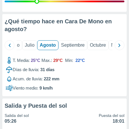
 seleccionar
o.
calización
precisa e
¿Qué tiempo hace en Cara De Mono en
ión mediante
agosto
?
, publicidad
yo
Junio
Julio
Agosto
Septiembre
Octubre
Noviemb
dos,
 publicidad
,
T. Media:
25°C
Max.:
29°C
Min:
22°C
ón de
Días de lluvia:
31
días
 desarrollo
s.
Acum. de lluvia:
222 mm
tros 1199
Viento medio:
9 km/h
ios
Salida y Puesta del sol
Salida del sol
Puesta del sol
05:26
18:01