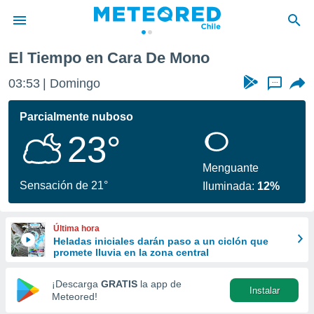
El Tiempo en Cara De Mono
privacidad
03:53
Domingo
...
o de
eteored.cl)
borado por
Parcialmente nuboso
es para
23°
ue la
 que se
e calidad.
Menguante
eder a este
Sensación de 21°
Iluminada:
12%
ediante las
opciones:
Última hora
ookies y
Heladas iniciales darán paso a un ciclón que
e forma
promete lluvia en la zona central
d digital
¡Descarga
GRATIS
la app de
Instalar
ada, basada
Meteored!
mación