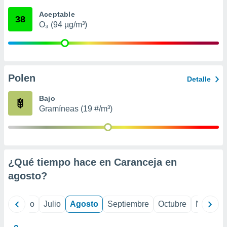
 seleccionar
o.
Aceptable
38
O₃ (94 µg/m³)
calización
precisa e
ión mediante
, publicidad
Polen
Detalle
dos,
 publicidad
Bajo
,
Gramíneas (19 #/m³)
ón de
 desarrollo
s.
tros 1199
ios
¿Qué tiempo hace en Caranceja en
agosto
?
yo
Junio
Julio
Agosto
Septiembre
Octubre
Noviemb