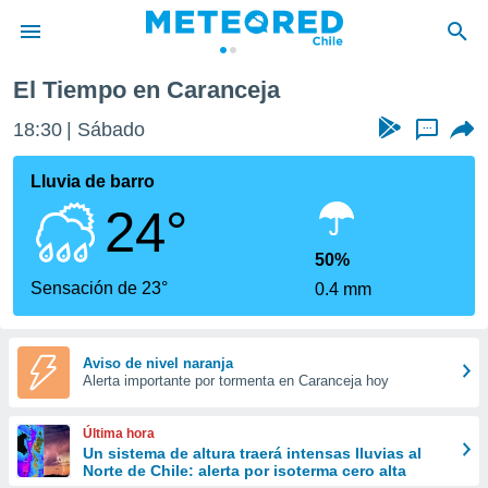
El Tiempo en Caranceja
privacidad
18:30
Sábado
...
o de
eteored.cl)
borado por
Lluvia de barro
es para
24°
ue la
 que se
e calidad.
50%
eder a este
Sensación de 23°
0.4 mm
ediante las
opciones:
ookies y
Aviso de nivel naranja
Alerta importante por tormenta en Caranceja hoy
e forma
d digital
Última hora
ada, basada
Un sistema de altura traerá intensas lluvias al
Norte de Chile: alerta por isoterma cero alta
mación