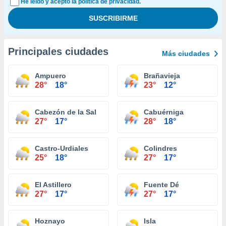
He leído y acepto la política de privacidad.
Principales ciudades
Más ciudades
Ampuero
Brañavieja
28°
18°
23°
12°
Cabezón de la Sal
Cabuérniga
27°
17°
28°
18°
Castro-Urdiales
Colindres
25°
18°
27°
17°
El Astillero
Fuente Dé
27°
17°
27°
17°
Hoznayo
Isla