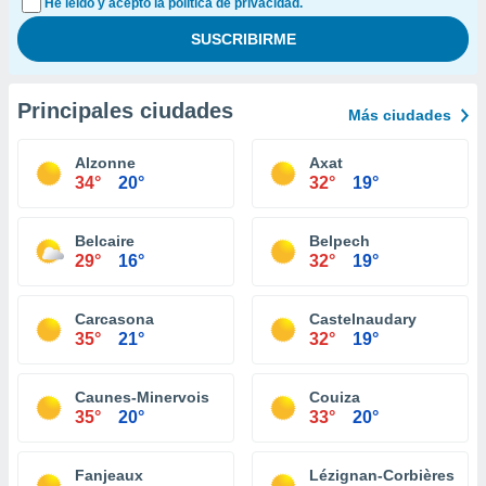
He leído y acepto la política de privacidad.
Principales ciudades
Más ciudades
Alzonne
Axat
34°
20°
32°
19°
Belcaire
Belpech
29°
16°
32°
19°
Carcasona
Castelnaudary
35°
21°
32°
19°
Caunes-Minervois
Couiza
35°
20°
33°
20°
Fanjeaux
Lézignan-Corbières