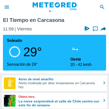
El Tiempo en Carcasona
privacidad
11:59
Viernes
...
o de
eteored.cl)
borado por
Soleado
es para
29°
ue la
 que se
e calidad.
Oeste
eder a este
Sensación de 29°
20
42 km/h
ediante las
opciones:
Aviso de nivel amarillo
ookies y
Alerta moderada por altas temperaturas en Carcasona
e forma
hoy
d digital
Última hora
ada, basada
La nieve sorprenderá al valle de Chile centro-sur
este fin de semana
mación