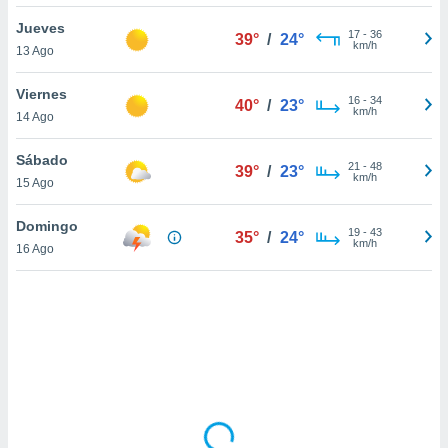
uedes
uestro sitio
Jueves
17
-
36
39°
/
24°
ed.cl. En
km/h
13 Ago
te
 de que
Viernes
talarán
16
-
34
40°
/
23°
km/h
14 Ago
e sean
para
a
Sábado
21
-
48
39°
/
23°
por el sitio
km/h
15 Ago
o se
cookies para
Domingo
19
-
43
35°
/
24°
km/h
16 Ago
nto ni para
licidad o
ado, aunque
sualizar
general no
ada. Puedes
 instalación
y acceder a
io web a
ste abono