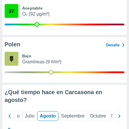
 seleccionar
o.
Aceptable
37
O₃ (92 µg/m³)
calización
precisa e
ión mediante
, publicidad
Polen
Detalle
dos,
 publicidad
Bajo
,
Gramíneas (9 #/m³)
ón de
 desarrollo
s.
tros 1199
ios
¿Qué tiempo hace en Carcasona en
agosto
?
yo
Junio
Julio
Agosto
Septiembre
Octubre
Noviemb