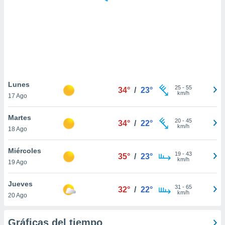
 botón
.
nto,
cios
kies,
ores únicos
Lunes
25
-
55
as similares
34°
/
23°
km/h
17 Ago
nar,
rocesar
Martes
onales como
20
-
45
34°
/
22°
km/h
 este sitio
18 Ago
recciones IP
ficadores de
Miércoles
19
-
43
35°
/
23°
 posible
km/h
19 Ago
s
 traten tus
Jueves
nales en
31
-
65
32°
/
22°
km/h
 interés
20 Ago
go a lo que
nerte. Para
Gráficas del tiempo
retirar su