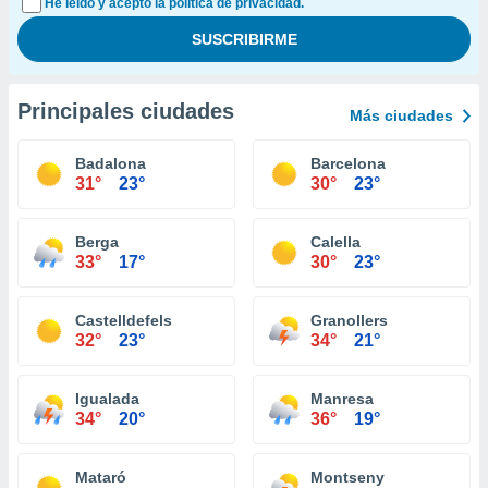
He leído y acepto la política de privacidad.
Principales ciudades
Más ciudades
Badalona
Barcelona
31°
23°
30°
23°
Berga
Calella
33°
17°
30°
23°
Castelldefels
Granollers
32°
23°
34°
21°
Igualada
Manresa
34°
20°
36°
19°
Mataró
Montseny