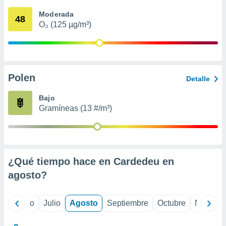
 seleccionar
o.
Moderada
48
O₃ (125 µg/m³)
calización
precisa e
ión mediante
, publicidad
Polen
Detalle
dos,
 publicidad
Bajo
,
Gramíneas (13 #/m³)
ón de
 desarrollo
s.
tros 1199
ios
¿Qué tiempo hace en Cardedeu en
agosto
?
yo
Junio
Julio
Agosto
Septiembre
Octubre
Noviemb