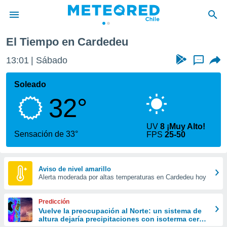
eu
El Tiempo en Cardedeu
privacidad
13:01
Sábado
...
o de
eteored.cl)
borado por
Soleado
es para
32°
ue la
 que se
e calidad.
UV
8 ¡Muy Alto!
eder a este
Sensación de 33°
FPS
25-50
ediante las
opciones:
ookies y
Aviso de nivel amarillo
Alerta moderada por altas temperaturas en Cardedeu hoy
e forma
d digital
Predicción
ada, basada
Vuelve la preocupación al Norte: un sistema de
altura dejaría precipitaciones con isoterma cero
mación