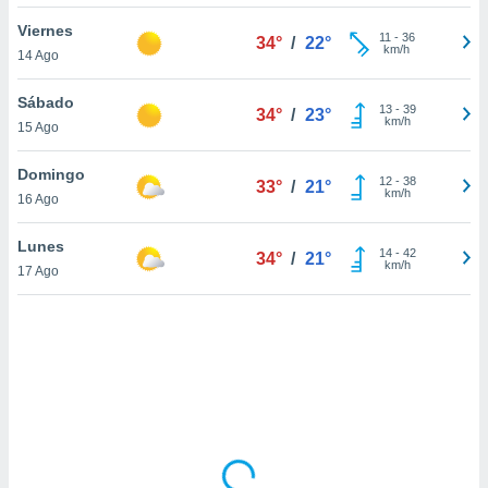
uedes
uestro sitio
Viernes
11
-
36
34°
/
22°
ed.cl. En
km/h
14 Ago
te
 de que
Sábado
talarán
13
-
39
34°
/
23°
km/h
15 Ago
e sean
para
a
Domingo
12
-
38
33°
/
21°
por el sitio
km/h
16 Ago
o se
cookies para
Lunes
14
-
42
34°
/
21°
km/h
17 Ago
nto ni para
licidad o
ado, aunque
sualizar
general no
ada. Puedes
 instalación
y acceder a
io web a
ste abono