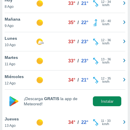
12
-
34
33°
/
21°
km/h
8 Ago
do en
 mismo.
sultar más
Mañana
15
-
40
35°
/
22°
 en nuestra
km/h
9 Ago
 Cookies
y
ualquier
Lunes
12
-
36
33°
/
23°
km/h
10 Ago
ento
 botón
ación de
Martes
13
-
36
33°
/
23°
kies
km/h
11 Ago
 disponible
e nuestra
Miércoles
12
-
35
.
34°
/
21°
km/h
12 Ago
IVAMENTE,
¡Descarga
GRATIS
la app de
Instalar
Meteored!
as
 a cookies
Jueves
 no aceptar
11
-
33
34°
/
22°
km/h
13 Ago
ón de