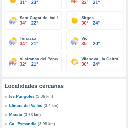
31°
23°
32°
21°
Sant Cugat del Vallès
Sitges
34°
22°
30°
24°
Terrassa
Vic
34°
21°
35°
20°
Vilafranca del Penedès
Vilanova i la Geltrú
32°
21°
30°
24°
Localidades cercanas
les Pungoles
(3.36 km)
Llinars del Vallès
(3.4 km)
Marata
(3.73 km)
Ca l'Esmandia
(3.98 km)