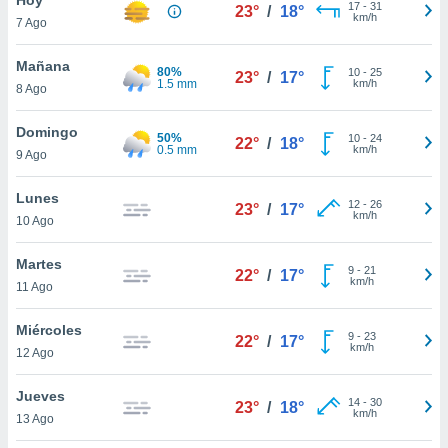
17
-
31
23°
/
18°
km/h
7 Ago
do en
 mismo.
sultar más
Mañana
80%
10
-
25
23°
/
17°
 en nuestra
1.5 mm
km/h
8 Ago
 Cookies
y
ualquier
Domingo
50%
10
-
24
22°
/
18°
0.5 mm
km/h
9 Ago
ento
 botón
ación de
Lunes
12
-
26
23°
/
17°
kies
km/h
10 Ago
 disponible
e nuestra
Martes
9
-
21
.
22°
/
17°
km/h
11 Ago
IVAMENTE,
Miércoles
9
-
23
22°
/
17°
km/h
12 Ago
as
 a cookies
Jueves
14
-
30
23°
/
18°
km/h
 no aceptar
13 Ago
ón de