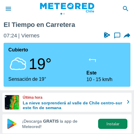
El Tiempo en Carretera
privacidad
07:24
Viernes
...
o de
eteored.cl)
borado por
Cubierto
es para
19°
ue la
 que se
e calidad.
Este
eder a este
Sensación de 19°
10
15 km/h
ediante las
opciones:
Última hora
ookies y
La nieve sorprenderá al valle de Chile centro-sur
e forma
este fin de semana
d digital
¡Descarga
GRATIS
la app de
Instalar
ada, basada
Meteored!
mación