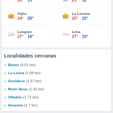
26°
15°
23°
12°
Gijón
La Llovera
24°
20°
25°
15°
Langreo
Lena
27°
16°
27°
15°
Localidades cercanas
Barres
(0.61 km)
La Linera
(1.09 km)
Donlebun
(1.37 km)
Molin Novo
(1.42 km)
Villadún
(1.72 km)
Serantes
(2.7 km)