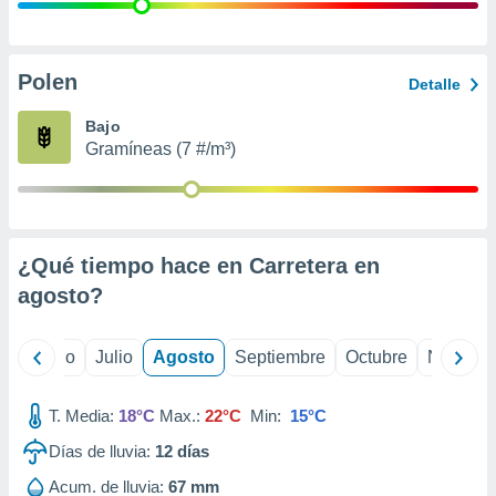
 seleccionar
o.
calización
precisa e
Polen
Detalle
ión mediante
Bajo
, publicidad
Gramíneas (7 #/m³)
dos,
 publicidad
,
ón de
¿Qué tiempo hace en Carretera en
 desarrollo
s.
agosto
?
tros 1199
ios
yo
Junio
Julio
Agosto
Septiembre
Octubre
Noviemb
T. Media:
18°C
Max.:
22°C
Min:
15°C
Días de lluvia:
12
días
Acum. de lluvia:
67 mm