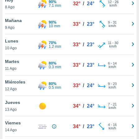
90%
12
-
26
32°
/
24°
7.1 mm
km/h
8 Ago
do en
 mismo.
sultar más
Mañana
90%
9
-
31
33°
/
23°
 en nuestra
10 mm
km/h
9 Ago
 Cookies
y
ualquier
Lunes
70%
11
-
30
33°
/
23°
1.2 mm
km/h
10 Ago
ento
 botón
ación de
Martes
80%
6
-
14
33°
/
23°
kies
0.3 mm
km/h
11 Ago
 disponible
e nuestra
Miércoles
80%
9
-
23
.
33°
/
24°
0.5 mm
km/h
12 Ago
IVAMENTE,
Jueves
7
-
21
34°
/
24°
km/h
13 Ago
as
 a cookies
Viernes
4
-
16
34°
/
23°
km/h
 no aceptar
14 Ago
ón de