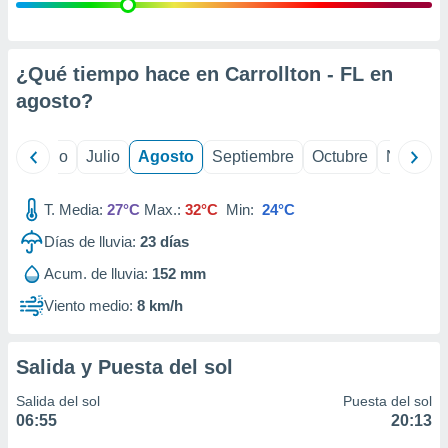
 seleccionar
o.
calización
precisa e
¿Qué tiempo hace en Carrollton - FL en
ión mediante
agosto
?
, publicidad
yo
Junio
Julio
Agosto
Septiembre
Octubre
Noviemb
dos,
 publicidad
,
T. Media:
27°C
Max.:
32°C
Min:
24°C
ón de
Días de lluvia:
23
días
 desarrollo
s.
Acum. de lluvia:
152 mm
tros 1199
Viento medio:
8 km/h
ios
Salida y Puesta del sol
Salida del sol
Puesta del sol
06:55
20:13