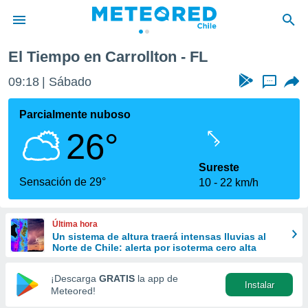
El Tiempo en Carrollton - FL
privacidad
09:18
Sábado
...
o de
eteored.cl)
borado por
Parcialmente nuboso
es para
26°
ue la
 que se
e calidad.
Sureste
eder a este
Sensación de 29°
10
22 km/h
ediante las
opciones:
Última hora
ookies y
Un sistema de altura traerá intensas lluvias al
e forma
Norte de Chile: alerta por isoterma cero alta
d digital
¡Descarga
GRATIS
la app de
Instalar
ada, basada
Meteored!
mación