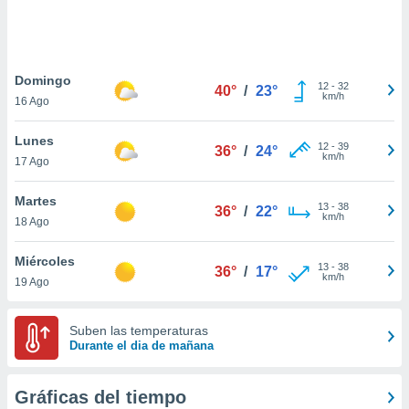
 botón
.
nto,
Domingo
12
-
32
40°
/
23°
km/h
16 Ago
cios
kies,
Lunes
ores únicos
12
-
39
36°
/
24°
km/h
17 Ago
as similares
nar,
rocesar
Martes
13
-
38
36°
/
22°
onales como
km/h
18 Ago
 este sitio
recciones IP
Miércoles
ficadores de
13
-
38
36°
/
17°
km/h
19 Ago
 posible
s
 traten tus
Suben las temperaturas
nales en
Durante el dia de mañana
 interés
go a lo que
nerte. Para
Gráficas del tiempo
retirar su