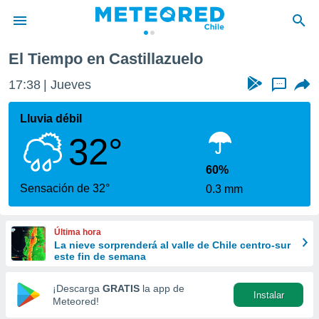
o
El Tiempo en Castillazuelo
privacidad
17:38
Jueves
...
o de
eteored.cl)
borado por
Lluvia débil
es para
32°
ue la
 que se
e calidad.
60%
eder a este
Sensación de 32°
0.3 mm
ediante las
opciones:
Última hora
ookies y
La nieve sorprenderá al valle de Chile centro-sur
e forma
este fin de semana
d digital
¡Descarga
GRATIS
la app de
Instalar
ada, basada
Meteored!
mación