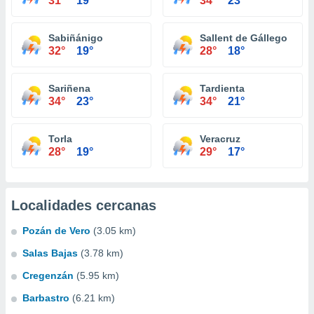
31°
19°
34°
23°
Sabiñánigo
Sallent de Gállego
32°
19°
28°
18°
Sariñena
Tardienta
34°
23°
34°
21°
Torla
Veracruz
28°
19°
29°
17°
Localidades cercanas
Pozán de Vero
(3.05 km)
Salas Bajas
(3.78 km)
Cregenzán
(5.95 km)
Barbastro
(6.21 km)