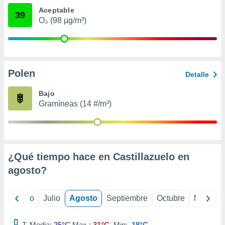
 seleccionar
Aceptable
o.
39
O₃ (98 µg/m³)
calización
precisa e
ión mediante
, publicidad
Polen
Detalle
dos,
 publicidad
Bajo
,
Gramíneas (14 #/m³)
ón de
 desarrollo
s.
tros 1199
¿Qué tiempo hace en Castillazuelo en
ios
agosto
?
yo
Junio
Julio
Agosto
Septiembre
Octubre
Noviemb
T. Media:
25°C
Max.:
31°C
Min:
18°C