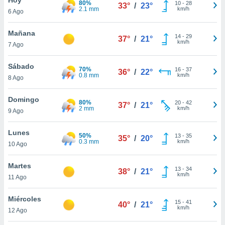
80%
10
-
28
33°
/
23°
2.1 mm
km/h
6 Ago
do en
 mismo.
sultar más
Mañana
14
-
29
37°
/
21°
 en nuestra
km/h
7 Ago
 Cookies
y
ualquier
Sábado
70%
16
-
37
36°
/
22°
0.8 mm
km/h
8 Ago
ento
 botón
ación de
Domingo
80%
20
-
42
37°
/
21°
kies
2 mm
km/h
9 Ago
 disponible
e nuestra
Lunes
50%
13
-
35
.
35°
/
20°
0.3 mm
km/h
10 Ago
IVAMENTE,
Martes
13
-
34
38°
/
21°
km/h
11 Ago
as
 a cookies
Miércoles
15
-
41
40°
/
21°
km/h
 no aceptar
12 Ago
ón de