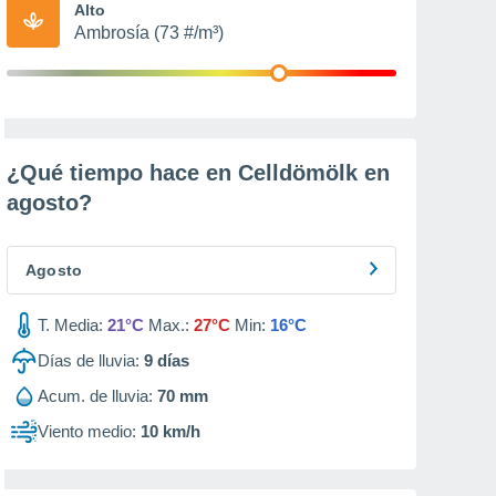
Alto
Ambrosía (73 #/m³)
¿Qué tiempo hace en Celldömölk en
agosto
?
Agosto
T. Media:
21°C
Max.:
27°C
Min:
16°C
Días de lluvia:
9
días
Acum. de lluvia:
70 mm
Viento medio:
10 km/h