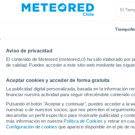
Tiempo
No
Aviso de privacidad
El contenido de Meteored (meteored.cl) ha sido elaborado por pr
de calidad. Puedes acceder a este sitio web mediante las sigui
Aceptar cookies y acceder de forma gratuita
Inicio
Hungría
Vas
Celldömölk
Próxima se
La publicidad digital personalizada, basada en la información r
financiar nuestra actividad para seguir ofreciéndote contenido c
El Tiempo en Celldömö
Pulsando el botón "Aceptar y continuar", puedes acceder a la w
nuestras o de nuestros socios, que nos permiten el seguimiento
05:02
Jueves
desarrollar un perfil específico para mostrarte publicidad y co
más información en nuestra
Política de Cookies
y retirar en cu
Configuración de cookies
que aparece disponible en el pie de n
Soleado