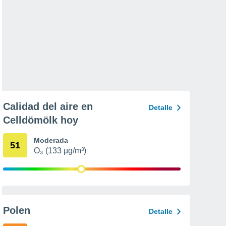
Calidad del aire en
Detalle
Celldömölk hoy
Moderada
51
O₃ (133 µg/m³)
Polen
Detalle