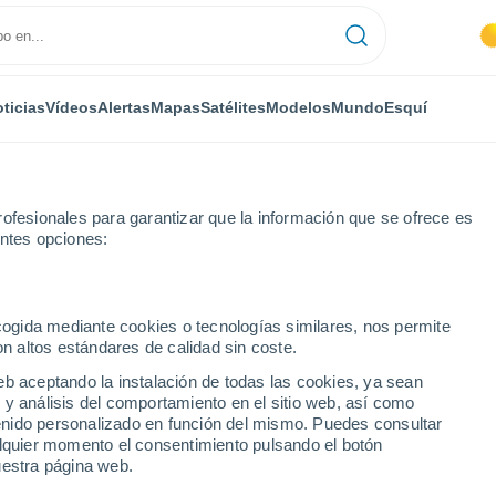
ticias
Vídeos
Alertas
Mapas
Satélites
Modelos
Mundo
Esquí
ofesionales para garantizar que la información que se ofrece es
entes opciones:
mana
ecogida mediante cookies o tecnologías similares, nos permite
on altos estándares de calidad sin coste.
lk próxima semana
eb aceptando la instalación de todas las cookies, ya sean
 y análisis del comportamiento en el sitio web, así como
...
ntenido personalizado en función del mismo. Puedes consultar
alquier momento el consentimiento pulsando el botón
Por hora
uestra página web.
Cielos despejados en las
próximas horas