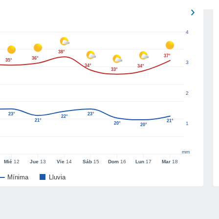
4
38°
37°
36°
35°
3
34°
34°
33°
2
23°
23°
22°
21°
21°
20°
1
20°
mm
Mié
12
Jue
13
Vie
14
Sáb
15
Dom
16
Lun
17
Mar
18
Mínima
Lluvia