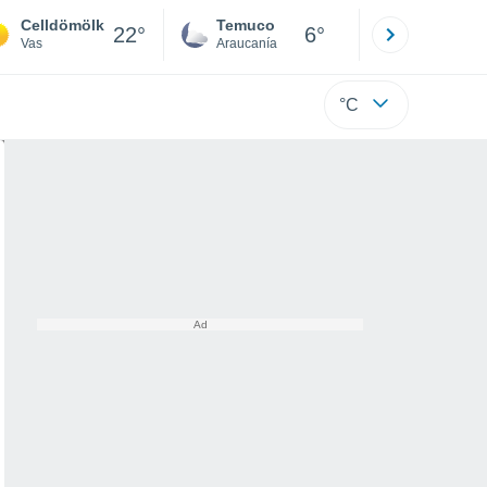
Celldömölk
Temuco
Osorno
22°
6°
Vas
Araucanía
Los Lagos
°C