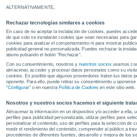
23°
ALTERNATIVAMENTE,
Rechazar tecnologías similares a cookies
Sur
En caso de no aceptar la instalación de cookies, puedes accede
Sensación de 25°
7
-
12 km/
de que solo se instalarán cookies que sean necesarias para garan
cookies para analizar el comportamiento ni para mostrar publici
publicidad general no personalizada. Puedes rechazar la instala
abono pulsando el botón "Rechazar".
Predicción
ECMWF actualiza su pronóstico para Chile:
Con su consentimiento, nosotros y
nuestros socios
usamos cooki
agosto, septiembre y octubre mantendrían u
almacenar, acceder y procesar datos personales como su visita e
señal favorable para las lluvias
cookies. Es posible que algunos proveedores traten tus datos pe
Tiempo 1 - 7 días
Actualidad
Mapa de temperatura
oponerte. Para ello, puede retirar su consentimiento u oponerse
"Configurar"
o en nuestra
Política de Cookies
en este sitio web.
Nosotros y nuestros socios hacemos el siguiente trata
Viernes
Sábado
D
Jueves
Almacenar la información en un dispositivo y/o acceder a ella, 
14 Ago
15 Ago
13 Ago
perfiles para publicidad personalizada, utilizar perfiles para sele
personalizar el contenido, uso de perfiles para la selección de c
medir el rendimiento del contenido, comprender al público a tra
procedentes de diferentes fuentes, desarrollo y mejora de los se