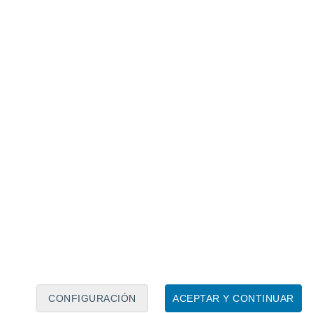
Calendario lunar
Lun
Mar
Mié
Jue
Vie
Sáb
Dom
6
7
8
9
10
11
12
13
14
15
16
17
18
19
CONFIGURACIÓN
ACEPTAR Y CONTINUAR