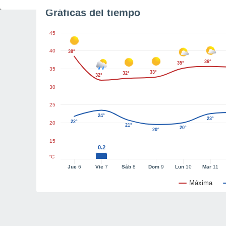
Gráficas del tiempo
45
40
38°
36°
35°
35
33°
32°
32°
30
25
24°
23°
22°
20
21°
20°
20°
15
0.2
°C
Jue
6
Vie
7
Sáb
8
Dom
9
Lun
10
Mar
11
Máxima