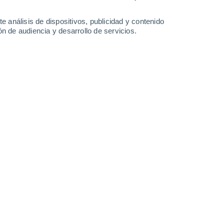
33°
/
20°
34°
/
20°
37°
/
21°
31°
/
19°
e análisis de dispositivos, publicidad y contenido
n de audiencia y desarrollo de servicios.
-
26
km/h
9
-
25
km/h
15
-
38
km/h
22
-
49
km/h
o
Noreste
0 Bajo
9
-
17 km/h
FPS:
no
o
Noreste
0 Bajo
5
-
16 km/h
FPS:
no
Noreste
1 Bajo
1
-
15 km/h
FPS:
no
Sureste
4 Medio
2
-
16 km/h
FPS:
6-10