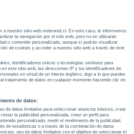
Aviso de nivel rojo
Alerta extrema por altas
temperaturas en Celldömölk hoy
r a nuestro sitio web meteored.cl. En este caso, te informamos
h
tizar la navegación por el sitio web, pero no se utilizarán
dad o contenido personalizado, aunque sí podrás visualizar
ción de cookies y acceder a nuestro sitio web a través de este
es, identificadores únicos o tecnologías similares para
na
n este sitio web, las direcciones IP y los identificadores de
rsonales en virtud de un interés legítimo, algo a lo que puedes
Satélites
Modelos
 al tratamiento de datos en cualquier momento haciendo clic en
miento de datos:
omingo
Lunes
Martes
Miércoles
uso de datos limitados para seleccionar anuncios básicos, crear
16 Ago
17 Ago
18 Ago
19 Ago
ccionar la publicidad personalizada, crear un perfil para
ontenido personalizado, medir el rendimiento de la publicidad,
vés de estadísticas o a través de la combinación de datos
rvicios, uso de datos limitados con el objetivo de seleccionar el