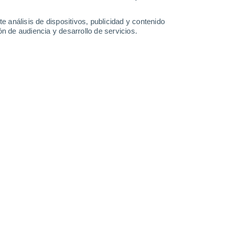
34°
/
23°
29°
/
19°
30°
/
16°
32°
/
17°
e análisis de dispositivos, publicidad y contenido
n de audiencia y desarrollo de servicios.
-
44
km/h
17
-
38
km/h
9
-
27
km/h
10
-
22
km/h
osto
Norte
0 Bajo
14
-
26 km/h
FPS:
no
Norte
0 Bajo
14
-
25 km/h
FPS:
no
Norte
1 Bajo
15
-
31 km/h
FPS:
no
Norte
5 Medio
14
-
32 km/h
FPS:
6-10