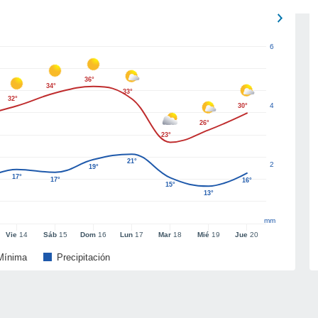
6
36°
34°
33°
32°
4
30°
26°
23°
21°
2
19°
17°
17°
16°
15°
13°
mm
Vie
14
Sáb
15
Dom
16
Lun
17
Mar
18
Mié
19
Jue
20
Mínima
Precipitación