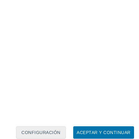
Calendario lunar
Lun
Mar
Mié
Jue
Vie
Sáb
Dom
8
9
10
11
12
13
14
15
16
17
18
19
20
21
CONFIGURACIÓN
ACEPTAR Y CONTINUAR