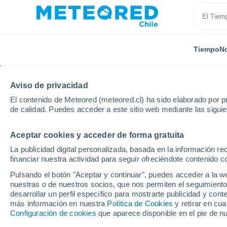
Tiempo
No
Aviso de privacidad
El contenido de Meteored (meteored.cl) ha sido elaborado por pr
de calidad. Puedes acceder a este sitio web mediante las sigui
Aceptar cookies y acceder de forma gratuita
Inicio
Hungría
Vas
Mesteri
La publicidad digital personalizada, basada en la información r
financiar nuestra actividad para seguir ofreciéndote contenido c
El Tiempo en Mesteri
Pulsando el botón "Aceptar y continuar", puedes acceder a la w
nuestras o de nuestros socios, que nos permiten el seguimiento
05:03
Sábado
desarrollar un perfil específico para mostrarte publicidad y co
más información en nuestra
Política de Cookies
y retirar en cu
Configuración de cookies
que aparece disponible en el pie de n
Nubes y claros