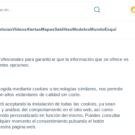
ticias
Vídeos
Alertas
Mapas
Satélites
Modelos
Mundo
Esquí
ofesionales para garantizar que la información que se ofrece es
entes opciones:
ecogida mediante cookies o tecnologías similares, nos permite
on altos estándares de calidad sin coste.
eb aceptando la instalación de todas las cookies, ya sean
 y análisis del comportamiento en el sitio web, así como
...
ntenido personalizado en función del mismo. Puedes consultar
alquier momento el consentimiento pulsando el botón
Por hora
uestra página web.
Intervalos nubosos en las
próximas horas