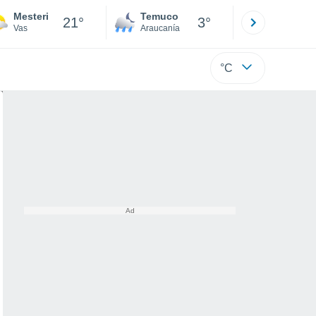
Mesteri
Temuco
Osorno
21°
3°
Vas
Araucanía
Los Lagos
°C