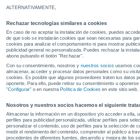
21°
ALTERNATIVAMENTE,
Rechazar tecnologías similares a cookies
Menguant
En caso de no aceptar la instalación de cookies, puedes accede
Iluminada
Sensación de 21°
de que solo se instalarán cookies que sean necesarias para garan
cookies para analizar el comportamiento ni para mostrar publici
publicidad general no personalizada. Puedes rechazar la instala
abono pulsando el botón "Rechazar".
Última hora
Aguanieve, heladas de hasta -3 °C y chubasc
Con su consentimiento, nosotros y
nuestros socios
usamos cooki
marcarán el fin de semana en la RM
almacenar, acceder y procesar datos personales como su visita e
cookies. Es posible que algunos proveedores traten tus datos pe
Tiempo 1 - 7 días
Actualidad
Mapa de nubosidad
oponerte. Para ello, puede retirar su consentimiento u oponerse
"Configurar"
o en nuestra
Política de Cookies
en este sitio web.
Nosotros y nuestros socios hacemos el siguiente trata
Mañana
Lunes
Hoy
Almacenar la información en un dispositivo y/o acceder a ella, 
9 Ago
10 Ago
8 Ago
perfiles para publicidad personalizada, utilizar perfiles para sele
personalizar el contenido, uso de perfiles para la selección de c
medir el rendimiento del contenido, comprender al público a tra
procedentes de diferentes fuentes, desarrollo y mejora de los se