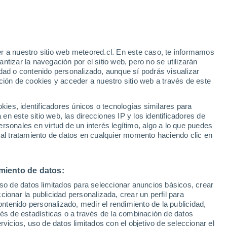
Aviso de nivel amarillo
Alerta moderada por altas
temperaturas en Mesteri hoy
e
r a nuestro sitio web meteored.cl. En este caso, te informamos
:
24%
tizar la navegación por el sitio web, pero no se utilizarán
dad o contenido personalizado, aunque sí podrás visualizar
ción de cookies y acceder a nuestro sitio web a través de este
os
es, identificadores únicos o tecnologías similares para
n este sitio web, las direcciones IP y los identificadores de
rsonales en virtud de un interés legítimo, algo a lo que puedes
Satélites
Modelos
 al tratamiento de datos en cualquier momento haciendo clic en
miento de datos:
Martes
Miércoles
Jueves
Viernes
uso de datos limitados para seleccionar anuncios básicos, crear
11 Ago
12 Ago
13 Ago
14 Ago
ccionar la publicidad personalizada, crear un perfil para
ontenido personalizado, medir el rendimiento de la publicidad,
vés de estadísticas o a través de la combinación de datos
rvicios, uso de datos limitados con el objetivo de seleccionar el