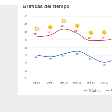
Gráficas del tiempo
45
40
37°
34°
35
33°
32°
30°
29°
30
25
23°
20
21°
20°
19°
19°
15
16°
10
°C
Sáb
8
Dom
9
Lun
10
Mar
11
Mié
12
Jue
13
Máxima