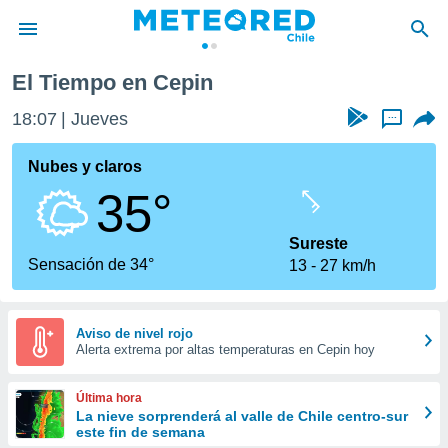
El Tiempo en Cepin
privacidad
18:07
Jueves
...
o de
eteored.cl)
borado por
Nubes y claros
es para
35°
ue la
 que se
e calidad.
Sureste
eder a este
Sensación de 34°
13
27 km/h
ediante las
opciones:
ookies y
Aviso de nivel rojo
Alerta extrema por altas temperaturas en Cepin hoy
e forma
d digital
Última hora
ada, basada
La nieve sorprenderá al valle de Chile centro-sur
este fin de semana
mación