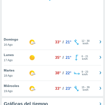
 botón
.
nto,
cios
kies,
ores únicos
Domingo
12
-
30
as similares
33°
/
21°
km/h
16 Ago
nar,
rocesar
Lunes
onales como
6
-
21
35°
/
21°
km/h
 este sitio
17 Ago
recciones IP
ficadores de
Martes
9
-
23
38°
/
22°
 posible
km/h
18 Ago
s
 traten tus
Miércoles
nales en
15
-
39
33°
/
23°
km/h
 interés
19 Ago
go a lo que
nerte. Para
Gráficas del tiempo
retirar su