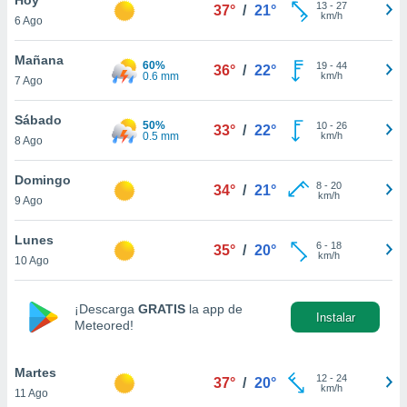
13
-
27
37°
/
21°
km/h
6 Ago
do en
 mismo.
sultar más
Mañana
60%
19
-
44
36°
/
22°
 en nuestra
0.6 mm
km/h
7 Ago
 Cookies
y
ualquier
Sábado
50%
10
-
26
33°
/
22°
0.5 mm
km/h
8 Ago
ento
 botón
ación de
Domingo
8
-
20
34°
/
21°
kies
km/h
9 Ago
 disponible
e nuestra
Lunes
6
-
18
.
35°
/
20°
km/h
10 Ago
IVAMENTE,
¡Descarga
GRATIS
la app de
Instalar
Meteored!
as
 a cookies
Martes
 no aceptar
12
-
24
37°
/
20°
km/h
11 Ago
ón de