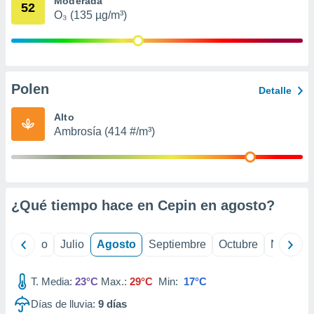
Moderada
 seleccionar
52
o.
O₃ (135 µg/m³)
calización
precisa e
ión mediante
Polen
, publicidad
Detalle
dos,
Alto
 publicidad
Ambrosía (414 #/m³)
,
ón de
 desarrollo
s.
¿Qué tiempo hace en Cepin en
agosto
?
tros 1199
ios
yo
Junio
Julio
Agosto
Septiembre
Octubre
Noviemb
T. Media:
23°C
Max.:
29°C
Min:
17°C
Días de lluvia:
9
días