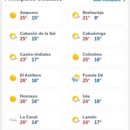
Ampuero
Brañavieja
25°
15°
21°
9°
Cabezón de la Sal
Cabuérniga
25°
15°
26°
15°
Castro-Urdiales
Colindres
23°
17°
25°
16°
El Astillero
Fuente Dé
26°
16°
25°
16°
Hoznayo
Isla
26°
16°
24°
18°
La Canal
Laredo
26°
14°
24°
17°