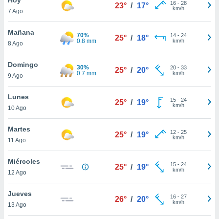
16
-
28
23°
/
17°
km/h
7 Ago
do en
 mismo.
sultar más
Mañana
70%
14
-
24
25°
/
18°
 en nuestra
0.8 mm
km/h
8 Ago
 Cookies
y
ualquier
Domingo
30%
20
-
33
25°
/
20°
0.7 mm
km/h
9 Ago
ento
 botón
ación de
Lunes
15
-
24
25°
/
19°
kies
km/h
10 Ago
 disponible
e nuestra
Martes
12
-
25
.
25°
/
19°
km/h
11 Ago
IVAMENTE,
Miércoles
15
-
24
25°
/
19°
km/h
12 Ago
as
 a cookies
Jueves
16
-
27
26°
/
20°
km/h
 no aceptar
13 Ago
ón de