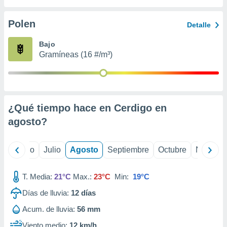
 seleccionar
o.
Polen
Detalle
calización
precisa e
Bajo
ión mediante
Gramíneas (16 #/m³)
, publicidad
dos,
 publicidad
,
¿Qué tiempo hace en Cerdigo en
ón de
agosto
?
 desarrollo
s.
tros 1199
yo
Junio
Julio
Agosto
Septiembre
Octubre
Noviemb
ios
T. Media:
21°C
Max.:
23°C
Min:
19°C
Días de lluvia:
12
días
Acum. de lluvia:
56 mm
Viento medio:
12 km/h