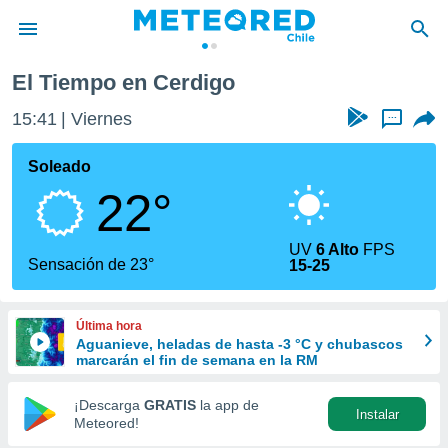
El Tiempo en Cerdigo
privacidad
15:41
Viernes
...
o de
eteored.cl)
borado por
Soleado
es para
22°
ue la
 que se
e calidad.
UV
6 Alto
FPS
eder a este
Sensación de 23°
15-25
ediante las
opciones:
Última hora
ookies y
Aguanieve, heladas de hasta -3 °C y chubascos
e forma
marcarán el fin de semana en la RM
d digital
¡Descarga
GRATIS
la app de
Instalar
ada, basada
Meteored!
mación