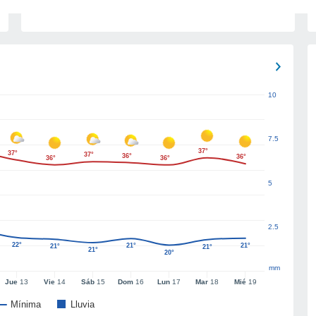
10
7.5
37°
37°
37°
36°
36°
36°
36°
5
2.5
22°
21°
21°
21°
21°
21°
20°
mm
Jue
13
Vie
14
Sáb
15
Dom
16
Lun
17
Mar
18
Mié
19
Mínima
Lluvia