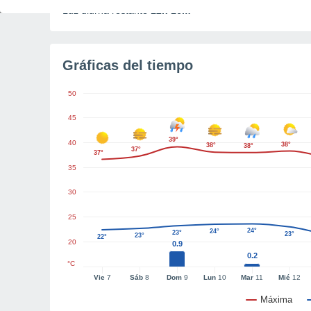
Luz diurna restante
12h 16m
Gráficas del tiempo
50
45
39°
40
38°
38°
38°
37°
37°
35
30
25
24°
24°
23°
23°
23°
22°
20
0.9
0.2
°C
Vie
7
Sáb
8
Dom
9
Lun
10
Mar
11
Mié
12
Máxima