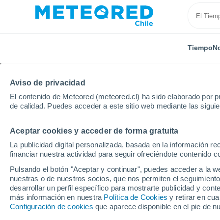
Tiempo
No
Aviso de privacidad
El contenido de Meteored (meteored.cl) ha sido elaborado por pr
de calidad. Puedes acceder a este sitio web mediante las sigui
Aceptar cookies y acceder de forma gratuita
Inicio
Argelia
Tissemsilt
Chaami
La publicidad digital personalizada, basada en la información r
financiar nuestra actividad para seguir ofreciéndote contenido c
El Tiempo en Chaami
Pulsando el botón "Aceptar y continuar", puedes acceder a la w
nuestras o de nuestros socios, que nos permiten el seguimiento
08:01
Viernes
desarrollar un perfil específico para mostrarte publicidad y co
más información en nuestra
Política de Cookies
y retirar en cu
Configuración de cookies
que aparece disponible en el pie de n
Soleado