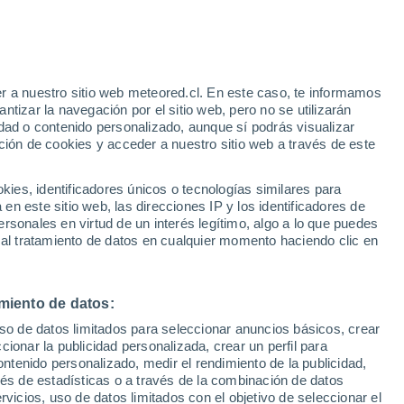
Aviso de nivel amarillo
Alerta moderada por tormenta en
Chaami hoy
r a nuestro sitio web meteored.cl. En este caso, te informamos
h
tizar la navegación por el sitio web, pero no se utilizarán
dad o contenido personalizado, aunque sí podrás visualizar
ción de cookies y acceder a nuestro sitio web a través de este
sur
es, identificadores únicos o tecnologías similares para
n este sitio web, las direcciones IP y los identificadores de
rsonales en virtud de un interés legítimo, algo a lo que puedes
Satélites
Modelos
 al tratamiento de datos en cualquier momento haciendo clic en
miento de datos:
Lunes
Martes
Miércoles
Jueves
uso de datos limitados para seleccionar anuncios básicos, crear
10 Ago
11 Ago
12 Ago
13 Ago
ccionar la publicidad personalizada, crear un perfil para
ontenido personalizado, medir el rendimiento de la publicidad,
vés de estadísticas o a través de la combinación de datos
rvicios, uso de datos limitados con el objetivo de seleccionar el
40%