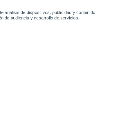
0.2 mm
38°
/
24°
38°
/
24°
38°
/
23°
37°
/
22°
e análisis de dispositivos, publicidad y contenido
n de audiencia y desarrollo de servicios.
-
53
km/h
7
-
33
km/h
15
-
36
km/h
16
-
37
km/h
osto
Noroeste
1 Bajo
8
-
18 km/h
FPS:
no
Noroeste
2 Bajo
8
-
21 km/h
FPS:
no
Noroeste
5 Medio
5
-
20 km/h
FPS:
6-10
Noroeste
7 Alto
3
-
18 km/h
FPS:
15-25