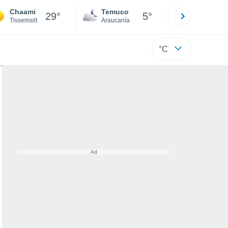
Chaami
Temuco
Osorno
29°
5°
Tissemsilt
Araucanía
Los Lagos
°C