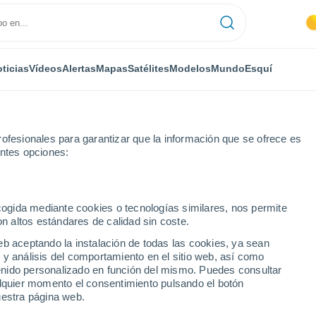
ticias
Vídeos
Alertas
Mapas
Satélites
Modelos
Mundo
Esquí
ofesionales para garantizar que la información que se ofrece es
entes opciones:
ecogida mediante cookies o tecnologías similares, nos permite
on altos estándares de calidad sin coste.
eb aceptando la instalación de todas las cookies, ya sean
 y análisis del comportamiento en el sitio web, así como
...
ntenido personalizado en función del mismo. Puedes consultar
alquier momento el consentimiento pulsando el botón
Por hora
uestra página web.
Intervalos nubosos en las
próximas horas