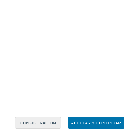
Calendario lunar
Lun
Mar
Mié
Jue
Vie
Sáb
Dom
7
8
9
10
11
12
13
14
15
16
17
18
19
20
CONFIGURACIÓN
ACEPTAR Y CONTINUAR