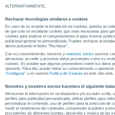
26°
ALTERNATIVAMENTE,
Rechazar tecnologías similares a cookies
Noroeste
En caso de no aceptar la instalación de cookies, puedes accede
Sensación de 26°
8
-
18 km/
de que solo se instalarán cookies que sean necesarias para garan
cookies para analizar el comportamiento ni para mostrar publici
publicidad general no personalizada. Puedes rechazar la instala
abono pulsando el botón "Rechazar".
Última hora
La nieve sorprenderá al valle de Chile centro-
Con su consentimiento, nosotros y
nuestros socios
usamos cooki
este fin de semana
almacenar, acceder y procesar datos personales como su visita e
cookies. Es posible que algunos proveedores traten tus datos pe
Tiempo 1 - 7 días
Actualidad
Mapa de nubosidad
oponerte. Para ello, puede retirar su consentimiento u oponerse
"Configurar"
o en nuestra
Política de Cookies
en este sitio web.
Nosotros y nuestros socios hacemos el siguiente trata
Mañana
Domingo
Hoy
Almacenar la información en un dispositivo y/o acceder a ella, 
8 Ago
9 Ago
7 Ago
perfiles para publicidad personalizada, utilizar perfiles para sele
personalizar el contenido, uso de perfiles para la selección de c
medir el rendimiento del contenido, comprender al público a tra
procedentes de diferentes fuentes, desarrollo y mejora de los se
60%