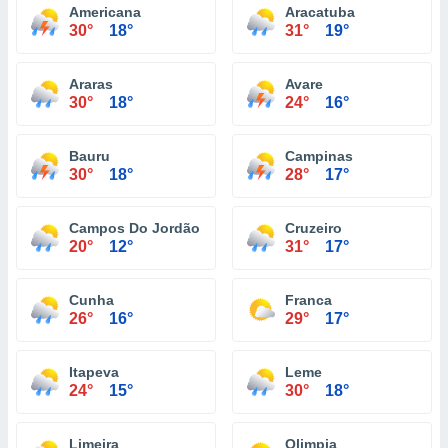
Americana
Aracatuba
30°
18°
31°
19°
Araras
Avare
30°
18°
24°
16°
Bauru
Campinas
30°
18°
28°
17°
Campos Do Jordão
Cruzeiro
20°
12°
31°
17°
Cunha
Franca
26°
16°
29°
17°
Itapeva
Leme
24°
15°
30°
18°
Limeira
Olimpia