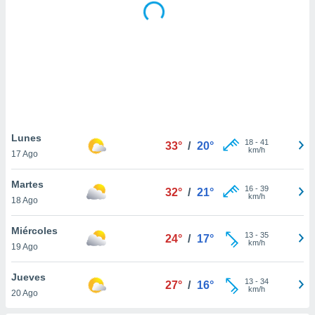
 botón
.
nto,
cios
kies,
ores únicos
as similares
Lunes
nar,
18
-
41
33°
/
20°
km/h
rocesar
17 Ago
onales como
 este sitio
Martes
16
-
39
32°
/
21°
recciones IP
km/h
18 Ago
ficadores de
 posible
Miércoles
s
13
-
35
24°
/
17°
km/h
 traten tus
19 Ago
nales en
 interés
Jueves
13
-
34
27°
/
16°
go a lo que
km/h
20 Ago
nerte. Para
retirar su