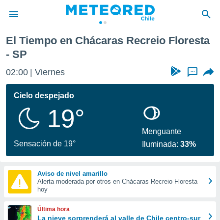
ta
El Tiempo en Chácaras Recreio Floresta
privacidad
- SP
o de
eteored.cl)
02:00
Viernes
...
borado por
es para
Cielo despejado
ue la
 que se
19°
e calidad.
eder a este
Menguante
ediante las
Sensación de 19°
opciones:
Iluminada:
33%
ookies y
e forma
Aviso de nivel amarillo
Alerta moderada por otros en Chácaras Recreio Floresta
hoy
d digital
ada, basada
Última hora
mación
La nieve sorprenderá al valle de Chile centro-sur