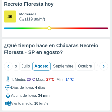
 seleccionar
Recreio Floresta hoy
o.
calización
Moderada
46
precisa e
O₃ (119 µg/m³)
ión mediante
, publicidad
dos,
¿Qué tiempo hace en Chácaras Recreio
 publicidad
,
Floresta - SP en
agosto
?
ón de
 desarrollo
s.
yo
Junio
Julio
Agosto
Septiembre
Octubre
Noviemb
tros 1199
ios
T. Media:
20°C
Max.:
27°C
Min:
14°C
Días de lluvia:
4
días
Acum. de lluvia:
34 mm
Viento medio:
10 km/h