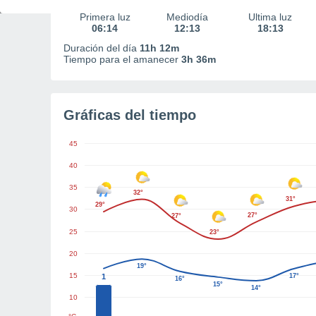
Primera luz
Mediodía
Última luz
06:14
12:13
18:13
Duración del día
11h 12m
Tiempo para el amanecer
3h 36m
Gráficas del tiempo
45
40
35
32°
31°
29°
30
27°
27°
25
23°
20
19°
15
1
17°
16°
15°
14°
10