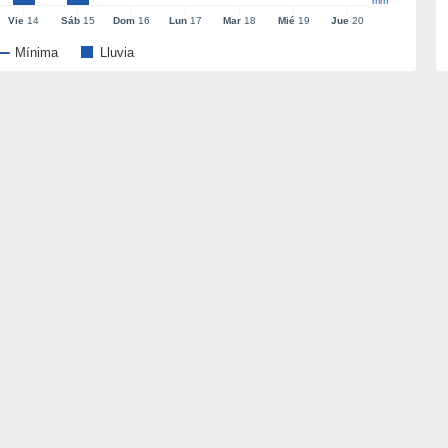
mm
Vie
14
Sáb
15
Dom
16
Lun
17
Mar
18
Mié
19
Jue
20
Mínima
Lluvia