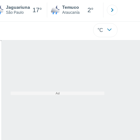
Jaguariuna
Temuco
Osorno
17°
2°
São Paulo
Araucanía
Los Lagos
°C