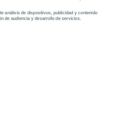
0.6 mm
23°
/
15°
27°
/
14°
31°
/
17°
32°
/
18°
e análisis de dispositivos, publicidad y contenido
n de audiencia y desarrollo de servicios.
-
45
km/h
16
-
35
km/h
13
-
30
km/h
18
-
50
km/h
, 8 de agosto
Este
0 Bajo
6
-
14 km/h
FPS:
no
uboso
Este
0 Bajo
5
-
12 km/h
FPS:
no
Sureste
0 Bajo
4
-
10 km/h
FPS:
no
Este
0 Bajo
3
-
7 km/h
FPS:
no