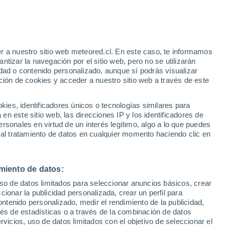
Aviso de nivel amarillo
Alerta moderada por otros en
Jaguariuna hoy
r a nuestro sitio web meteored.cl. En este caso, te informamos
tizar la navegación por el sitio web, pero no se utilizarán
dad o contenido personalizado, aunque sí podrás visualizar
ción de cookies y acceder a nuestro sitio web a través de este
os
es, identificadores únicos o tecnologías similares para
n este sitio web, las direcciones IP y los identificadores de
rsonales en virtud de un interés legítimo, algo a lo que puedes
ites
Modelos
 al tratamiento de datos en cualquier momento haciendo clic en
miento de datos:
Martes
Miércoles
Jueves
Viernes
uso de datos limitados para seleccionar anuncios básicos, crear
11 Ago
12 Ago
13 Ago
14 Ago
ccionar la publicidad personalizada, crear un perfil para
ontenido personalizado, medir el rendimiento de la publicidad,
vés de estadísticas o a través de la combinación de datos
rvicios, uso de datos limitados con el objetivo de seleccionar el
50%