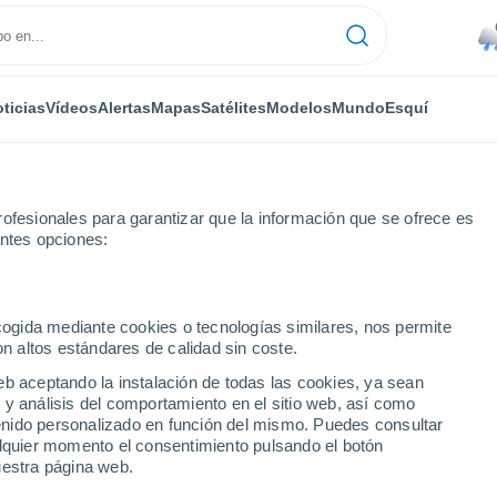
ticias
Vídeos
Alertas
Mapas
Satélites
Modelos
Mundo
Esquí
ofesionales para garantizar que la información que se ofrece es
entes opciones:
ecogida mediante cookies o tecnologías similares, nos permite
on altos estándares de calidad sin coste.
a - SP
eb aceptando la instalación de todas las cookies, ya sean
 y análisis del comportamiento en el sitio web, así como
...
ntenido personalizado en función del mismo. Puedes consultar
alquier momento el consentimiento pulsando el botón
Por hora
uestra página web.
Lluvias débiles en las próximas
horas