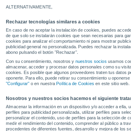
17°
ALTERNATIVAMENTE,
Rechazar tecnologías similares a cookies
60%
En caso de no aceptar la instalación de cookies, puedes accede
Sensación de 17°
0.2 mm
de que solo se instalarán cookies que sean necesarias para garan
cookies para analizar el comportamiento ni para mostrar publici
publicidad general no personalizada. Puedes rechazar la instala
abono pulsando el botón "Rechazar".
Última hora
Aguanieve, heladas de hasta -3 °C y chubasc
Con su consentimiento, nosotros y
nuestros socios
usamos cooki
marcarán el fin de semana en la RM
almacenar, acceder y procesar datos personales como su visita e
cookies. Es posible que algunos proveedores traten tus datos pe
Tiempo 1 - 7 días
Actualidad
Mapa de lluvia
Satél
oponerte. Para ello, puede retirar su consentimiento u oponerse
"Configurar"
o en nuestra
Política de Cookies
en este sitio web.
Nosotros y nuestros socios hacemos el siguiente trata
Mañana
Lunes
Hoy
Almacenar la información en un dispositivo y/o acceder a ella, 
9 Ago
10 Ago
8 Ago
perfiles para publicidad personalizada, utilizar perfiles para sele
personalizar el contenido, uso de perfiles para la selección de c
medir el rendimiento del contenido, comprender al público a tra
procedentes de diferentes fuentes, desarrollo y mejora de los se
80%