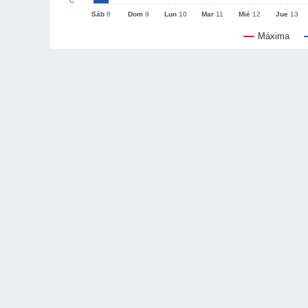
°C
Sáb
8
Dom
9
Lun
10
Mar
11
Mié
12
Jue
13
Máxima