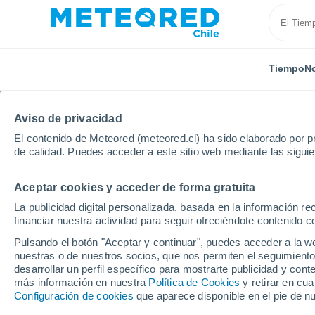
Tiempo
No
Aviso de privacidad
El contenido de Meteored (meteored.cl) ha sido elaborado por pr
de calidad. Puedes acceder a este sitio web mediante las sigui
Aceptar cookies y acceder de forma gratuita
Inicio
Brasil
Estado de São Paulo
Jaguariuna
La publicidad digital personalizada, basada en la información r
financiar nuestra actividad para seguir ofreciéndote contenido c
El Tiempo en Jaguariun
Pulsando el botón "Aceptar y continuar", puedes acceder a la w
nuestras o de nuestros socios, que nos permiten el seguimiento
02:37
Sábado
desarrollar un perfil específico para mostrarte publicidad y co
más información en nuestra
Política de Cookies
y retirar en cu
Configuración de cookies
que aparece disponible en el pie de n
Lluvia débil