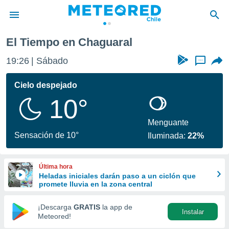
El Tiempo en Chaguaral
privacidad
19:26
Sábado
...
o de
eteored.cl)
borado por
Cielo despejado
es para
10°
ue la
 que se
e calidad.
Menguante
eder a este
Sensación de 10°
Iluminada:
22%
ediante las
opciones:
Última hora
ookies y
Heladas iniciales darán paso a un ciclón que
e forma
promete lluvia en la zona central
d digital
¡Descarga
GRATIS
la app de
Instalar
ada, basada
Meteored!
mación