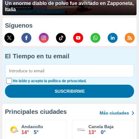
Un enorme diablo de polvo fue avistado en Zapponeta,
Italia
Síguenos
El Tiempo en tu email
He leído y acepto la política de privacidad.
Principales ciudades
Más ciudades
Andacollo
Canela Baja
14°
5°
13°
0°