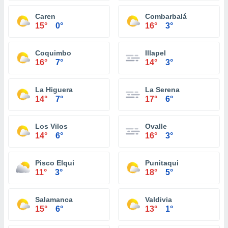
Caren
Combarbalá
15°
0°
16°
3°
Coquimbo
Illapel
16°
7°
14°
3°
La Higuera
La Serena
14°
7°
17°
6°
Los Vilos
Ovalle
14°
6°
16°
3°
Pisco Elqui
Punitaqui
11°
3°
18°
5°
Salamanca
Valdivia
15°
6°
13°
1°