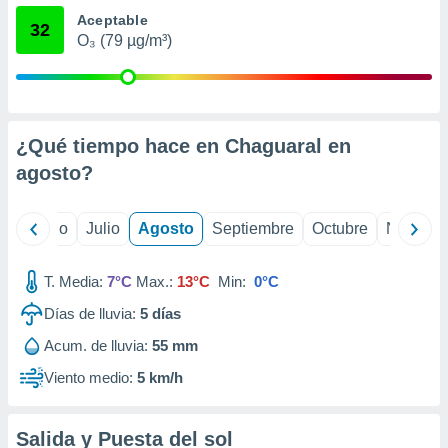
 seleccionar
Aceptable
o.
32
O₃ (79 µg/m³)
calización
precisa e
ión mediante
, publicidad
¿Qué tiempo hace en Chaguaral en
dos,
agosto
?
 publicidad
,
ón de
yo
Junio
Julio
Agosto
Septiembre
Octubre
Noviemb
 desarrollo
s.
T. Media:
7°C
Max.:
13°C
Min:
0°C
tros 1199
ios
Días de lluvia:
5
días
Acum. de lluvia:
55 mm
Viento medio:
5 km/h
Salida y Puesta del sol