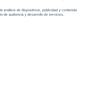
6.9 mm
1.6 mm
27°
/
19°
28°
/
18°
29°
/
18°
32°
/
21°
e análisis de dispositivos, publicidad y contenido
n de audiencia y desarrollo de servicios.
-
25
km/h
5
-
27
km/h
8
-
25
km/h
5
-
23
km/h
oy
, 6 de agosto
Noroeste
7 Alto
7
-
26 km/h
FPS:
15-25
Noroeste
6 Alto
7
-
26 km/h
FPS:
15-25
Noroeste
4 Medio
7
-
27 km/h
FPS:
6-10
Noroeste
2 Bajo
7
-
26 km/h
FPS:
no