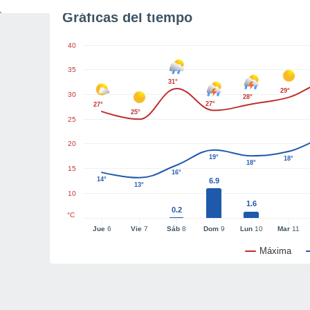
Gráficas del tiempo
40
35
31°
29°
30
28°
27°
27°
25°
25
20
19°
18°
18°
15
16°
14°
6.9
13°
10
1.6
0.2
°C
Jue
6
Vie
7
Sáb
8
Dom
9
Lun
10
Mar
11
Máxima