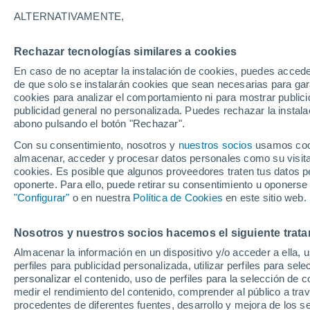
26°
ALTERNATIVAMENTE,
Rechazar tecnologías similares a cookies
UV
7 Alto
En caso de no aceptar la instalación de cookies, puedes accede
Sensación de 26°
FPS
15-25
de que solo se instalarán cookies que sean necesarias para garan
cookies para analizar el comportamiento ni para mostrar publici
publicidad general no personalizada. Puedes rechazar la instala
abono pulsando el botón "Rechazar".
Última hora
La nieve sorprenderá al valle de Chile centro-
Con su consentimiento, nosotros y
nuestros socios
usamos cooki
este fin de semana
almacenar, acceder y procesar datos personales como su visita e
cookies. Es posible que algunos proveedores traten tus datos pe
Tiempo 1 - 7 días
Actualidad
Mapa de nubosidad
oponerte. Para ello, puede retirar su consentimiento u oponerse
"Configurar"
o en nuestra
Política de Cookies
en este sitio web.
Nosotros y nuestros socios hacemos el siguiente trata
Mañana
Sábado
D
Hoy
Almacenar la información en un dispositivo y/o acceder a ella, 
7 Ago
8 Ago
6 Ago
perfiles para publicidad personalizada, utilizar perfiles para sele
personalizar el contenido, uso de perfiles para la selección de c
medir el rendimiento del contenido, comprender al público a tra
procedentes de diferentes fuentes, desarrollo y mejora de los se
40%