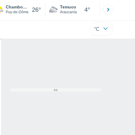
Chambon-sur-Lac
Temuco
Osorno
26°
4°
Puy-de-Dôme
Araucanía
Los Lagos
°C