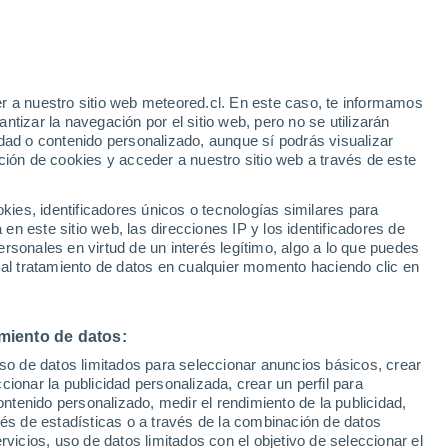
r a nuestro sitio web meteored.cl. En este caso, te informamos
tizar la navegación por el sitio web, pero no se utilizarán
dad o contenido personalizado, aunque sí podrás visualizar
ción de cookies y acceder a nuestro sitio web a través de este
sur
es, identificadores únicos o tecnologías similares para
n este sitio web, las direcciones IP y los identificadores de
rsonales en virtud de un interés legítimo, algo a lo que puedes
Satélites
Modelos
 al tratamiento de datos en cualquier momento haciendo clic en
miento de datos:
omingo
Lunes
Martes
Miércoles
uso de datos limitados para seleccionar anuncios básicos, crear
9 Ago
10 Ago
11 Ago
12 Ago
ccionar la publicidad personalizada, crear un perfil para
ontenido personalizado, medir el rendimiento de la publicidad,
vés de estadísticas o a través de la combinación de datos
rvicios, uso de datos limitados con el objetivo de seleccionar el
90%
80%