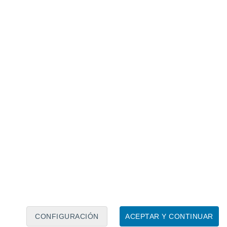
Calendario lunar
Lun
Mar
Mié
Jue
Vie
Sáb
Dom
6
7
8
9
10
11
12
13
14
15
16
17
18
19
CONFIGURACIÓN
ACEPTAR Y CONTINUAR