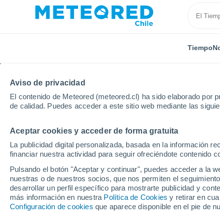
Tiempo
No
Aviso de privacidad
El contenido de Meteored (meteored.cl) ha sido elaborado por pr
de calidad. Puedes acceder a este sitio web mediante las sigui
Aceptar cookies y acceder de forma gratuita
Inicio
Francia
Auvernia-Ródano-Alpes
Puy-de-
La publicidad digital personalizada, basada en la información r
financiar nuestra actividad para seguir ofreciéndote contenido c
El Tiempo en Chambon
Pulsando el botón "Aceptar y continuar", puedes acceder a la w
nuestras o de nuestros socios, que nos permiten el seguimiento
15:19
Jueves
desarrollar un perfil específico para mostrarte publicidad y co
más información en nuestra
Política de Cookies
y retirar en cu
Configuración de cookies
que aparece disponible en el pie de n
Soleado