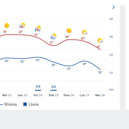
40
32°
32°
31°
30
30°
29°
27°
25°
20
21°
21°
21°
19°
19°
17°
15°
10
0.6
0.5
mm
Mié
12
Jue
13
Vie
14
Sáb
15
Dom
16
Lun
17
Mar
18
Mínima
Lluvia