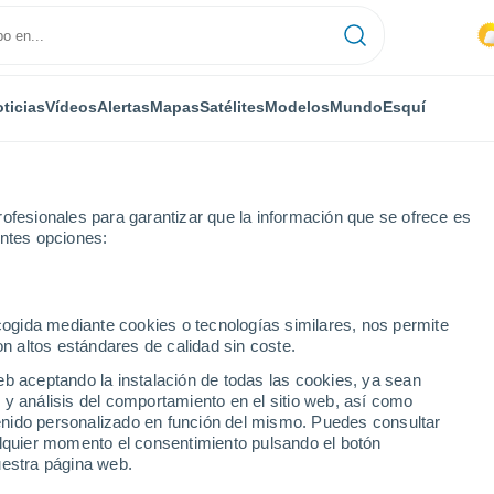
ticias
Vídeos
Alertas
Mapas
Satélites
Modelos
Mundo
Esquí
ofesionales para garantizar que la información que se ofrece es
entes opciones:
Dôme
Chambon-sur-Lac
ecogida mediante cookies o tecnologías similares, nos permite
on altos estándares de calidad sin coste.
-sur-Lac
eb aceptando la instalación de todas las cookies, ya sean
 y análisis del comportamiento en el sitio web, así como
...
ntenido personalizado en función del mismo. Puedes consultar
alquier momento el consentimiento pulsando el botón
Por hora
uestra página web.
Intervalos nubosos en las
próximas horas