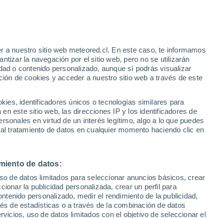
r a nuestro sitio web meteored.cl. En este caso, te informamos
/h
tizar la navegación por el sitio web, pero no se utilizarán
dad o contenido personalizado, aunque sí podrás visualizar
ción de cookies y acceder a nuestro sitio web a través de este
sur
es, identificadores únicos o tecnologías similares para
n este sitio web, las direcciones IP y los identificadores de
rsonales en virtud de un interés legítimo, algo a lo que puedes
Satélites
Modelos
 al tratamiento de datos en cualquier momento haciendo clic en
miento de datos:
Lunes
Martes
Miércoles
Jueves
uso de datos limitados para seleccionar anuncios básicos, crear
10 Ago
11 Ago
12 Ago
13 Ago
ccionar la publicidad personalizada, crear un perfil para
ontenido personalizado, medir el rendimiento de la publicidad,
vés de estadísticas o a través de la combinación de datos
rvicios, uso de datos limitados con el objetivo de seleccionar el
70%