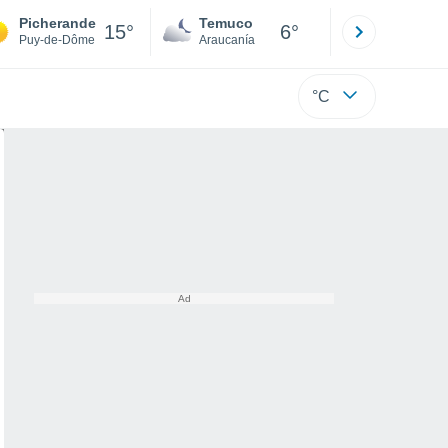
Picherande
Temuco
Osorno
15°
6°
Puy-de-Dôme
Araucanía
Los Lagos
°C