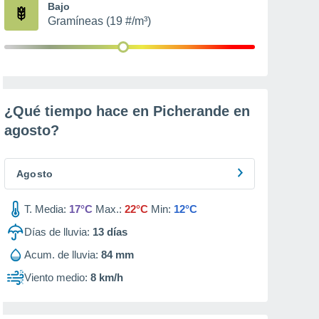
Bajo
Gramíneas (19 #/m³)
¿Qué tiempo hace en Picherande en
agosto
?
Agosto
T. Media:
17°C
Max.:
22°C
Min:
12°C
Días de lluvia:
13
días
Acum. de lluvia:
84 mm
Viento medio:
8 km/h