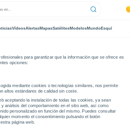
ticias
Vídeos
Alertas
Mapas
Satélites
Modelos
Mundo
Esquí
ofesionales para garantizar que la información que se ofrece es
entes opciones:
Dôme
Picherande
ecogida mediante cookies o tecnologías similares, nos permite
on altos estándares de calidad sin coste.
de
eb aceptando la instalación de todas las cookies, ya sean
 y análisis del comportamiento en el sitio web, así como
...
ntenido personalizado en función del mismo. Puedes consultar
alquier momento el consentimiento pulsando el botón
Por hora
uestra página web.
Cielos despejados en las
próximas horas