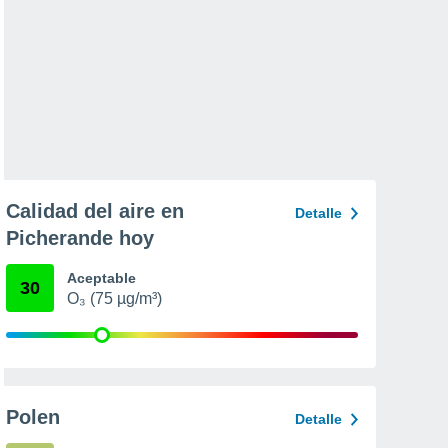
Calidad del aire en
Detalle
Picherande hoy
Aceptable
30
O₃ (75 µg/m³)
Polen
Detalle