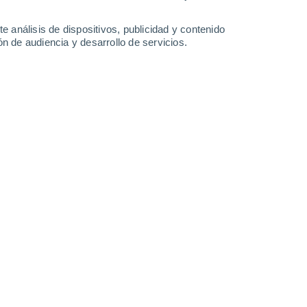
0.6 mm
29°
/
16°
30°
/
18°
32°
/
19°
33°
/
21°
e análisis de dispositivos, publicidad y contenido
n de audiencia y desarrollo de servicios.
-
30
km/h
12
-
25
km/h
11
-
27
km/h
9
-
24
km/h
e agosto
Este
0 Bajo
10
-
19 km/h
FPS:
no
Este
0 Bajo
10
-
20 km/h
FPS:
no
Este
1 Bajo
7
-
18 km/h
FPS:
no
Noreste
4 Medio
2
-
15 km/h
FPS:
6-10