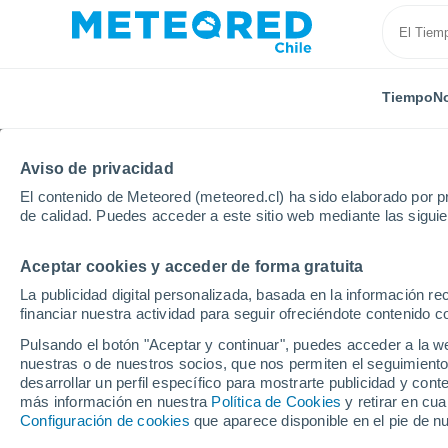
Tiempo
No
Aviso de privacidad
El contenido de Meteored (meteored.cl) ha sido elaborado por pr
de calidad. Puedes acceder a este sitio web mediante las sigui
Aceptar cookies y acceder de forma gratuita
Inicio
Francia
Auvernia-Ródano-Alpes
Puy-de-
La publicidad digital personalizada, basada en la información r
financiar nuestra actividad para seguir ofreciéndote contenido c
El Tiempo en Picheran
Pulsando el botón "Aceptar y continuar", puedes acceder a la w
nuestras o de nuestros socios, que nos permiten el seguimiento
07:17
Viernes
desarrollar un perfil específico para mostrarte publicidad y co
más información en nuestra
Política de Cookies
y retirar en cu
Configuración de cookies
que aparece disponible en el pie de n
Soleado