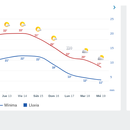
25
33°
33°
20
31°
26°
15
22°
20°
22°
22°
21°
10
17°
18°
13°
5
12°
11°
mm
Jue
13
Vie
14
Sáb
15
Dom
16
Lun
17
Mar
18
Mié
19
Mínima
Lluvia