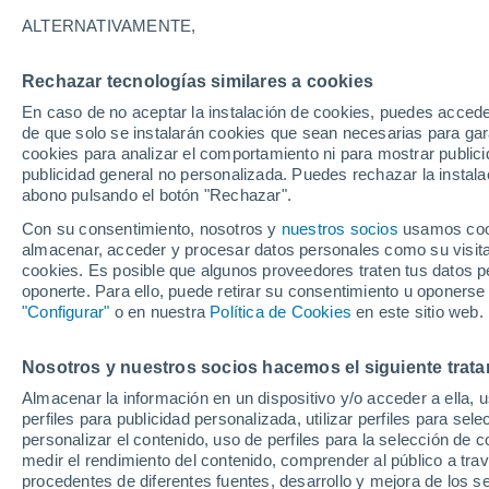
13°
ALTERNATIVAMENTE,
Rechazar tecnologías similares a cookies
Este
En caso de no aceptar la instalación de cookies, puedes accede
Sensación de 13°
10
-
19 km
de que solo se instalarán cookies que sean necesarias para garan
cookies para analizar el comportamiento ni para mostrar publici
publicidad general no personalizada. Puedes rechazar la instala
abono pulsando el botón "Rechazar".
Última hora
La nieve sorprenderá al valle de Chile centro-
Con su consentimiento, nosotros y
nuestros socios
usamos cooki
este fin de semana
almacenar, acceder y procesar datos personales como su visita e
cookies. Es posible que algunos proveedores traten tus datos pe
Tiempo 1 - 7 días
Actualidad
Mapa de temperatura
oponerte. Para ello, puede retirar su consentimiento u oponerse
"Configurar"
o en nuestra
Política de Cookies
en este sitio web.
Nosotros y nuestros socios hacemos el siguiente trata
Mañana
Domingo
Hoy
Almacenar la información en un dispositivo y/o acceder a ella, 
8 Ago
9 Ago
7 Ago
perfiles para publicidad personalizada, utilizar perfiles para sele
personalizar el contenido, uso de perfiles para la selección de c
medir el rendimiento del contenido, comprender al público a tra
procedentes de diferentes fuentes, desarrollo y mejora de los se
80%