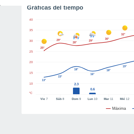
Gráficas del tiempo
40
35
32°
30°
29°
30
29°
28°
25°
25
20
19°
18°
18°
15
16°
15°
13°
10
2.3
0.6
°C
Vie
7
Sáb
8
Dom
9
Lun
10
Mar
11
Mié
12
Máxima