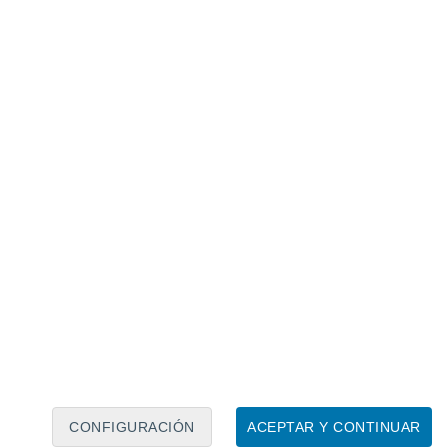
Calendario lunar
Lun
Mar
Mié
Jue
Vie
Sáb
Dom
7
8
9
10
11
12
13
14
15
16
17
18
19
20
CONFIGURACIÓN
ACEPTAR Y CONTINUAR