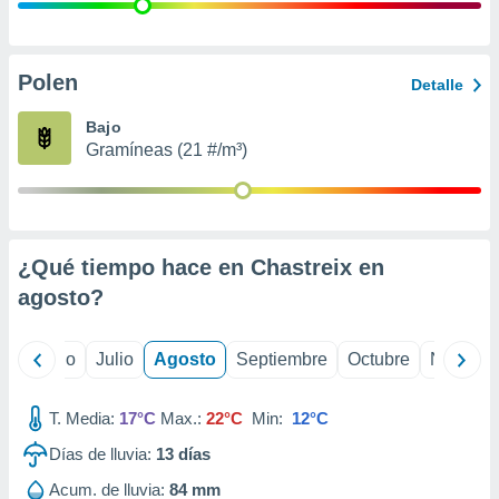
 seleccionar
o.
calización
precisa e
Polen
Detalle
ión mediante
Bajo
, publicidad
Gramíneas (21 #/m³)
dos,
 publicidad
,
ón de
¿Qué tiempo hace en Chastreix en
 desarrollo
s.
agosto
?
tros 1199
ios
yo
Junio
Julio
Agosto
Septiembre
Octubre
Noviemb
T. Media:
17°C
Max.:
22°C
Min:
12°C
Días de lluvia:
13
días
Acum. de lluvia:
84 mm