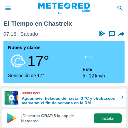
hastreix
El Tiempo en Chastreix
privacidad
07:16
Sábado
...
o de
eteored.cl)
borado por
Nubes y claros
es para
17°
ue la
 que se
e calidad.
Este
eder a este
Sensación de 17°
5
12 km/h
ediante las
opciones:
Última hora
ookies y
Aguanieve, heladas de hasta -3 °C y chubascos
e forma
marcarán el fin de semana en la RM
d digital
¡Descarga
GRATIS
la app de
Instalar
ada, basada
Meteored!
mación