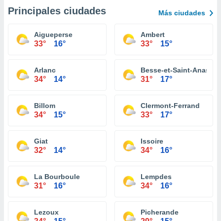
Principales ciudades
Más ciudades
Aigueperse
Ambert
33°
16°
33°
15°
Arlanc
Besse-et-Saint-Anastai
34°
14°
31°
17°
Billom
Clermont-Ferrand
34°
15°
33°
17°
Giat
Issoire
32°
14°
34°
16°
La Bourboule
Lempdes
31°
16°
34°
16°
Lezoux
Picherande