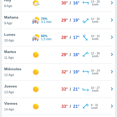
13
-
25
30°
/
16°
km/h
8 Ago
do en
 mismo.
sultar más
Mañana
70%
12
-
32
29°
/
19°
 en nuestra
3.1 mm
km/h
9 Ago
 Cookies
y
ualquier
Lunes
60%
10
-
31
28°
/
17°
1.5 mm
km/h
10 Ago
ento
 botón
ación de
Martes
12
-
26
29°
/
18°
kies
km/h
11 Ago
 disponible
e nuestra
Miércoles
10
-
24
.
32°
/
19°
km/h
12 Ago
IVAMENTE,
Jueves
10
-
27
33°
/
21°
km/h
13 Ago
as
 a cookies
Viernes
9
-
31
33°
/
21°
km/h
 no aceptar
14 Ago
ón de