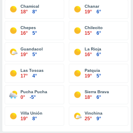
Chamical
Chanar
18°
8°
19°
6°
Chepes
Chilecito
16°
5°
15°
6°
Guandacol
La Rioja
19°
5°
16°
6°
Las Toscas
Patquia
17°
4°
19°
5°
Pucha Pucha
Sierra Brava
0°
-5°
18°
6°
Villa Unión
Vinchina
19°
8°
25°
9°