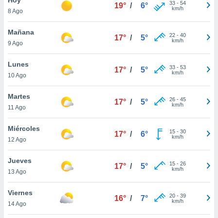
33
-
54
19°
/
6°
km/h
8 Ago
do en
 mismo.
sultar más
Mañana
22
-
40
17°
/
5°
 en nuestra
km/h
9 Ago
 Cookies
y
ualquier
Lunes
33
-
53
17°
/
5°
km/h
10 Ago
ento
 botón
ación de
Martes
26
-
45
17°
/
5°
kies
km/h
11 Ago
 disponible
e nuestra
Miércoles
15
-
30
.
17°
/
6°
km/h
12 Ago
IVAMENTE,
Jueves
15
-
26
17°
/
5°
km/h
13 Ago
as
 a cookies
Viernes
20
-
39
16°
/
7°
km/h
 no aceptar
14 Ago
ón de