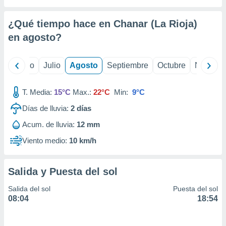
 seleccionar
o.
¿Qué tiempo hace en Chanar (La Rioja)
calización
precisa e
en
agosto
?
ión mediante
, publicidad
yo
Junio
Julio
Agosto
Septiembre
Octubre
Noviemb
dos,
T. Media:
15°C
Max.:
22°C
Min:
9°C
 publicidad
,
Días de lluvia:
2
días
ón de
 desarrollo
Acum. de lluvia:
12 mm
s.
Viento medio:
10 km/h
tros 1199
ios
Salida y Puesta del sol
Salida del sol
Puesta del sol
08:04
18:54