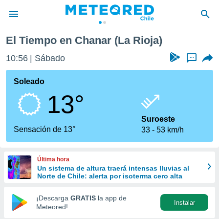
El Tiempo en Chanar (La Rioja)
privacidad
10:56
Sábado
...
o de
eteored.cl)
borado por
Soleado
es para
13°
ue la
 que se
e calidad.
Suroeste
eder a este
Sensación de 13°
33
53 km/h
ediante las
opciones:
Última hora
ookies y
Un sistema de altura traerá intensas lluvias al
e forma
Norte de Chile: alerta por isoterma cero alta
d digital
¡Descarga
GRATIS
la app de
Instalar
ada, basada
Meteored!
mación