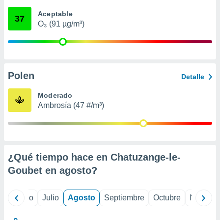
 seleccionar
o.
Aceptable
37
O₃ (91 µg/m³)
calización
precisa e
ión mediante
, publicidad
Polen
Detalle
dos,
 publicidad
Moderado
,
Ambrosía (47 #/m³)
ón de
 desarrollo
s.
tros 1199
ios
¿Qué tiempo hace en Chatuzange-le-
Goubet en
agosto
?
yo
Junio
Julio
Agosto
Septiembre
Octubre
Noviemb