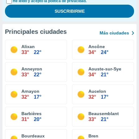
He leído y acepto la política de privacidad.
Principales ciudades
Más ciudades
Alixan
Ancône
33°
22°
34°
24°
Anneyron
Aouste-sur-Sye
33°
22°
34°
21°
Arnayon
Aucelon
32°
17°
32°
17°
Barbières
Beausemblant
31°
20°
33°
21°
Bourdeaux
Bren