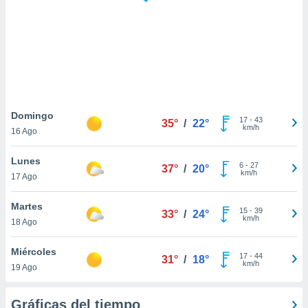
 botón
.
nto,
cios
kies,
ores únicos
Domingo
17
-
43
as similares
35°
/
22°
km/h
16 Ago
nar,
rocesar
Lunes
onales como
6
-
27
37°
/
20°
km/h
 este sitio
17 Ago
recciones IP
ficadores de
Martes
15
-
39
33°
/
24°
 posible
km/h
18 Ago
s
 traten tus
Miércoles
nales en
17
-
44
31°
/
18°
km/h
 interés
19 Ago
go a lo que
nerte. Para
Gráficas del tiempo
retirar su