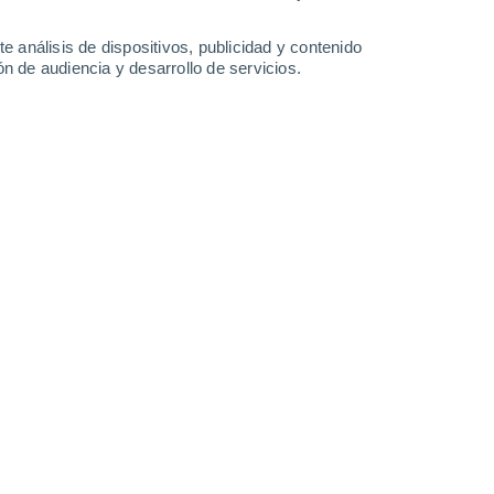
4.5 mm
25°
/
15°
24°
/
14°
25°
/
15°
25°
/
13°
e análisis de dispositivos, publicidad y contenido
n de audiencia y desarrollo de servicios.
-
45
km/h
22
-
45
km/h
20
-
35
km/h
18
-
31
km/h
 agosto
Este
0 Bajo
14
-
20 km/h
FPS:
no
Este
0 Bajo
14
-
21 km/h
FPS:
no
Este
2 Bajo
7
-
21 km/h
FPS:
no
Suroeste
6 Alto
6
-
17 km/h
FPS:
15-25