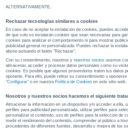
12°
ALTERNATIVAMENTE,
Rechazar tecnologías similares a cookies
Este
En caso de no aceptar la instalación de cookies, puedes accede
Sensación de 12°
14
-
20 km
de que solo se instalarán cookies que sean necesarias para garan
cookies para analizar el comportamiento ni para mostrar publici
publicidad general no personalizada. Puedes rechazar la instala
abono pulsando el botón "Rechazar".
Última hora
Un sistema de altura traerá intensas lluvias al
Con su consentimiento, nosotros y
nuestros socios
usamos cooki
Norte de Chile: alerta por isoterma cero alta
almacenar, acceder y procesar datos personales como su visita e
cookies. Es posible que algunos proveedores traten tus datos pe
Tiempo 1 - 7 días
Actualidad
Mapa de temperatura
oponerte. Para ello, puede retirar su consentimiento u oponerse
"Configurar"
o en nuestra
Política de Cookies
en este sitio web.
Nosotros y nuestros socios hacemos el siguiente trata
Mañana
Lunes
Hoy
Almacenar la información en un dispositivo y/o acceder a ella, 
9 Ago
10 Ago
8 Ago
perfiles para publicidad personalizada, utilizar perfiles para sele
personalizar el contenido, uso de perfiles para la selección de c
medir el rendimiento del contenido, comprender al público a tra
procedentes de diferentes fuentes, desarrollo y mejora de los se