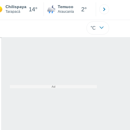
Chilispaya
Temuco
Osorno
14°
2°
Tarapacá
Araucanía
Los Lagos
°C