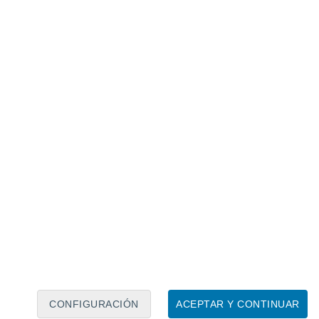
Calendario lunar
Lun
Mar
Mié
Jue
Vie
Sáb
Dom
8
9
10
11
12
13
14
15
16
17
18
19
20
21
CONFIGURACIÓN
ACEPTAR Y CONTINUAR