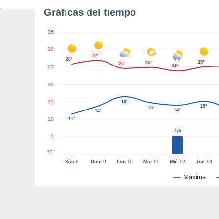
Gráficas del tiempo
35
30
27°
26°
25°
25°
25°
24°
25
20
15
16°
15°
15°
14°
14°
10
11°
4.5
5
°C
Sáb
8
Dom
9
Lun
10
Mar
11
Mié
12
Jue
13
Máxima