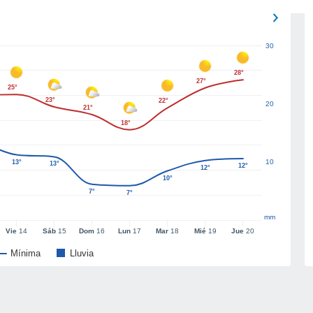
30
28°
27°
25°
23°
22°
20
21°
18°
10
13°
13°
12°
12°
10°
7°
7°
mm
Vie
14
Sáb
15
Dom
16
Lun
17
Mar
18
Mié
19
Jue
20
Mínima
Lluvia