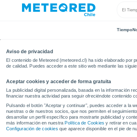
Tiempo
No
Aviso de privacidad
El contenido de Meteored (meteored.cl) ha sido elaborado por pr
de calidad. Puedes acceder a este sitio web mediante las sigui
Aceptar cookies y acceder de forma gratuita
Inicio
Tarapacá
Chilispaya
La publicidad digital personalizada, basada en la información r
financiar nuestra actividad para seguir ofreciéndote contenido c
El Tiempo en Chilispay
Pulsando el botón "Aceptar y continuar", puedes acceder a la w
nuestras o de nuestros socios, que nos permiten el seguimiento
07:24
Sábado
desarrollar un perfil específico para mostrarte publicidad y co
más información en nuestra
Política de Cookies
y retirar en cu
Configuración de cookies
que aparece disponible en el pie de n
Soleado