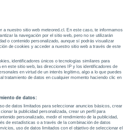
r a nuestro sitio web meteored.cl. En este caso, te informamos
/h
tizar la navegación por el sitio web, pero no se utilizarán
dad o contenido personalizado, aunque sí podrás visualizar
ción de cookies y acceder a nuestro sitio web a través de este
es, identificadores únicos o tecnologías similares para
n este sitio web, las direcciones IP y los identificadores de
rsonales en virtud de un interés legítimo, algo a lo que puedes
Satélites
Modelos
 al tratamiento de datos en cualquier momento haciendo clic en
miento de datos:
Martes
Miércoles
Jueves
Viernes
uso de datos limitados para seleccionar anuncios básicos, crear
11 Ago
12 Ago
13 Ago
14 Ago
ccionar la publicidad personalizada, crear un perfil para
ontenido personalizado, medir el rendimiento de la publicidad,
vés de estadísticas o a través de la combinación de datos
rvicios, uso de datos limitados con el objetivo de seleccionar el
80%