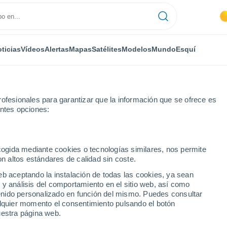
ticias
Vídeos
Alertas
Mapas
Satélites
Modelos
Mundo
Esquí
ofesionales para garantizar que la información que se ofrece es
entes opciones:
ecogida mediante cookies o tecnologías similares, nos permite
on altos estándares de calidad sin coste.
a
eb aceptando la instalación de todas las cookies, ya sean
 y análisis del comportamiento en el sitio web, así como
...
ntenido personalizado en función del mismo. Puedes consultar
alquier momento el consentimiento pulsando el botón
Por hora
uestra página web.
Cielos despejados en las
próximas horas