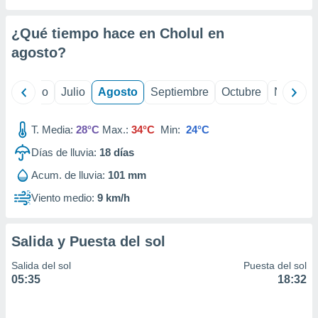
 seleccionar
o.
¿Qué tiempo hace en Cholul en
calización
precisa e
agosto
?
ión mediante
, publicidad
yo
Junio
Julio
Agosto
Septiembre
Octubre
Noviemb
dos,
T. Media:
28°C
Max.:
34°C
Min:
24°C
 publicidad
,
Días de lluvia:
18
días
ón de
 desarrollo
Acum. de lluvia:
101 mm
s.
Viento medio:
9 km/h
tros 1199
ios
Salida y Puesta del sol
Salida del sol
Puesta del sol
05:35
18:32