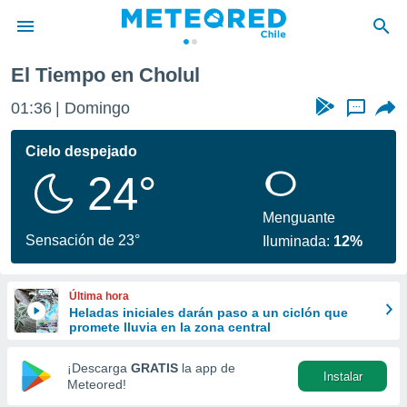
El Tiempo en Cholul
privacidad
01:36
Domingo
...
o de
eteored.cl)
borado por
Cielo despejado
es para
24°
ue la
 que se
e calidad.
Menguante
eder a este
Sensación de 23°
Iluminada:
12%
ediante las
opciones:
Última hora
ookies y
Heladas iniciales darán paso a un ciclón que
e forma
promete lluvia en la zona central
d digital
¡Descarga
GRATIS
la app de
Instalar
ada, basada
Meteored!
mación