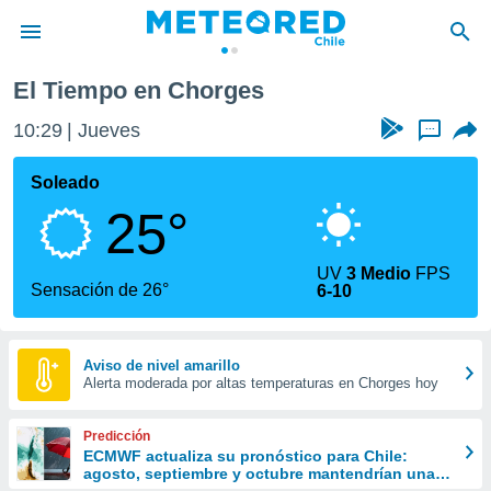
Chorges
El Tiempo en Chorges
privacidad
10:29
Jueves
...
o de
eteored.cl)
borado por
Soleado
es para
25°
ue la
 que se
e calidad.
UV
3 Medio
FPS
eder a este
Sensación de 26°
6-10
ediante las
opciones:
ookies y
Aviso de nivel amarillo
Alerta moderada por altas temperaturas en Chorges hoy
e forma
d digital
Predicción
ada, basada
ECMWF actualiza su pronóstico para Chile:
agosto, septiembre y octubre mantendrían una
mación