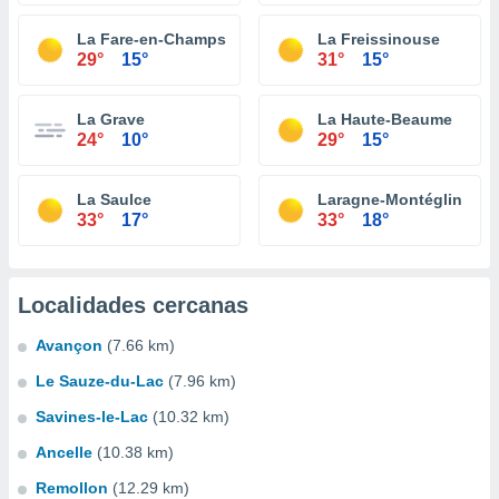
La Fare-en-Champsaur
La Freissinouse
29°
15°
31°
15°
La Grave
La Haute-Beaume
24°
10°
29°
15°
La Saulce
Laragne-Montéglin
33°
17°
33°
18°
Localidades cercanas
Avançon
(7.66 km)
Le Sauze-du-Lac
(7.96 km)
Savines-le-Lac
(10.32 km)
Ancelle
(10.38 km)
Remollon
(12.29 km)