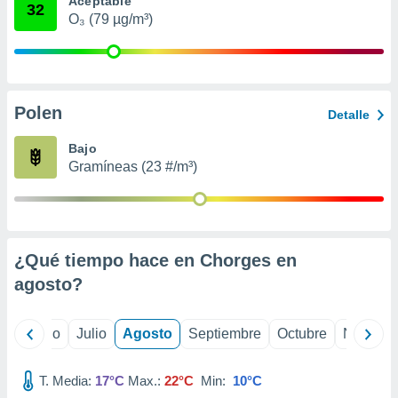
Aceptable
 seleccionar
32
o.
O₃ (79 µg/m³)
calización
precisa e
ión mediante
Polen
, publicidad
Detalle
dos,
Bajo
 publicidad
Gramíneas (23 #/m³)
,
ón de
 desarrollo
s.
¿Qué tiempo hace en Chorges en
tros 1199
ios
agosto
?
yo
Junio
Julio
Agosto
Septiembre
Octubre
Noviemb
T. Media:
17°C
Max.:
22°C
Min:
10°C