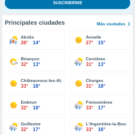
Principales ciudades
Más ciudades
Abriès
Ancelle
26°
14°
27°
15°
Briançon
Cervières
32°
13°
31°
13°
Châteauroux-les-Alpes
Chorges
33°
18°
31°
18°
Embrun
Freissinières
32°
18°
33°
17°
Guillestre
L'Argentière-la-Bessée
32°
17°
33°
16°