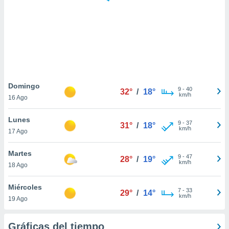
 botón
.
nto,
cios
kies,
ores únicos
Domingo
9
-
40
as similares
32°
/
18°
km/h
16 Ago
nar,
rocesar
Lunes
onales como
9
-
37
31°
/
18°
km/h
 este sitio
17 Ago
recciones IP
ficadores de
Martes
9
-
47
28°
/
19°
 posible
km/h
18 Ago
s
 traten tus
Miércoles
nales en
7
-
33
29°
/
14°
km/h
 interés
19 Ago
go a lo que
nerte. Para
Gráficas del tiempo
retirar su