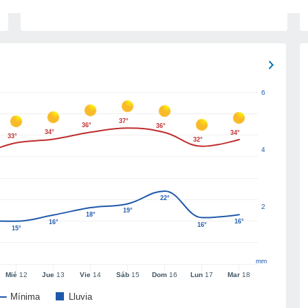
6
37°
36°
36°
34°
34°
33°
32°
4
22°
2
19°
18°
16°
16°
16°
15°
mm
Mié
12
Jue
13
Vie
14
Sáb
15
Dom
16
Lun
17
Mar
18
Mínima
Lluvia