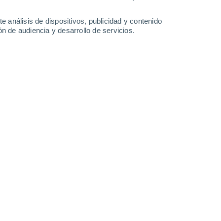
29°
/
14°
32°
/
15°
31°
/
15°
33°
/
15°
e análisis de dispositivos, publicidad y contenido
n de audiencia y desarrollo de servicios.
-
37
km/h
15
-
41
km/h
12
-
33
km/h
14
-
36
km/h
 agosto
Noroeste
6 Alto
12
-
32 km/h
FPS:
15-25
Noroeste
4 Medio
15
-
35 km/h
FPS:
6-10
Noroeste
2 Bajo
17
-
37 km/h
FPS:
no
Noroeste
1 Bajo
17
-
38 km/h
FPS:
no