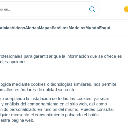
ticias
Vídeos
Alertas
Mapas
Satélites
Modelos
Mundo
Esquí
ofesionales para garantizar que la información que se ofrece es
entes opciones:
ecogida mediante cookies o tecnologías similares, nos permite
on altos estándares de calidad sin coste.
o
eb aceptando la instalación de todas las cookies, ya sean
 y análisis del comportamiento en el sitio web, así como
...
ntenido personalizado en función del mismo. Puedes consultar
alquier momento el consentimiento pulsando el botón
Por hora
uestra página web.
Cielos despejados en las
próximas horas