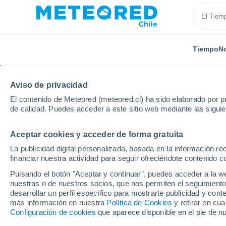
Tiempo
No
Aviso de privacidad
El contenido de Meteored (meteored.cl) ha sido elaborado por pr
de calidad. Puedes acceder a este sitio web mediante las sigui
Aceptar cookies y acceder de forma gratuita
Inicio
Portugal
Distrito de Viseu
Chosendo
La publicidad digital personalizada, basada en la información r
financiar nuestra actividad para seguir ofreciéndote contenido c
El Tiempo en Chosend
Pulsando el botón "Aceptar y continuar", puedes acceder a la w
nuestras o de nuestros socios, que nos permiten el seguimiento
15:53
Jueves
desarrollar un perfil específico para mostrarte publicidad y co
más información en nuestra
Política de Cookies
y retirar en cu
Configuración de cookies
que aparece disponible en el pie de n
Soleado