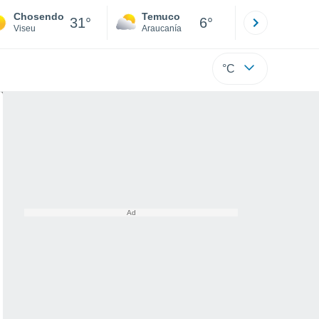
Chosendo
Temuco
Osorno
31°
6°
Viseu
Araucanía
Los Lagos
°C