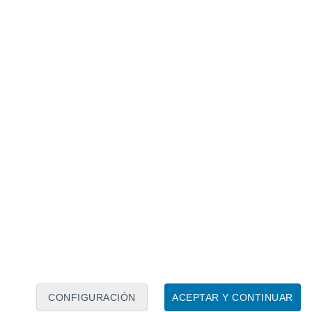
Calendario lunar
Lun
Mar
Mié
Jue
Vie
Sáb
Dom
6
7
8
9
10
11
12
13
14
15
16
17
18
19
CONFIGURACIÓN
ACEPTAR Y CONTINUAR