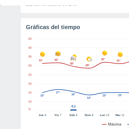
Luz diurna restante
5h 17m
Gráficas del tiempo
45
40
35
32°
32°
31°
31°
30°
30
29°
25
20
15
17°
16°
15°
15°
15°
14°
10
0.1
°C
Jue
6
Vie
7
Sáb
8
Dom
9
Lun
10
Mar
11
Máxima