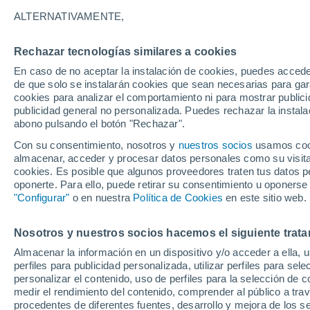
31°
ALTERNATIVAMENTE,
Rechazar tecnologías similares a cookies
Noroeste
En caso de no aceptar la instalación de cookies, puedes accede
Sensación de 29°
12
-
32 km
de que solo se instalarán cookies que sean necesarias para garan
cookies para analizar el comportamiento ni para mostrar publici
publicidad general no personalizada. Puedes rechazar la instala
abono pulsando el botón "Rechazar".
Última hora
La nieve sorprenderá al valle de Chile centro-
Con su consentimiento, nosotros y
nuestros socios
usamos cooki
este fin de semana
almacenar, acceder y procesar datos personales como su visita e
cookies. Es posible que algunos proveedores traten tus datos pe
Tiempo 1 - 7 días
Actualidad
Mapa de temperatura
oponerte. Para ello, puede retirar su consentimiento u oponerse
"Configurar"
o en nuestra
Política de Cookies
en este sitio web.
Nosotros y nuestros socios hacemos el siguiente trata
Mañana
Sábado
D
Hoy
Almacenar la información en un dispositivo y/o acceder a ella, 
7 Ago
8 Ago
6 Ago
perfiles para publicidad personalizada, utilizar perfiles para sele
personalizar el contenido, uso de perfiles para la selección de c
medir el rendimiento del contenido, comprender al público a tra
procedentes de diferentes fuentes, desarrollo y mejora de los se
30%