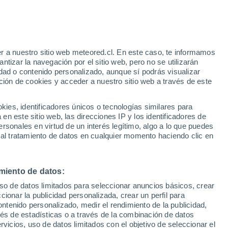
r a nuestro sitio web meteored.cl. En este caso, te informamos
/h
tizar la navegación por el sitio web, pero no se utilizarán
dad o contenido personalizado, aunque sí podrás visualizar
ción de cookies y acceder a nuestro sitio web a través de este
sur
es, identificadores únicos o tecnologías similares para
n este sitio web, las direcciones IP y los identificadores de
rsonales en virtud de un interés legítimo, algo a lo que puedes
Satélites
Modelos
 al tratamiento de datos en cualquier momento haciendo clic en
miento de datos:
omingo
Lunes
Martes
Miércoles
uso de datos limitados para seleccionar anuncios básicos, crear
9 Ago
10 Ago
11 Ago
12 Ago
ccionar la publicidad personalizada, crear un perfil para
ontenido personalizado, medir el rendimiento de la publicidad,
vés de estadísticas o a través de la combinación de datos
rvicios, uso de datos limitados con el objetivo de seleccionar el