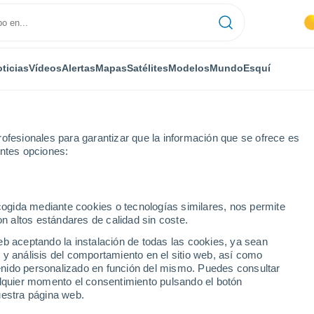
ticias
Vídeos
Alertas
Mapas
Satélites
Modelos
Mundo
Esquí
ofesionales para garantizar que la información que se ofrece es
entes opciones:
ecogida mediante cookies o tecnologías similares, nos permite
on altos estándares de calidad sin coste.
eb aceptando la instalación de todas las cookies, ya sean
 y análisis del comportamiento en el sitio web, así como
...
ntenido personalizado en función del mismo. Puedes consultar
alquier momento el consentimiento pulsando el botón
Por hora
uestra página web.
Se espera calima en las
próximas horas