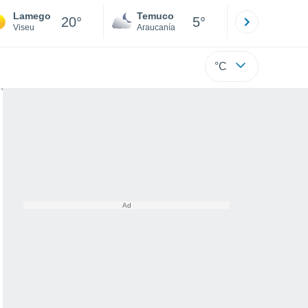
Lamego
Temuco
Osorno
20°
5°
Viseu
Araucanía
Los Lagos
°C