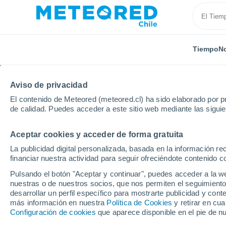
Tiempo
No
Aviso de privacidad
El contenido de Meteored (meteored.cl) ha sido elaborado por pr
de calidad. Puedes acceder a este sitio web mediante las sigui
Aceptar cookies y acceder de forma gratuita
Inicio
Portugal
Distrito de Viseu
Lamego
La publicidad digital personalizada, basada en la información r
financiar nuestra actividad para seguir ofreciéndote contenido c
El Tiempo en Lamego
Pulsando el botón "Aceptar y continuar", puedes acceder a la w
nuestras o de nuestros socios, que nos permiten el seguimiento
07:32
Viernes
desarrollar un perfil específico para mostrarte publicidad y co
más información en nuestra
Política de Cookies
y retirar en cu
Configuración de cookies
que aparece disponible en el pie de n
Soleado