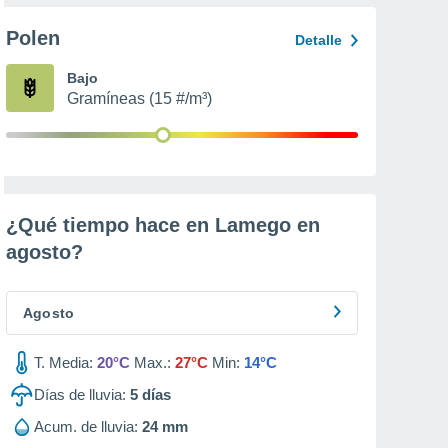
Polen
Detalle
Bajo
Gramíneas (15 #/m³)
¿Qué tiempo hace en Lamego en
agosto
?
Agosto
T. Media:
20°C
Max.:
27°C
Min:
14°C
Días de lluvia:
5
días
Acum. de lluvia:
24 mm