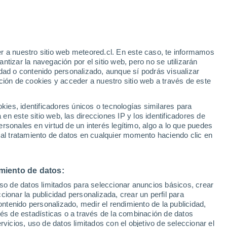
r a nuestro sitio web meteored.cl. En este caso, te informamos
h
tizar la navegación por el sitio web, pero no se utilizarán
dad o contenido personalizado, aunque sí podrás visualizar
ción de cookies y acceder a nuestro sitio web a través de este
sur
es, identificadores únicos o tecnologías similares para
n este sitio web, las direcciones IP y los identificadores de
rsonales en virtud de un interés legítimo, algo a lo que puedes
ites
Modelos
 al tratamiento de datos en cualquier momento haciendo clic en
miento de datos:
Lunes
Martes
Miércoles
Jueves
uso de datos limitados para seleccionar anuncios básicos, crear
10 Ago
11 Ago
12 Ago
13 Ago
ccionar la publicidad personalizada, crear un perfil para
ontenido personalizado, medir el rendimiento de la publicidad,
vés de estadísticas o a través de la combinación de datos
rvicios, uso de datos limitados con el objetivo de seleccionar el