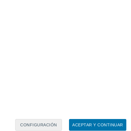
Calendario lunar
Lun
Mar
Mié
Jue
Vie
Sáb
Dom
7
8
9
10
11
12
13
14
15
16
17
18
19
20
CONFIGURACIÓN
ACEPTAR Y CONTINUAR