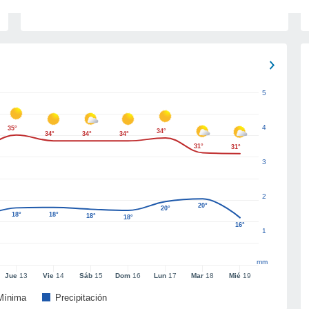
5
4
35°
34°
34°
34°
34°
31°
31°
3
2
20°
20°
18°
18°
18°
18°
16°
1
mm
Jue
13
Vie
14
Sáb
15
Dom
16
Lun
17
Mar
18
Mié
19
Mínima
Precipitación