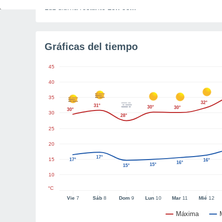
Luz diurna restante
13h 38m
Gráficas del tiempo
45
40
35
32°
31°
30°
30°
30°
30
28°
25
20
17°
15
17°
16°
16°
15°
15°
10
°C
Vie
7
Sáb
8
Dom
9
Lun
10
Mar
11
Mié
12
Máxima