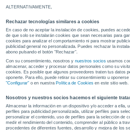
20°
ALTERNATIVAMENTE,
Rechazar tecnologías similares a cookies
Oeste
En caso de no aceptar la instalación de cookies, puedes accede
Sensación de 20°
5
-
12 km/
de que solo se instalarán cookies que sean necesarias para garan
cookies para analizar el comportamiento ni para mostrar publici
publicidad general no personalizada. Puedes rechazar la instala
abono pulsando el botón "Rechazar".
Última hora
La nieve sorprenderá al valle de Chile centro-
Con su consentimiento, nosotros y
nuestros socios
usamos cooki
este fin de semana
almacenar, acceder y procesar datos personales como su visita e
cookies. Es posible que algunos proveedores traten tus datos pe
Tiempo 1 - 7 días
Actualidad
Mapa de lluvia
Satél
oponerte. Para ello, puede retirar su consentimiento u oponerse
"Configurar"
o en nuestra
Política de Cookies
en este sitio web.
Nosotros y nuestros socios hacemos el siguiente trata
Mañana
Domingo
Hoy
Almacenar la información en un dispositivo y/o acceder a ella, 
8 Ago
9 Ago
7 Ago
perfiles para publicidad personalizada, utilizar perfiles para sele
personalizar el contenido, uso de perfiles para la selección de c
medir el rendimiento del contenido, comprender al público a tra
procedentes de diferentes fuentes, desarrollo y mejora de los se