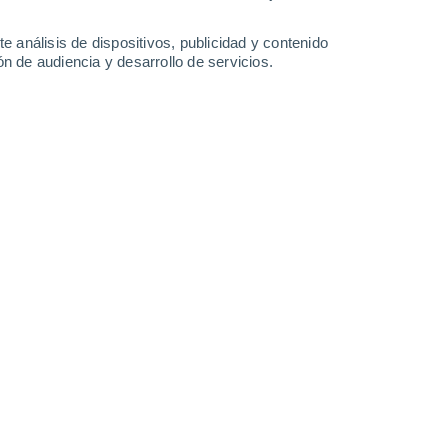
30°
/
15°
30°
/
16°
32°
/
16°
35°
/
18°
e análisis de dispositivos, publicidad y contenido
n de audiencia y desarrollo de servicios.
-
45
km/h
14
-
40
km/h
15
-
41
km/h
11
-
40
km/h
gosto
Oeste
0 Bajo
5
-
12 km/h
FPS:
no
Noroeste
1 Bajo
5
-
17 km/h
FPS:
no
Noroeste
3 Medio
6
-
20 km/h
FPS:
6-10
Noroeste
5 Medio
7
-
22 km/h
FPS:
6-10