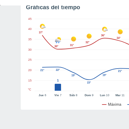
Gráficas del tiempo
45
40
37°
36°
34°
35
32°
31°
30°
30
25
20
22°
21°
21°
19°
19°
1
15
15°
°C
Jue
6
Vie
7
Sáb
8
Dom
9
Lun
10
Mar
11
Máxima