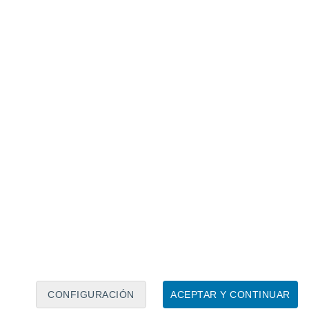
Calendario lunar
Lun
Mar
Mié
Jue
Vie
Sáb
Dom
6
7
8
9
10
11
12
13
14
15
16
17
18
19
CONFIGURACIÓN
ACEPTAR Y CONTINUAR