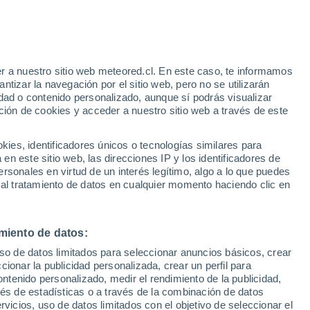
Aviso de nivel rojo
Alerta extrema por altas
temperaturas en Chtelnica hoy
r a nuestro sitio web meteored.cl. En este caso, te informamos
/h
tizar la navegación por el sitio web, pero no se utilizarán
dad o contenido personalizado, aunque sí podrás visualizar
ción de cookies y acceder a nuestro sitio web a través de este
sur
es, identificadores únicos o tecnologías similares para
n este sitio web, las direcciones IP y los identificadores de
rsonales en virtud de un interés legítimo, algo a lo que puedes
Satélites
Modelos
 al tratamiento de datos en cualquier momento haciendo clic en
miento de datos:
omingo
Lunes
Martes
Miércoles
uso de datos limitados para seleccionar anuncios básicos, crear
9 Ago
10 Ago
11 Ago
12 Ago
ccionar la publicidad personalizada, crear un perfil para
ontenido personalizado, medir el rendimiento de la publicidad,
vés de estadísticas o a través de la combinación de datos
rvicios, uso de datos limitados con el objetivo de seleccionar el