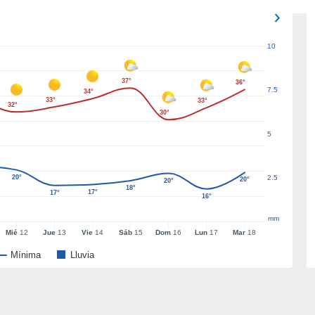
10
37°
36°
7.5
34°
33°
33°
32°
30°
5
20°
2.5
20°
20°
18°
17°
17°
16°
mm
Mié
12
Jue
13
Vie
14
Sáb
15
Dom
16
Lun
17
Mar
18
Mínima
Lluvia