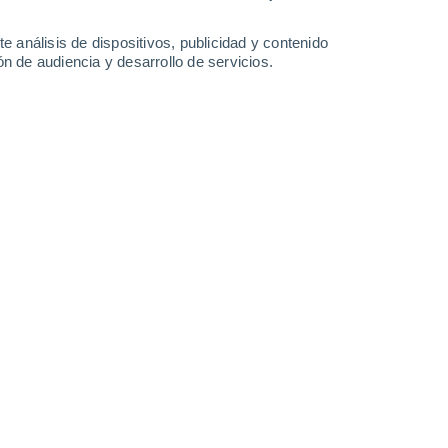
32°
/
15°
36°
/
19°
34°
/
21°
32°
/
20°
e análisis de dispositivos, publicidad y contenido
n de audiencia y desarrollo de servicios.
-
26
km/h
12
-
35
km/h
16
-
35
km/h
14
-
36
km/h
agosto
Oeste
5 Medio
10
-
26 km/h
FPS:
6-10
Oeste
3 Medio
11
-
27 km/h
FPS:
6-10
Noroeste
2 Bajo
13
-
29 km/h
FPS:
no
Noroeste
1 Bajo
14
-
29 km/h
FPS:
no