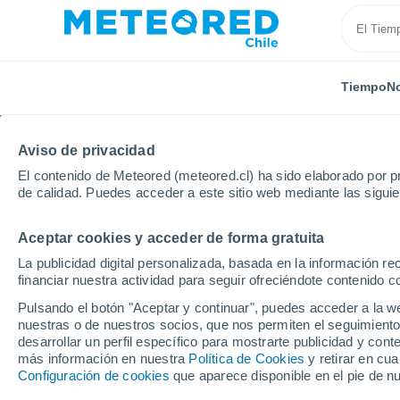
Tiempo
No
Aviso de privacidad
El contenido de Meteored (meteored.cl) ha sido elaborado por pr
de calidad. Puedes acceder a este sitio web mediante las sigui
Aceptar cookies y acceder de forma gratuita
Inicio
Eslovaquia
Región de Trnava
Chtelnica
La publicidad digital personalizada, basada en la información r
financiar nuestra actividad para seguir ofreciéndote contenido c
El Tiempo en Chtelnica
Pulsando el botón "Aceptar y continuar", puedes acceder a la w
nuestras o de nuestros socios, que nos permiten el seguimiento
14:50
Jueves
desarrollar un perfil específico para mostrarte publicidad y co
más información en nuestra
Política de Cookies
y retirar en cu
Configuración de cookies
que aparece disponible en el pie de n
Nubes y claros