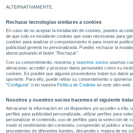
36°
ALTERNATIVAMENTE,
Rechazar tecnologías similares a cookies
Oeste
En caso de no aceptar la instalación de cookies, puedes accede
Sensación de 35°
10
-
26 km
de que solo se instalarán cookies que sean necesarias para garan
cookies para analizar el comportamiento ni para mostrar publici
publicidad general no personalizada. Puedes rechazar la instala
abono pulsando el botón "Rechazar".
Última hora
La nieve sorprenderá al valle de Chile centro-
Con su consentimiento, nosotros y
nuestros socios
usamos cooki
este fin de semana
almacenar, acceder y procesar datos personales como su visita e
cookies. Es posible que algunos proveedores traten tus datos pe
Tiempo 1 - 7 días
Actualidad
Mapa de nubosidad
oponerte. Para ello, puede retirar su consentimiento u oponerse
"Configurar"
o en nuestra
Política de Cookies
en este sitio web.
Nosotros y nuestros socios hacemos el siguiente trata
Mañana
Sábado
D
Hoy
Almacenar la información en un dispositivo y/o acceder a ella, 
7 Ago
8 Ago
6 Ago
perfiles para publicidad personalizada, utilizar perfiles para sele
personalizar el contenido, uso de perfiles para la selección de c
medir el rendimiento del contenido, comprender al público a tra
procedentes de diferentes fuentes, desarrollo y mejora de los se
80%