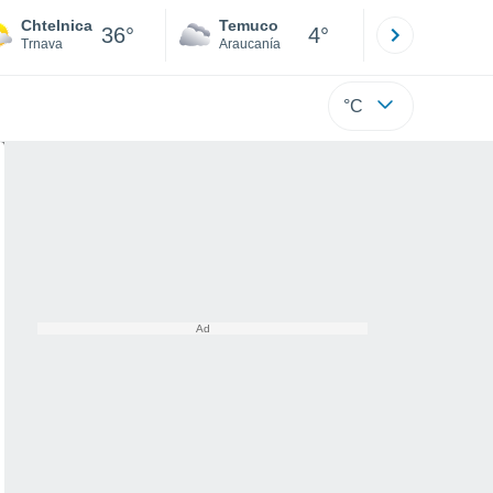
Chtelnica
Temuco
Osorno
36°
4°
Trnava
Araucanía
Los Lagos
°C