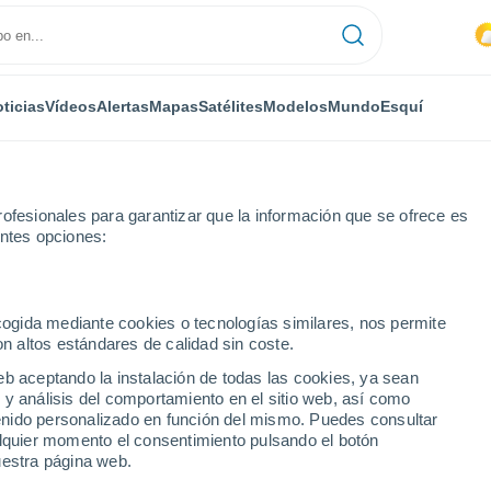
ticias
Vídeos
Alertas
Mapas
Satélites
Modelos
Mundo
Esquí
ofesionales para garantizar que la información que se ofrece es
entes opciones:
ecogida mediante cookies o tecnologías similares, nos permite
on altos estándares de calidad sin coste.
eb aceptando la instalación de todas las cookies, ya sean
 y análisis del comportamiento en el sitio web, así como
...
ntenido personalizado en función del mismo. Puedes consultar
alquier momento el consentimiento pulsando el botón
Por hora
uestra página web.
Intervalos nubosos en las
próximas horas