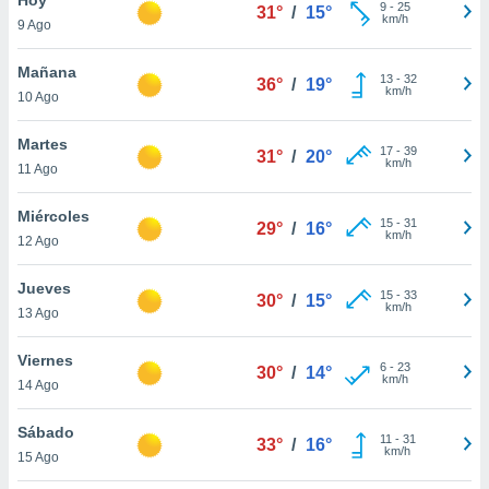
9
-
25
31°
/
15°
km/h
9 Ago
do en
 mismo.
sultar más
Mañana
13
-
32
36°
/
19°
 en nuestra
km/h
10 Ago
 Cookies
y
ualquier
Martes
17
-
39
31°
/
20°
km/h
11 Ago
ento
 botón
ación de
Miércoles
15
-
31
29°
/
16°
kies
km/h
12 Ago
 disponible
e nuestra
Jueves
15
-
33
.
30°
/
15°
km/h
13 Ago
IVAMENTE,
Viernes
6
-
23
30°
/
14°
km/h
14 Ago
as
 a cookies
Sábado
11
-
31
33°
/
16°
km/h
 no aceptar
15 Ago
ón de