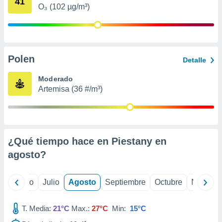
41
 seleccionar
O₃ (102 µg/m³)
o.
calización
precisa e
ión mediante
Polen
Detalle
, publicidad
Moderado
dos,
Artemisa (36 #/m³)
 publicidad
,
ón de
 desarrollo
s.
¿Qué tiempo hace en Piestany en
tros 1199
agosto
?
ios
yo
Junio
Julio
Agosto
Septiembre
Octubre
Noviemb
T. Media:
21°C
Max.:
27°C
Min:
15°C