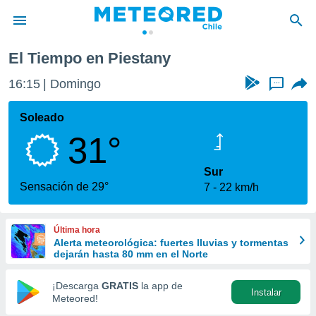
El Tiempo en Piestany
privacidad
16:15
Domingo
...
o de
eteored.cl)
borado por
Soleado
es para
31°
ue la
 que se
e calidad.
Sur
eder a este
Sensación de 29°
7
22 km/h
ediante las
opciones:
Última hora
ookies y
Alerta meteorológica: fuertes lluvias y tormentas
e forma
dejarán hasta 80 mm en el Norte
d digital
¡Descarga
GRATIS
la app de
Instalar
ada, basada
Meteored!
mación