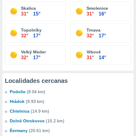
Skalica
Smolenice
31°
15°
31°
16°
Topolníky
Trnava
32°
17°
32°
17°
Velký Meder
Vrbové
32°
17°
31°
14°
Localidades cercanas
Podolie
(8.04 km)
Hrádok
(9.93 km)
Chtelnica
(14.9 km)
Dolné Otrokovce
(15.2 km)
Èermany
(20.61 km)