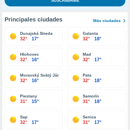
Principales ciudades
Más ciudades
Dunajská Streda
Galanta
32°
17°
32°
18°
Hlohovec
Mad
32°
16°
32°
17°
Moravský Svätý Ján
Pata
32°
16°
32°
18°
Piestany
Samorín
31°
15°
31°
18°
Sap
Senica
32°
17°
31°
17°