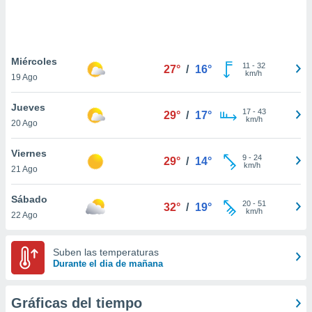
 botón
.
nto,
Miércoles
11
-
32
27°
/
16°
km/h
19 Ago
cios
kies,
Jueves
ores únicos
17
-
43
29°
/
17°
km/h
20 Ago
as similares
nar,
rocesar
Viernes
9
-
24
29°
/
14°
onales como
km/h
21 Ago
 este sitio
recciones IP
Sábado
ficadores de
20
-
51
32°
/
19°
km/h
22 Ago
 posible
s
 traten tus
Suben las temperaturas
nales en
Durante el dia de mañana
 interés
go a lo que
nerte. Para
Gráficas del tiempo
retirar su