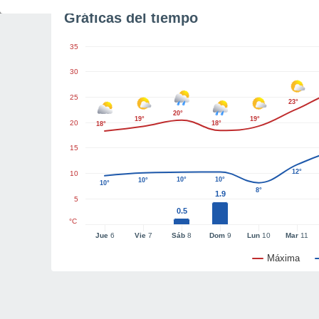
Gráficas del tiempo
35
30
25
23°
20°
19°
19°
20
18°
18°
15
12°
10
10°
10°
10°
10°
8°
1.9
5
0.5
°C
Jue
6
Vie
7
Sáb
8
Dom
9
Lun
10
Mar
11
Máxima