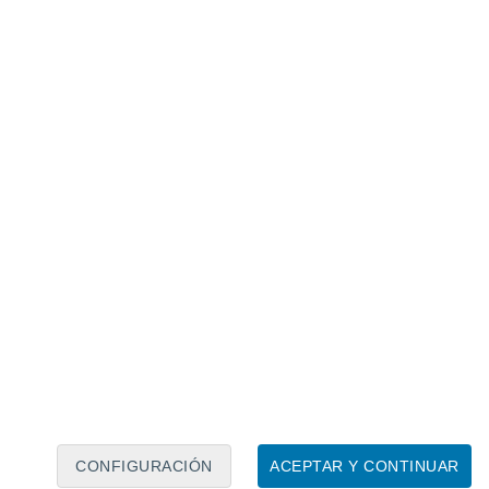
Calendario lunar
Lun
Mar
Mié
Jue
Vie
Sáb
Dom
6
7
8
9
10
11
12
13
14
15
16
17
18
19
CONFIGURACIÓN
ACEPTAR Y CONTINUAR