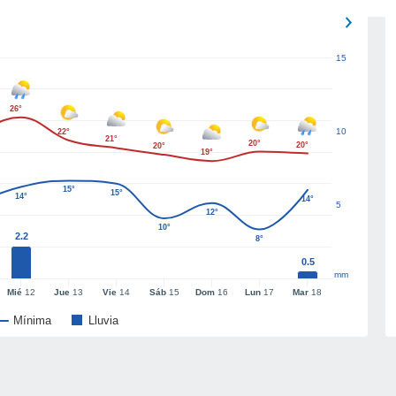
15
26°
10
22°
21°
20°
20°
20°
19°
15°
15°
14°
14°
5
12°
10°
2.2
8°
0.5
mm
Mié
12
Jue
13
Vie
14
Sáb
15
Dom
16
Lun
17
Mar
18
Mínima
Lluvia