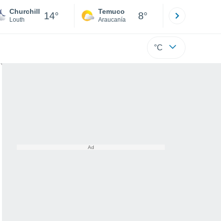
Churchill
Temuco
Osorno
14°
8°
Louth
Araucanía
Los Lagos
°C