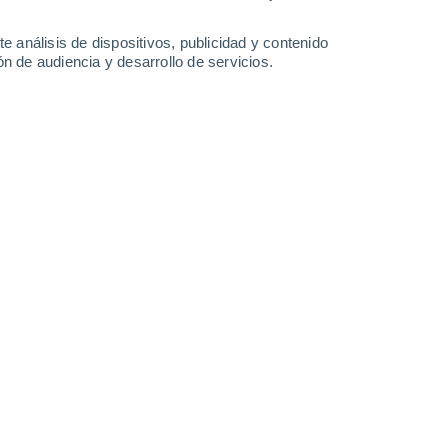
1.9 mm
2.2 mm
18°
/
10°
19°
/
8°
23°
/
12°
26°
/
14°
e análisis de dispositivos, publicidad y contenido
n de audiencia y desarrollo de servicios.
-
44
km/h
10
-
21
km/h
17
-
35
km/h
16
-
33
km/h
agosto
nuboso
Oeste
2 Bajo
°
15
-
28 km/h
FPS:
no
nuboso
Oeste
1 Bajo
°
16
-
30 km/h
FPS:
no
nuboso
Oeste
0 Bajo
°
15
-
29 km/h
FPS:
no
nuboso
Oeste
0 Bajo
°
13
-
25 km/h
FPS:
no