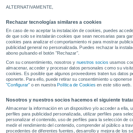
15°
ALTERNATIVAMENTE,
Rechazar tecnologías similares a cookies
Menguant
En caso de no aceptar la instalación de cookies, puedes accede
Iluminada
Sensación de 15°
de que solo se instalarán cookies que sean necesarias para garan
cookies para analizar el comportamiento ni para mostrar publici
publicidad general no personalizada. Puedes rechazar la instala
abono pulsando el botón "Rechazar".
Última hora
La nieve sorprenderá al valle de Chile centro-
Con su consentimiento, nosotros y
nuestros socios
usamos cooki
este fin de semana
almacenar, acceder y procesar datos personales como su visita e
cookies. Es posible que algunos proveedores traten tus datos pe
Tiempo 1 - 7 días
Actualidad
Mapa de lluvia
Satél
oponerte. Para ello, puede retirar su consentimiento u oponerse
"Configurar"
o en nuestra
Política de Cookies
en este sitio web.
Nosotros y nuestros socios hacemos el siguiente trata
Mañana
Sábado
D
Hoy
Almacenar la información en un dispositivo y/o acceder a ella, 
7 Ago
8 Ago
6 Ago
perfiles para publicidad personalizada, utilizar perfiles para sele
personalizar el contenido, uso de perfiles para la selección de c
medir el rendimiento del contenido, comprender al público a tra
procedentes de diferentes fuentes, desarrollo y mejora de los se
70%