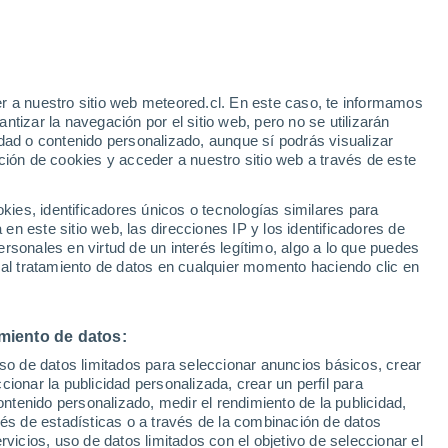
e
r a nuestro sitio web meteored.cl. En este caso, te informamos
:
46%
tizar la navegación por el sitio web, pero no se utilizarán
dad o contenido personalizado, aunque sí podrás visualizar
ción de cookies y acceder a nuestro sitio web a través de este
sur
es, identificadores únicos o tecnologías similares para
n este sitio web, las direcciones IP y los identificadores de
rsonales en virtud de un interés legítimo, algo a lo que puedes
ites
Modelos
 al tratamiento de datos en cualquier momento haciendo clic en
miento de datos:
omingo
Lunes
Martes
Miércoles
uso de datos limitados para seleccionar anuncios básicos, crear
9 Ago
10 Ago
11 Ago
12 Ago
ccionar la publicidad personalizada, crear un perfil para
ontenido personalizado, medir el rendimiento de la publicidad,
vés de estadísticas o a través de la combinación de datos
rvicios, uso de datos limitados con el objetivo de seleccionar el
60%
60%