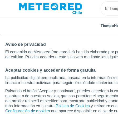
Tiempo
No
Aviso de privacidad
El contenido de Meteored (meteored.cl) ha sido elaborado por pr
de calidad. Puedes acceder a este sitio web mediante las sigui
Aceptar cookies y acceder de forma gratuita
Inicio
Irlanda
Condado de Louth
Churchill
La publicidad digital personalizada, basada en la información r
financiar nuestra actividad para seguir ofreciéndote contenido c
El Tiempo en Churchill
Pulsando el botón "Aceptar y continuar", puedes acceder a la w
nuestras o de nuestros socios, que nos permiten el seguimiento
22:18
Jueves
desarrollar un perfil específico para mostrarte publicidad y co
más información en nuestra
Política de Cookies
y retirar en cu
Configuración de cookies
que aparece disponible en el pie de n
Cubierto