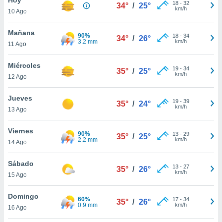
18
-
32
34°
/
25°
km/h
10 Ago
do en
 mismo.
sultar más
Mañana
90%
18
-
34
34°
/
26°
 en nuestra
3.2 mm
km/h
11 Ago
 Cookies
y
ualquier
Miércoles
19
-
34
35°
/
25°
km/h
12 Ago
ento
 botón
ación de
Jueves
19
-
39
35°
/
24°
kies
km/h
13 Ago
 disponible
e nuestra
Viernes
90%
13
-
29
.
35°
/
25°
2.2 mm
km/h
14 Ago
IVAMENTE,
Sábado
13
-
27
35°
/
26°
km/h
15 Ago
as
 a cookies
Domingo
60%
17
-
34
35°
/
26°
0.9 mm
km/h
 no aceptar
16 Ago
ón de