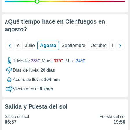
 seleccionar
o.
calización
precisa e
¿Qué tiempo hace en Cienfuegos en
ión mediante
agosto
?
, publicidad
yo
Junio
Julio
Agosto
Septiembre
Octubre
Noviemb
dos,
 publicidad
,
T. Media:
28°C
Max.:
33°C
Min:
24°C
ón de
Días de lluvia:
20
días
 desarrollo
s.
Acum. de lluvia:
104 mm
tros 1199
Viento medio:
9 km/h
ios
Salida y Puesta del sol
Salida del sol
Puesta del sol
06:57
19:56