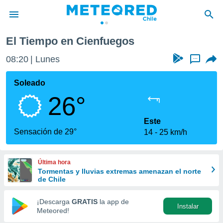
El Tiempo en Cienfuegos
privacidad
08:20
Lunes
...
o de
eteored.cl)
borado por
Soleado
es para
26°
ue la
 que se
e calidad.
Este
eder a este
Sensación de 29°
14
25 km/h
ediante las
opciones:
Última hora
ookies y
Tormentas y lluvias extremas amenazan el norte
e forma
de Chile
d digital
¡Descarga
GRATIS
la app de
Instalar
ada, basada
Meteored!
mación