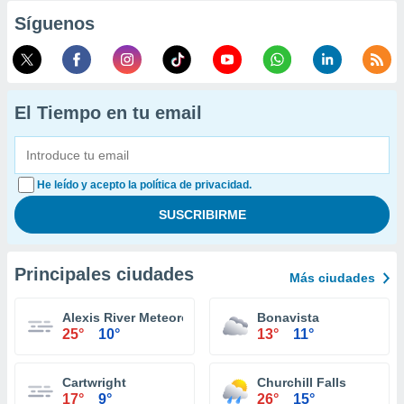
Síguenos
El Tiempo en tu email
He leído y acepto la política de privacidad.
Principales ciudades
Más ciudades
Alexis River Meteorological Aeronautical Presentation
Bonavista
25°
10°
13°
11°
Cartwright
Churchill Falls
17°
9°
26°
15°