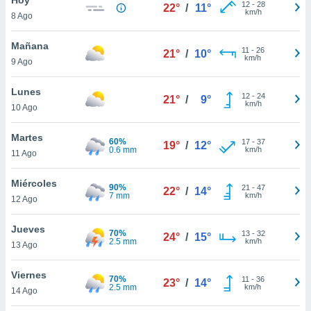
12
-
28
22°
/
11°
km/h
8 Ago
do en
 mismo.
sultar más
Mañana
11
-
26
21°
/
10°
 en nuestra
km/h
9 Ago
 Cookies
y
ualquier
Lunes
12
-
24
21°
/
9°
km/h
10 Ago
ento
 botón
ación de
Martes
60%
17
-
37
19°
/
12°
kies
0.6 mm
km/h
11 Ago
 disponible
e nuestra
Miércoles
90%
21
-
47
.
22°
/
14°
7 mm
km/h
12 Ago
IVAMENTE,
Jueves
70%
13
-
32
24°
/
15°
2.5 mm
km/h
13 Ago
as
 a cookies
Viernes
70%
11
-
36
23°
/
14°
2.5 mm
km/h
 no aceptar
14 Ago
ón de