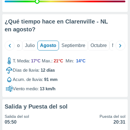
 seleccionar
o.
calización
precisa e
¿Qué tiempo hace en Clarenville - NL
ión mediante
en
agosto
?
, publicidad
yo
Junio
Julio
Agosto
Septiembre
Octubre
Noviemb
dos,
 publicidad
,
T. Media:
17°C
Max.:
21°C
Min:
14°C
ón de
Días de lluvia:
12
días
 desarrollo
s.
Acum. de lluvia:
91 mm
tros 1199
Viento medio:
13 km/h
ios
Salida y Puesta del sol
Salida del sol
Puesta del sol
05:50
20:31