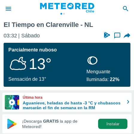
El Tiempo en Clarenville - NL
privacidad
03:32
Sábado
...
o de
eteored.cl)
borado por
Parcialmente nuboso
es para
13°
ue la
 que se
e calidad.
Menguante
eder a este
Sensación de 13°
Iluminada:
22%
ediante las
opciones:
Última hora
ookies y
Aguanieve, heladas de hasta -3 °C y chubascos
e forma
marcarán el fin de semana en la RM
d digital
¡Descarga
GRATIS
la app de
Instalar
ada, basada
Meteored!
mación