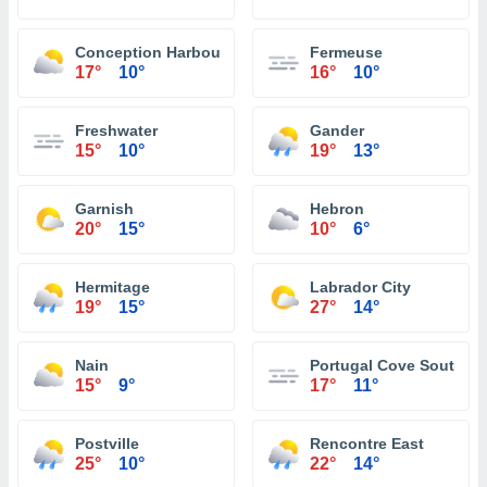
Conception Harbour
Fermeuse
17°
10°
16°
10°
Freshwater
Gander
15°
10°
19°
13°
Garnish
Hebron
20°
15°
10°
6°
Hermitage
Labrador City
19°
15°
27°
14°
Nain
Portugal Cove South
15°
9°
17°
11°
Postville
Rencontre East
25°
10°
22°
14°