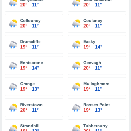
20°
11°
20°
11°
Collooney
Coolaney
20°
11°
20°
11°
Drumcliffe
Easky
19°
11°
19°
14°
Enniscrone
Geevagh
19°
14°
20°
11°
Grange
Mullaghmore
19°
13°
19°
11°
Riverstown
Rosses Point
20°
11°
19°
13°
Strandhill
Tubbercurry