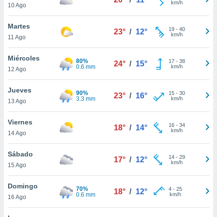
km/h
10 Ago
do en
 mismo.
Martes
19
-
40
sultar más
23°
/
12°
km/h
11 Ago
 en nuestra
 Cookies
y
Miércoles
ualquier
80%
17
-
38
24°
/
15°
0.6 mm
km/h
12 Ago
ento
 botón
Jueves
90%
15
-
30
23°
/
16°
ación de
3.3 mm
km/h
13 Ago
kies
 disponible
Viernes
e nuestra
16
-
34
18°
/
14°
km/h
.
14 Ago
IVAMENTE,
Sábado
14
-
29
17°
/
12°
km/h
15 Ago
as
Domingo
 a cookies
70%
4
-
25
18°
/
12°
0.6 mm
km/h
16 Ago
 no aceptar
ón de