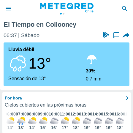
El Tiempo en Collooney
privacidad
06:37
Sábado
...
o de
eteored.cl)
borado por
Lluvia débil
es para
13°
ue la
 que se
e calidad.
30%
eder a este
Sensación de 13°
0.7 mm
ediante las
opciones:
Por hora
ookies y
e forma
Cielos cubiertos en las próximas horas
:00
06:00
07:00
08:00
09:00
10:00
11:00
12:00
13:00
14:00
15:00
16:00
17:
d digital
ada, basada
4°
14°
13°
14°
15°
16°
17°
18°
19°
19°
19°
18°
18
mación