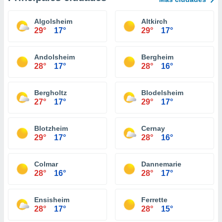
Algolsheim
Altkirch
29°
17°
29°
17°
Andolsheim
Bergheim
28°
17°
28°
16°
Bergholtz
Blodelsheim
27°
17°
29°
17°
Blotzheim
Cernay
29°
17°
28°
16°
Colmar
Dannemarie
28°
16°
28°
17°
Ensisheim
Ferrette
28°
17°
28°
15°