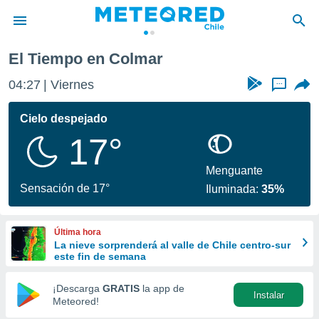
El Tiempo en Colmar
privacidad
04:27
Viernes
...
o de
eteored.cl)
borado por
Cielo despejado
es para
17°
ue la
 que se
e calidad.
Menguante
eder a este
Sensación de 17°
Iluminada:
35%
ediante las
opciones:
Última hora
ookies y
La nieve sorprenderá al valle de Chile centro-sur
e forma
este fin de semana
d digital
¡Descarga
GRATIS
la app de
Instalar
ada, basada
Meteored!
mación