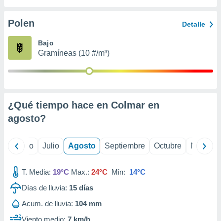
 seleccionar
o.
Polen
Detalle
calización
precisa e
Bajo
ión mediante
Gramíneas (10 #/m³)
, publicidad
dos,
 publicidad
,
¿Qué tiempo hace en Colmar en
ón de
agosto
?
 desarrollo
s.
tros 1199
yo
Junio
Julio
Agosto
Septiembre
Octubre
Noviemb
ios
T. Media:
19°C
Max.:
24°C
Min:
14°C
Días de lluvia:
15
días
Acum. de lluvia:
104 mm
Viento medio:
7 km/h