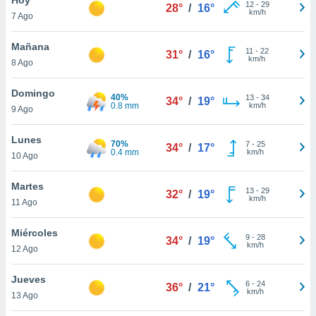
12
-
29
28°
/
16°
km/h
7 Ago
do en
 mismo.
sultar más
Mañana
11
-
22
31°
/
16°
 en nuestra
km/h
8 Ago
 Cookies
y
ualquier
Domingo
40%
13
-
34
34°
/
19°
0.8 mm
km/h
9 Ago
ento
 botón
ación de
Lunes
70%
7
-
25
34°
/
17°
kies
0.4 mm
km/h
10 Ago
 disponible
e nuestra
Martes
13
-
29
.
32°
/
19°
km/h
11 Ago
IVAMENTE,
Miércoles
9
-
28
34°
/
19°
km/h
12 Ago
as
 a cookies
Jueves
6
-
24
36°
/
21°
km/h
 no aceptar
13 Ago
ón de