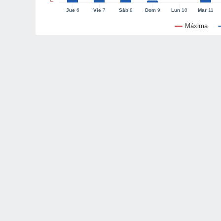
°C
Jue
6
Vie
7
Sáb
8
Dom
9
Lun
10
Mar
11
Máxima