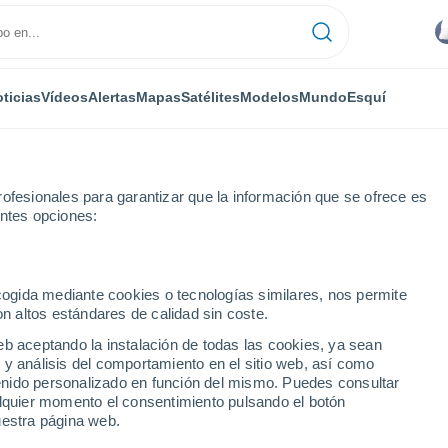
ticias
Vídeos
Alertas
Mapas
Satélites
Modelos
Mundo
Esquí
ofesionales para garantizar que la información que se ofrece es
entes opciones:
 Mobile Home Park
ecogida mediante cookies o tecnologías similares, nos permite
on altos estándares de calidad sin coste.
obile Home Park - FL
eb aceptando la instalación de todas las cookies, ya sean
 y análisis del comportamiento en el sitio web, así como
...
ntenido personalizado en función del mismo. Puedes consultar
alquier momento el consentimiento pulsando el botón
Por hora
uestra página web.
Lluvias débiles en las próximas
horas