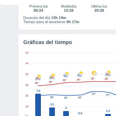
Primera luz
Mediodía
Última luz
06:24
13:26
20:28
Duración del día
13h 14m
Tiempo para el amanecer
6h 17m
Gráficas del tiempo
45
40
35
32°
32°
31°
31°
30°
30°
30
7.3
27°
27°
25
25°
25°
25°
25°
3.1
20
2
1.1
0.4