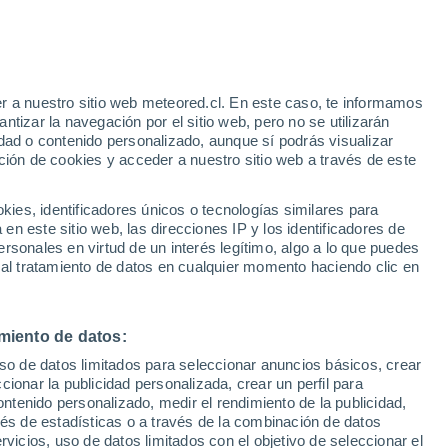
Aviso de nivel amarillo
Alerta moderada por fenómenos
costeros en Colony Mobile Home
Park hoy
e
r a nuestro sitio web meteored.cl. En este caso, te informamos
:
44%
tizar la navegación por el sitio web, pero no se utilizarán
dad o contenido personalizado, aunque sí podrás visualizar
ción de cookies y acceder a nuestro sitio web a través de este
es, identificadores únicos o tecnologías similares para
na
n este sitio web, las direcciones IP y los identificadores de
rsonales en virtud de un interés legítimo, algo a lo que puedes
ites
Modelos
 al tratamiento de datos en cualquier momento haciendo clic en
miento de datos:
omingo
Lunes
Martes
Miércoles
uso de datos limitados para seleccionar anuncios básicos, crear
9 Ago
10 Ago
11 Ago
12 Ago
ccionar la publicidad personalizada, crear un perfil para
ontenido personalizado, medir el rendimiento de la publicidad,
vés de estadísticas o a través de la combinación de datos
rvicios, uso de datos limitados con el objetivo de seleccionar el
80%
70%
70%