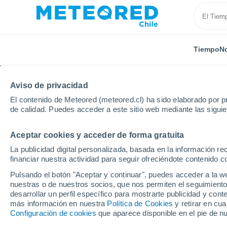
Tiempo
No
Aviso de privacidad
El contenido de Meteored (meteored.cl) ha sido elaborado por pr
de calidad. Puedes acceder a este sitio web mediante las sigui
Aceptar cookies y acceder de forma gratuita
Inicio
Estados Unidos
Estado de Florida
Colony
La publicidad digital personalizada, basada en la información r
financiar nuestra actividad para seguir ofreciéndote contenido c
El Tiempo en Colony M
Pulsando el botón "Aceptar y continuar", puedes acceder a la w
nuestras o de nuestros socios, que nos permiten el seguimiento
00:07
Jueves
desarrollar un perfil específico para mostrarte publicidad y co
más información en nuestra
Política de Cookies
y retirar en cu
Configuración de cookies
que aparece disponible en el pie de n
Nubes y claros