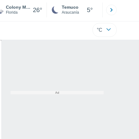
Colony Mobile Home Park
Temuco
Osorno
26°
5°
Florida
Araucanía
Los Lagos
°C