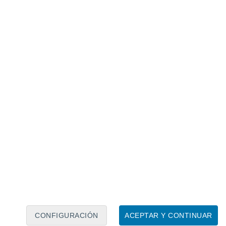
Calendario lunar
Lun
Mar
Mié
Jue
Vie
Sáb
Dom
6
7
8
9
10
11
12
13
14
15
16
CONFIGURACIÓN
ACEPTAR Y CONTINUAR