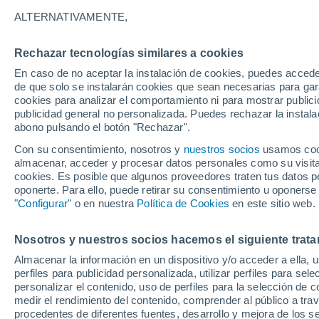
26°
ALTERNATIVAMENTE,
Rechazar tecnologías similares a cookies
Menguant
En caso de no aceptar la instalación de cookies, puedes accede
Iluminada
Sensación de 29°
de que solo se instalarán cookies que sean necesarias para garan
cookies para analizar el comportamiento ni para mostrar publici
publicidad general no personalizada. Puedes rechazar la instala
abono pulsando el botón "Rechazar".
Predicción
ECMWF actualiza su pronóstico para Chile:
Con su consentimiento, nosotros y
nuestros socios
usamos cooki
agosto, septiembre y octubre mantendrían u
almacenar, acceder y procesar datos personales como su visita e
señal favorable para las lluvias
cookies. Es posible que algunos proveedores traten tus datos pe
Tiempo 1 - 7 días
Actualidad
Mapa de lluvia
Satél
oponerte. Para ello, puede retirar su consentimiento u oponerse
"Configurar"
o en nuestra
Política de Cookies
en este sitio web.
Nosotros y nuestros socios hacemos el siguiente trata
Mañana
Sábado
D
Hoy
Almacenar la información en un dispositivo y/o acceder a ella, 
7 Ago
8 Ago
6 Ago
perfiles para publicidad personalizada, utilizar perfiles para sele
personalizar el contenido, uso de perfiles para la selección de c
medir el rendimiento del contenido, comprender al público a tra
procedentes de diferentes fuentes, desarrollo y mejora de los se
80%
60%
90%