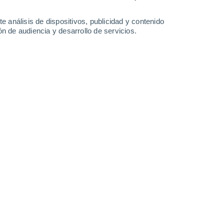
0.4 mm
1.1 mm
0.5 mm
31°
/
25°
32°
/
27°
32°
/
27°
32°
/
25°
e análisis de dispositivos, publicidad y contenido
n de audiencia y desarrollo de servicios.
-
30
km/h
12
-
29
km/h
13
-
32
km/h
11
-
31
km/h
Park - FL hoy
, 6 de agosto
Este
0 Bajo
10
-
17 km/h
FPS:
no
boso
Este
0 Bajo
8
-
18 km/h
FPS:
no
boso
Este
0 Bajo
10
-
18 km/h
FPS:
no
Este
0 Bajo
10
-
19 km/h
FPS:
no