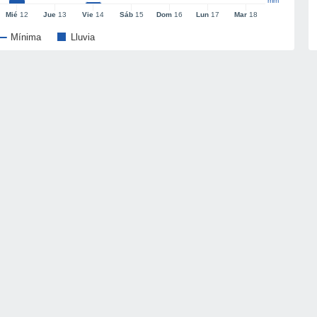
mm
Mié
12
Jue
13
Vie
14
Sáb
15
Dom
16
Lun
17
Mar
18
Mínima
Lluvia