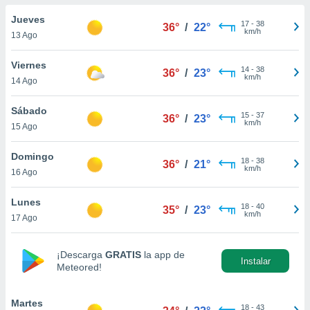
do en
Jueves
17
-
38
36°
/
22°
 mismo.
km/h
13 Ago
sultar más
 en nuestra
Viernes
14
-
38
 Cookies
y
36°
/
23°
km/h
14 Ago
ualquier
ento
Sábado
15
-
37
36°
/
23°
 botón
km/h
15 Ago
ación de
kies
Domingo
18
-
38
 disponible
36°
/
21°
km/h
16 Ago
e nuestra
.
Lunes
18
-
40
35°
/
23°
km/h
IVAMENTE,
17 Ago
¡Descarga
GRATIS
la app de
as
Instalar
Meteored!
 a cookies
 no aceptar
ón de
Martes
18
-
43