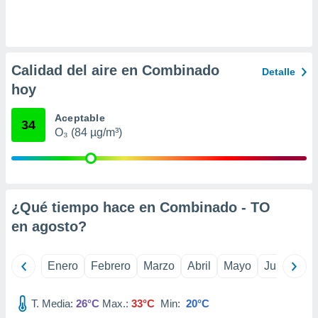
ento u
 de datos
er momento
ic en
Calidad del aire en Combinado
Detalle
o en
hoy
 Cookies
en
Aceptable
eb.
34
O₃ (84 µg/m³)
y
socios
el
to de
¿Qué tiempo hace en Combinado - TO
en
agosto
?
la
 en un
 y/o acceder
Enero
Febrero
Marzo
Abril
Mayo
Junio
Ju
 de datos
ara
 anuncios
T. Media:
26°C
Max.:
33°C
Min:
20°C
ar perfiles