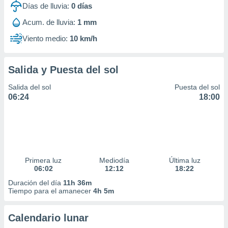
Días de lluvia:
0
días
idad
a, utilizar
Acum. de lluvia:
1 mm
a
 la
Viento medio:
10 km/h
da, crear un
personalizar
Salida y Puesta del sol
o, uso de
a la
Salida del sol
Puesta del sol
e contenido
06:24
18:00
do, medir el
 de la
medir el
 del
 comprender
 través de
Primera luz
Mediodía
Última luz
s o a través
06:02
12:12
18:22
nación de
edentes de
Duración del día
11h 36m
fuentes,
Tiempo para el amanecer
4h 5m
y mejora de
os, uso de
Calendario lunar
ados con el