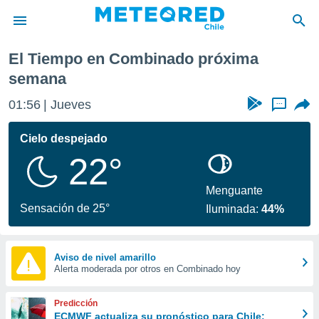
semana
El Tiempo en Combinado próxima
privacidad
semana
o de
eteored.cl)
01:56
Jueves
...
borado por
es para
Cielo despejado
ue la
 que se
22°
e calidad.
eder a este
Menguante
ediante las
Sensación de 25°
opciones:
Iluminada:
44%
ookies y
e forma
Aviso de nivel amarillo
Alerta moderada por otros en Combinado hoy
d digital
ada, basada
Predicción
mación
ECMWF actualiza su pronóstico para Chile: