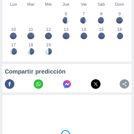
 seleccionar
Lun
Mar
Mié
Jue
Vie
Sáb
Dom
o.
6
7
8
9
calización
precisa e
ión mediante
10
11
12
13
14
15
16
, publicidad
17
18
19
dos,
 publicidad
,
ón de
Compartir predicción
 desarrollo
s.
tros 1199
ios