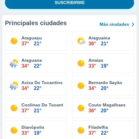
Principales ciudades
Más ciudades
Araguaçu
Araguaina
37°
21°
36°
21°
Araguana
Arraias
34°
22°
33°
19°
Axixa Do Tocantins
Bernardo Sayão
34°
22°
34°
20°
Coolinas Do Tocantins
Couto Magalhaes
37°
21°
36°
20°
Dianópolis
Filadelfia
33°
19°
37°
22°