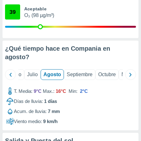
 seleccionar
o.
Aceptable
39
O₃ (98 µg/m³)
calización
precisa e
ión mediante
, publicidad
¿Qué tiempo hace en Compania en
dos,
agosto
?
 publicidad
,
ón de
yo
Junio
Julio
Agosto
Septiembre
Octubre
Noviemb
 desarrollo
s.
T. Media:
9°C
Max.:
16°C
Min:
2°C
tros 1199
ios
Días de lluvia:
1
días
Acum. de lluvia:
7 mm
Viento medio:
9 km/h
Salida y Puesta del sol