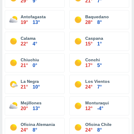
29°
9°
21°
7°
Antofagasta
Baquedano
19°
13°
28°
8°
Calama
Caspana
22°
4°
15°
1°
Chiuchiu
Conchi
21°
0°
17°
5°
La Negra
Los Vientos
21°
10°
24°
7°
Mejillones
Monturaqui
20°
13°
12°
-4°
Oficina Alemania
Oficina Chile
24°
8°
24°
8°