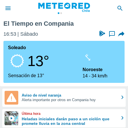
El Tiempo en Compania
privacidad
16:53
Sábado
...
o de
eteored.cl)
borado por
Soleado
es para
13°
ue la
 que se
e calidad.
Noroeste
eder a este
Sensación de 13°
14
34 km/h
ediante las
opciones:
ookies y
Aviso de nivel naranja
Alerta importante por otros en Compania hoy
e forma
d digital
Última hora
ada, basada
Heladas iniciales darán paso a un ciclón que
promete lluvia en la zona central
mación