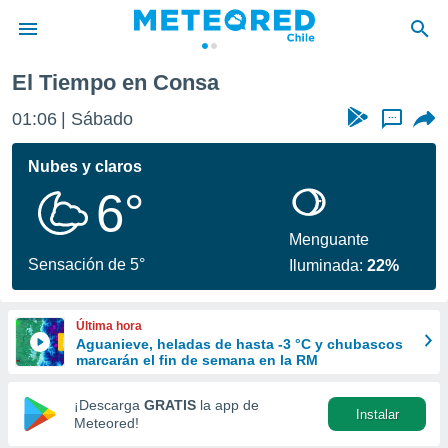
El Tiempo en Consa
privacidad
01:06
Sábado
...
o de
eteored.cl)
borado por
Nubes y claros
es para
6°
ue la
 que se
e calidad.
Menguante
eder a este
Sensación de 5°
Iluminada:
22%
ediante las
opciones:
Última hora
ookies y
Aguanieve, heladas de hasta -3 °C y chubascos
e forma
marcarán el fin de semana en la RM
d digital
¡Descarga
GRATIS
la app de
Instalar
ada, basada
Meteored!
mación