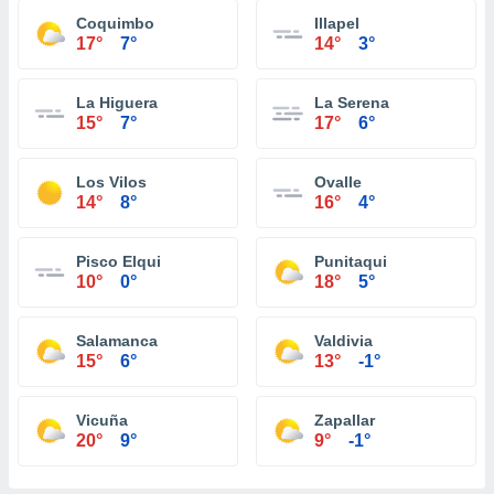
Coquimbo
Illapel
17°
7°
14°
3°
La Higuera
La Serena
15°
7°
17°
6°
Los Vilos
Ovalle
14°
8°
16°
4°
Pisco Elqui
Punitaqui
10°
0°
18°
5°
Salamanca
Valdivia
15°
6°
13°
-1°
Vicuña
Zapallar
20°
9°
9°
-1°