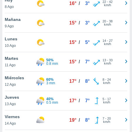
22
-
42
16°
/
3°
km/h
8 Ago
do en
 mismo.
sultar más
Mañana
20
-
38
15°
/
3°
 en nuestra
km/h
9 Ago
 Cookies
y
ualquier
Lunes
14
-
27
15°
/
5°
km/h
10 Ago
ento
 botón
ación de
Martes
50%
13
-
33
15°
/
7°
kies
0.8 mm
km/h
11 Ago
 disponible
e nuestra
Miércoles
60%
8
-
24
.
17°
/
8°
3 mm
km/h
12 Ago
IVAMENTE,
Jueves
40%
5
-
17
17°
/
7°
0.5 mm
km/h
13 Ago
as
 a cookies
Viernes
7
-
20
19°
/
8°
km/h
 no aceptar
14 Ago
ón de