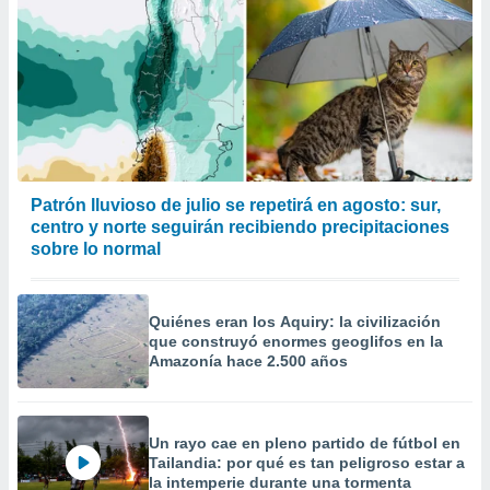
Patrón lluvioso de julio se repetirá en agosto: sur,
centro y norte seguirán recibiendo precipitaciones
sobre lo normal
Quiénes eran los Aquiry: la civilización
que construyó enormes geoglifos en la
Amazonía hace 2.500 años
Un rayo cae en pleno partido de fútbol en
Tailandia: por qué es tan peligroso estar a
la intemperie durante una tormenta