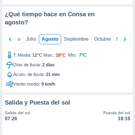
 seleccionar
o.
¿Qué tiempo hace en Consa en
calización
precisa e
agosto
?
ión mediante
, publicidad
yo
Junio
Julio
Agosto
Septiembre
Octubre
Noviemb
dos,
T. Media:
12°C
Max.:
18°C
Min:
7°C
 publicidad
,
Días de lluvia:
2
días
ón de
 desarrollo
Acum. de lluvia:
21 mm
s.
Viento medio:
9 km/h
tros 1199
ios
Salida y Puesta del sol
Salida del sol
Puesta del sol
07:26
18:16