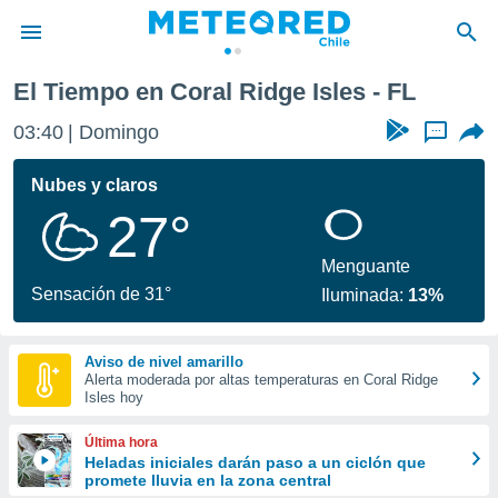
El Tiempo en Coral Ridge Isles - FL
privacidad
03:40
Domingo
...
o de
eteored.cl)
borado por
Nubes y claros
es para
27°
ue la
 que se
e calidad.
Menguante
eder a este
Sensación de 31°
Iluminada:
13%
ediante las
opciones:
Aviso de nivel amarillo
ookies y
Alerta moderada por altas temperaturas en Coral Ridge
e forma
Isles hoy
d digital
Última hora
ada, basada
Heladas iniciales darán paso a un ciclón que
promete lluvia en la zona central
mación