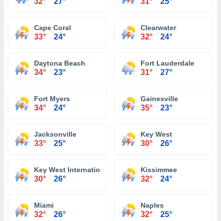
32°
27°
31°
25°
Cape Coral
Clearwater
33°
24°
32°
24°
Daytona Beach
Fort Lauderdale
34°
23°
31°
27°
Fort Myers
Gainesville
34°
24°
35°
23°
Jacksonville
Key West
33°
25°
30°
26°
Key West International Airport
Kissimmee
30°
26°
32°
24°
Miami
Naples
32°
26°
32°
25°