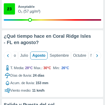
 seleccionar
o.
Aceptable
23
O₃ (57 µg/m³)
calización
precisa e
ión mediante
, publicidad
¿Qué tiempo hace en Coral Ridge Isles
dos,
- FL en
agosto
?
 publicidad
,
ón de
yo
Junio
Julio
Agosto
Septiembre
Octubre
Noviemb
 desarrollo
s.
T. Media:
28°C
Max.:
30°C
Min:
26°C
tros 1199
ios
Días de lluvia:
24
días
Acum. de lluvia:
153 mm
Viento medio:
11 km/h
Salida y Puesta del sol