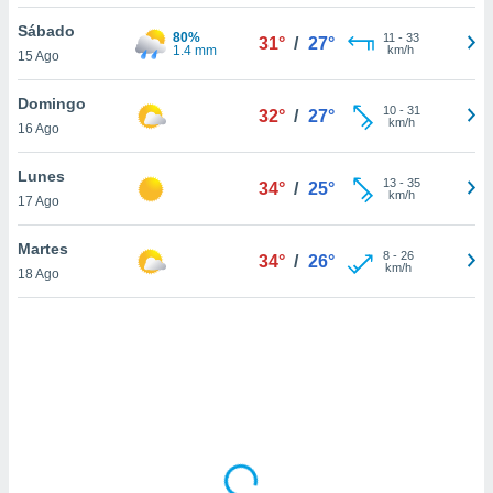
uedes
uestro sitio
Sábado
80%
11
-
33
31°
/
27°
ed.cl. En
1.4 mm
km/h
15 Ago
te
 de que
Domingo
talarán
10
-
31
32°
/
27°
km/h
16 Ago
e sean
para
a
Lunes
13
-
35
34°
/
25°
por el sitio
km/h
17 Ago
o se
cookies para
Martes
8
-
26
34°
/
26°
km/h
18 Ago
nto ni para
licidad o
ado, aunque
sualizar
general no
ada. Puedes
 instalación
y acceder a
io web a
ste abono