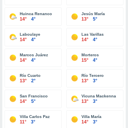
Huinca Renanco
Jesús María
14°
4°
13°
5°
Laboulaye
Las Varillas
14°
4°
14°
4°
Marcos Juárez
Morteros
14°
4°
15°
4°
Río Cuarto
Río Tercero
13°
2°
13°
3°
San Francisco
Vicuna Mackenna
14°
5°
13°
3°
Villa Carlos Paz
Villa María
11°
3°
14°
3°