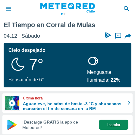
El Tiempo en Corral de Mulas
privacidad
04:12
Sábado
...
o de
eteored.cl)
borado por
Cielo despejado
es para
7°
ue la
 que se
e calidad.
Menguante
eder a este
Sensación de 6°
Iluminada:
22%
ediante las
opciones:
Última hora
ookies y
Aguanieve, heladas de hasta -3 °C y chubascos
e forma
marcarán el fin de semana en la RM
d digital
¡Descarga
GRATIS
la app de
Instalar
ada, basada
Meteored!
mación