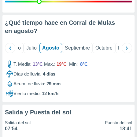
 seleccionar
o.
calización
precisa e
¿Qué tiempo hace en Corral de Mulas
ión mediante
en
agosto
?
, publicidad
yo
Junio
Julio
Agosto
Septiembre
Octubre
Noviemb
dos,
 publicidad
,
T. Media:
13°C
Max.:
19°C
Min:
8°C
ón de
Días de lluvia:
4
días
 desarrollo
s.
Acum. de lluvia:
29 mm
tros 1199
Viento medio:
12 km/h
ios
Salida y Puesta del sol
Salida del sol
Puesta del sol
07:54
18:41