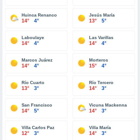
Huinca Renanco
Jesús María
14°
4°
13°
5°
Laboulaye
Las Varillas
14°
4°
14°
4°
Marcos Juárez
Morteros
14°
4°
15°
4°
Río Cuarto
Río Tercero
13°
3°
14°
3°
San Francisco
Vicuna Mackenna
14°
5°
14°
3°
Villa Carlos Paz
Villa María
12°
3°
14°
3°