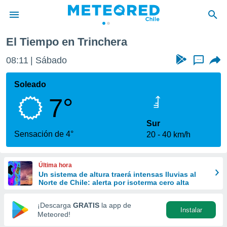
El Tiempo en Trinchera
privacidad
08:11
Sábado
...
o de
eteored.cl)
borado por
Soleado
es para
7°
ue la
 que se
e calidad.
Sur
eder a este
Sensación de 4°
20
40 km/h
ediante las
opciones:
Última hora
ookies y
Un sistema de altura traerá intensas lluvias al
e forma
Norte de Chile: alerta por isoterma cero alta
d digital
¡Descarga
GRATIS
la app de
Instalar
ada, basada
Meteored!
mación