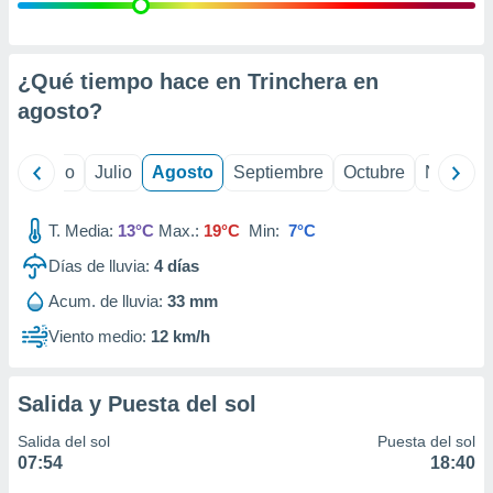
 seleccionar
o.
calización
precisa e
¿Qué tiempo hace en Trinchera en
ión mediante
agosto
?
, publicidad
yo
Junio
Julio
Agosto
Septiembre
Octubre
Noviemb
dos,
 publicidad
,
T. Media:
13°C
Max.:
19°C
Min:
7°C
ón de
Días de lluvia:
4
días
 desarrollo
s.
Acum. de lluvia:
33 mm
tros 1199
Viento medio:
12 km/h
ios
Salida y Puesta del sol
Salida del sol
Puesta del sol
07:54
18:40