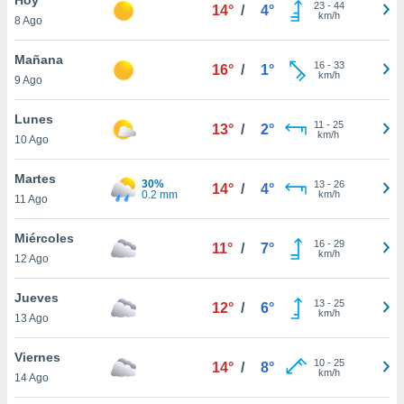
23
-
44
14°
/
4°
km/h
8 Ago
do en
 mismo.
sultar más
Mañana
16
-
33
16°
/
1°
 en nuestra
km/h
9 Ago
 Cookies
y
ualquier
Lunes
11
-
25
13°
/
2°
km/h
10 Ago
ento
 botón
ación de
Martes
30%
13
-
26
14°
/
4°
kies
0.2 mm
km/h
11 Ago
 disponible
e nuestra
Miércoles
16
-
29
.
11°
/
7°
km/h
12 Ago
IVAMENTE,
Jueves
13
-
25
12°
/
6°
km/h
13 Ago
as
 a cookies
Viernes
10
-
25
14°
/
8°
km/h
 no aceptar
14 Ago
ón de