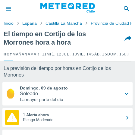
privacidad
o de
Inicio
España
Castilla La Mancha
Provincia de Ciudad Re
eteored.cl)
borado por
El tiempo en Cortijo de los
es para
Morrones hora a hora
ue la
 que se
e calidad.
HOY
MAÑANA
MAR. 11
MIÉ. 12
JUE. 13
VIE. 14
SÁB. 15
DOM. 16
LUN.
eder a este
ediante las
La previsión del tiempo por horas en Cortijo de los
opciones:
Morrones
ookies y
Domingo, 09 de agosto
e forma
Soleado
La mayor parte del día
d digital
ada, basada
mación
1 Alerta ahora
ediante
Riesgo Moderado
ecnologías
nos permite