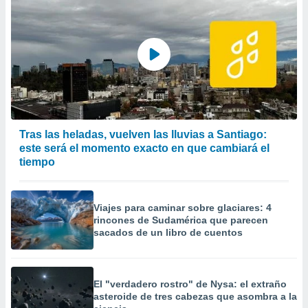
precisa e
ión mediante
, publicidad
dos,
 publicidad
,
ón de
 desarrollo
Tras las heladas, vuelven las lluvias a Santiago:
s.
este será el momento exacto en que cambiará el
tiempo
tros 1199
ios
Viajes para caminar sobre glaciares: 4
rincones de Sudamérica que parecen
sacados de un libro de cuentos
El "verdadero rostro" de Nysa: el extraño
asteroide de tres cabezas que asombra a la