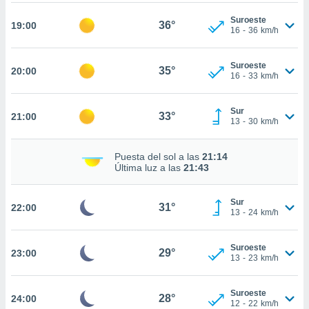
nto,
Suroeste
36°
19:00
16
-
36
km/h
cios
kies,
Suroeste
35°
ores únicos
20:00
16
-
33
km/h
as similares
nar,
rocesar
Sur
33°
21:00
13
-
30
km/h
onales como
 este sitio
recciones IP
Puesta del sol a las
21:14
ficadores de
Última luz a las
21:43
 posible
s
 traten tus
Sur
31°
22:00
13
-
24
km/h
nales en
 interés
go a lo que
Suroeste
29°
23:00
nerte. Para
13
-
23
km/h
retirar su
ento u
Suroeste
28°
24:00
12
-
22
km/h
 de datos