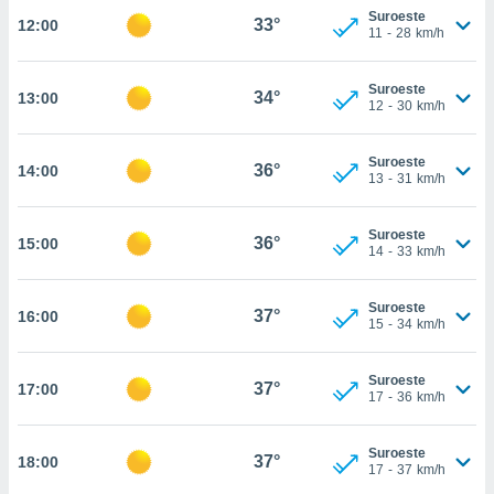
te
Suroeste
33°
12:00
 de que
11
-
28
km/h
talarán
e sean
Suroeste
para
34°
13:00
12
-
30
km/h
a
por el sitio
o se
Suroeste
36°
14:00
cookies para
13
-
31
km/h
nto ni para
Suroeste
licidad o
36°
15:00
14
-
33
km/h
ado, aunque
sualizar
Suroeste
37°
16:00
general no
15
-
34
km/h
ada. Puedes
 instalación
Suroeste
y acceder a
37°
17:00
17
-
36
km/h
io web a
ste abono
 botón
Suroeste
37°
18:00
.
17
-
37
km/h