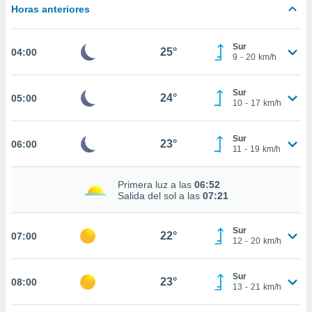
estra
Horas anteriores
ara seguir
e contenido
stándares
Sur
ACEPTAR
25°
04:00
sin coste.
9
-
20
km/h
Y
CONTINUAR
 botón
continuar",
Sur
24°
05:00
10
-
17
km/h
der a la
CONFIGURACIÓN
ndo la
 de todas
Sur
23°
06:00
, ya sean
11
-
19
km/h
de nuestros
 nos
Primera luz a las
06:52
Salida del sol a las
07:21
 y análisis
tamiento en
b, así como
Sur
22°
07:00
un perfil
12
-
20
km/h
para
ublicidad y
Sur
23°
08:00
13
-
21
km/h
do en
 mismo.