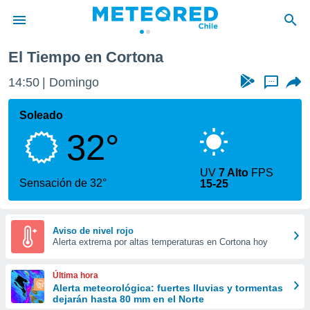
El Tiempo en Cortona
privacidad
14:50
Domingo
...
o de
eteored.cl)
borado por
Soleado
es para
32°
ue la
 que se
e calidad.
UV
7 Alto
FPS
eder a este
Sensación de 32°
15-25
ediante las
opciones:
ookies y
Aviso de nivel rojo
Alerta extrema por altas temperaturas en Cortona hoy
e forma
d digital
Última hora
ada, basada
Alerta meteorológica: fuertes lluvias y tormentas
dejarán hasta 80 mm en el Norte
mación