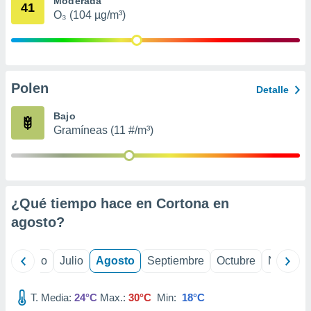
Moderada
 seleccionar
41
o.
O₃ (104 µg/m³)
calización
precisa e
ión mediante
Polen
, publicidad
Detalle
dos,
Bajo
 publicidad
Gramíneas (11 #/m³)
,
ón de
 desarrollo
s.
¿Qué tiempo hace en Cortona en
tros 1199
ios
agosto
?
yo
Junio
Julio
Agosto
Septiembre
Octubre
Noviemb
T. Media:
24°C
Max.:
30°C
Min:
18°C