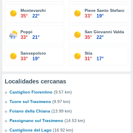
Montevarchi
Pieve Santo Stefano
35°
22°
33°
19°
Poppi
San Giovanni Valdarno
33°
21°
35°
22°
Sansepolcro
Stia
33°
19°
31°
17°
Localidades cercanas
Castiglion Fiorentino
(9.57 km)
Tuoro sul Trasimeno
(9.97 km)
Foiano della Chiana
(13.99 km)
Passignano sul Trasimeno
(14.53 km)
Castiglione del Lago
(16.92 km)