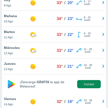
5
-
17
33°
/
20°
km/h
9 Ago
do en
 mismo.
sultar más
Mañana
8
-
22
34°
/
23°
 en nuestra
km/h
10 Ago
 Cookies
y
ualquier
Martes
6
-
19
33°
/
22°
km/h
11 Ago
ento
 botón
ación de
Miércoles
11
-
29
33°
/
22°
kies
km/h
12 Ago
 disponible
e nuestra
Jueves
15
-
35
.
33°
/
21°
km/h
13 Ago
IVAMENTE,
¡Descarga
GRATIS
la app de
Instalar
Meteored!
as
 a cookies
Viernes
 no aceptar
15
-
36
32°
/
19°
km/h
14 Ago
ón de