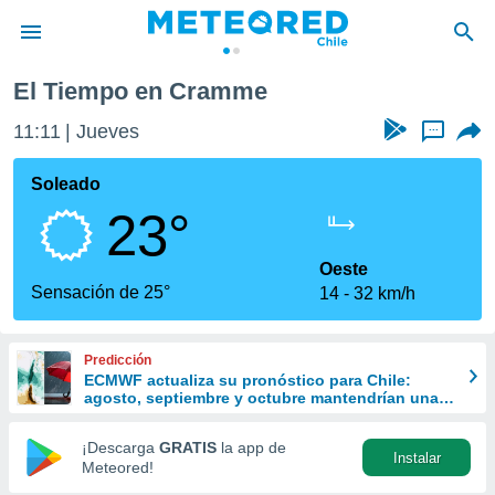
El Tiempo en Cramme
privacidad
11:11
Jueves
...
o de
eteored.cl)
borado por
Soleado
es para
23°
ue la
 que se
e calidad.
Oeste
eder a este
Sensación de 25°
14
32 km/h
ediante las
opciones:
Predicción
ookies y
ECMWF actualiza su pronóstico para Chile:
e forma
agosto, septiembre y octubre mantendrían una
señal favorable para las lluvias
d digital
¡Descarga
GRATIS
la app de
Instalar
ada, basada
Meteored!
mación