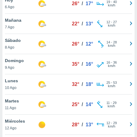
19
-
40
26°
/
17°
km/h
6 Ago
do en
 mismo.
sultar más
Mañana
12
-
27
22°
/
13°
 en nuestra
km/h
7 Ago
 Cookies
y
ualquier
Sábado
14
-
28
26°
/
12°
km/h
8 Ago
ento
 botón
ación de
Domingo
16
-
36
35°
/
16°
kies
km/h
9 Ago
 disponible
e nuestra
Lunes
25
-
53
.
32°
/
18°
km/h
10 Ago
IVAMENTE,
Martes
11
-
29
25°
/
14°
km/h
11 Ago
as
 a cookies
Miércoles
12
-
29
28°
/
13°
km/h
 no aceptar
12 Ago
ón de