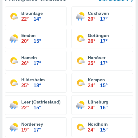
Braunlage
Cuxhaven
22°
14°
20°
17°
Emden
Göttingen
20°
15°
26°
17°
Hameln
Hanóver
26°
17°
25°
17°
Hildesheim
Kempen
25°
18°
24°
15°
Leer (Ostfriesland)
Lüneburg
22°
15°
24°
16°
Norderney
Nordhorn
19°
17°
24°
15°