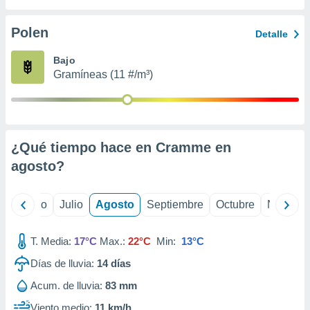
 seleccionar
o.
Polen
Detalle
calización
precisa e
Bajo
ión mediante
Gramíneas (11 #/m³)
, publicidad
dos,
 publicidad
,
¿Qué tiempo hace en Cramme en
ón de
agosto
?
 desarrollo
s.
tros 1199
yo
Junio
Julio
Agosto
Septiembre
Octubre
Noviemb
ios
T. Media:
17°C
Max.:
22°C
Min:
13°C
Días de lluvia:
14
días
Acum. de lluvia:
83 mm
Viento medio:
11 km/h