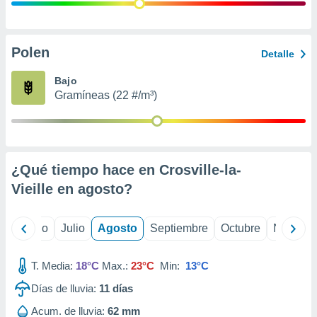
 seleccionar
o.
calización
precisa e
Polen
Detalle
ión mediante
Bajo
, publicidad
Gramíneas (22 #/m³)
dos,
 publicidad
,
ón de
¿Qué tiempo hace en Crosville-la-
 desarrollo
s.
Vieille en
agosto
?
tros 1199
ios
yo
Junio
Julio
Agosto
Septiembre
Octubre
Noviemb
T. Media:
18°C
Max.:
23°C
Min:
13°C
Días de lluvia:
11
días
Acum. de lluvia:
62 mm