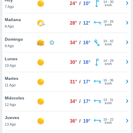
14
-
30
24°
/
10°
km/h
7 Ago
do en
 mismo.
sultar más
Mañana
10
-
26
28°
/
12°
 en nuestra
km/h
8 Ago
 Cookies
y
ualquier
Domingo
19
-
42
34°
/
16°
km/h
9 Ago
ento
 botón
ación de
Lunes
14
-
29
30°
/
16°
kies
km/h
10 Ago
 disponible
e nuestra
Martes
16
-
36
.
31°
/
17°
km/h
11 Ago
IVAMENTE,
Miércoles
13
-
31
34°
/
17°
km/h
12 Ago
as
 a cookies
Jueves
10
-
22
36°
/
19°
km/h
 no aceptar
13 Ago
ón de