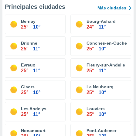
Principales ciudades
Más ciudades
Bernay
Bourg-Achard
25°
10°
24°
11°
Brionne
Conches-en-Ouche
25°
11°
25°
10°
Evreux
Fleury-sur-Andelle
25°
11°
25°
11°
Gisors
Le Neubourg
25°
10°
25°
10°
Les Andelys
Louviers
25°
11°
25°
10°
Nonancourt
Pont-Audemer