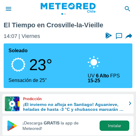
El Tiempo en Crosville-la-Vieille
privacidad
14:07
Viernes
...
o de
eteored.cl)
borado por
Soleado
es para
23°
ue la
 que se
e calidad.
UV
6 Alto
FPS
eder a este
Sensación de 25°
15-25
ediante las
opciones:
Predicción
ookies y
¡El invierno no afloja en Santiago! Aguanieve,
e forma
heladas de hasta -3 °C y chubascos marcarán el
fin de semana en la RM
d digital
¡Descarga
GRATIS
la app de
Instalar
ada, basada
Meteored!
mación