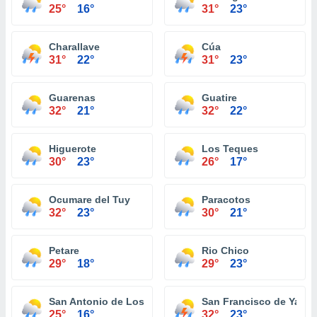
25°
16°
31°
23°
Charallave
Cúa
31°
22°
31°
23°
Guarenas
Guatire
32°
21°
32°
22°
Higuerote
Los Teques
30°
23°
26°
17°
Ocumare del Tuy
Paracotos
32°
23°
30°
21°
Petare
Rio Chico
29°
18°
29°
23°
San Antonio de Los Altos
San Francisco de Yare
25°
16°
32°
23°