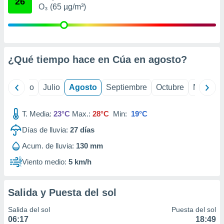
26
 seleccionar
O₃ (65 µg/m³)
o.
calización
precisa e
ión mediante
¿Qué tiempo hace en Cúa en
agosto
?
, publicidad
dos,
yo
Junio
Julio
Agosto
Septiembre
Octubre
Noviemb
 publicidad
,
ón de
T. Media:
23°C
Max.:
28°C
Min:
19°C
 desarrollo
Días de lluvia:
27
días
s.
Acum. de lluvia:
130 mm
tros 1199
ios
Viento medio:
5 km/h
Salida y Puesta del sol
Salida del sol
Puesta del sol
06:17
18:49