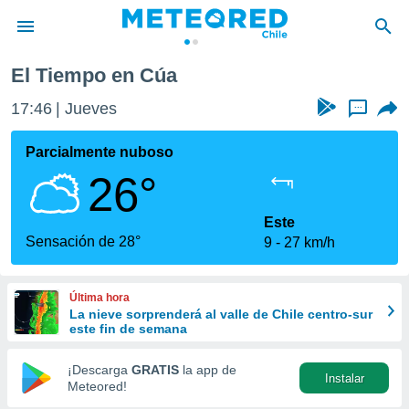
El Tiempo en Cúa
privacidad
17:46
Jueves
...
o de
eteored.cl)
borado por
Parcialmente nuboso
es para
26°
ue la
 que se
e calidad.
Este
eder a este
Sensación de 28°
9
27 km/h
ediante las
opciones:
Última hora
ookies y
La nieve sorprenderá al valle de Chile centro-sur
e forma
este fin de semana
d digital
¡Descarga
GRATIS
la app de
Instalar
ada, basada
Meteored!
mación