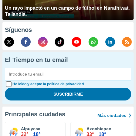
Un rayo impactó en un campo de fútbol en Narathiwat,
Tailandia.
Síguenos
El Tiempo en tu email
He leído y acepto la política de privacidad.
Principales ciudades
Más ciudades
Alpuyeca
Axochiapan
32°
18°
33°
18°