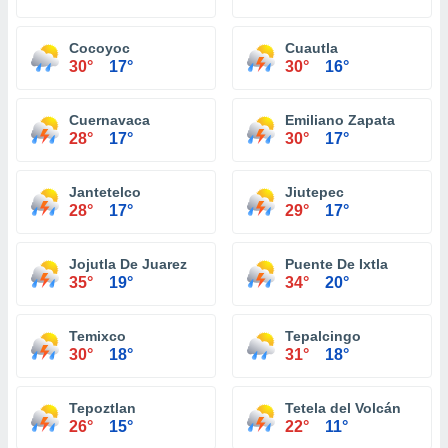
Cocoyoc
Cuautla
30°
17°
30°
16°
Cuernavaca
Emiliano Zapata
28°
17°
30°
17°
Jantetelco
Jiutepec
28°
17°
29°
17°
Jojutla De Juarez
Puente De Ixtla
35°
19°
34°
20°
Temixco
Tepalcingo
30°
18°
31°
18°
Tepoztlan
Tetela del Volcán
26°
15°
22°
11°