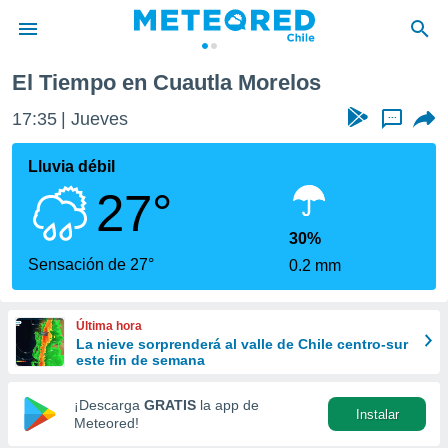
El Tiempo en Cuautla Morelos
privacidad
17:35
Jueves
...
o de
eteored.cl)
borado por
Lluvia débil
es para
27°
ue la
 que se
e calidad.
30%
eder a este
Sensación de 27°
0.2 mm
ediante las
opciones:
Última hora
ookies y
La nieve sorprenderá al valle de Chile centro-sur
e forma
este fin de semana
d digital
¡Descarga
GRATIS
la app de
Instalar
ada, basada
Meteored!
mación