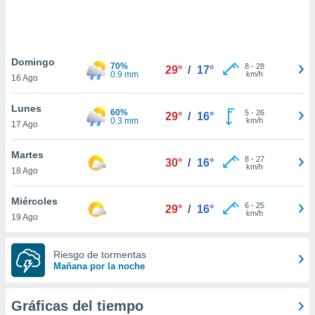
 botón
.
nto,
Domingo
70%
8
-
28
29°
/
17°
0.9 mm
km/h
16 Ago
cios
kies,
Lunes
ores únicos
60%
5
-
26
29°
/
16°
0.3 mm
km/h
17 Ago
as similares
nar,
rocesar
Martes
8
-
27
30°
/
16°
onales como
km/h
18 Ago
 este sitio
recciones IP
Miércoles
ficadores de
6
-
25
29°
/
16°
km/h
19 Ago
 posible
s
 traten tus
Riesgo de tormentas
nales en
Mañana por la noche
 interés
go a lo que
nerte. Para
Gráficas del tiempo
retirar su