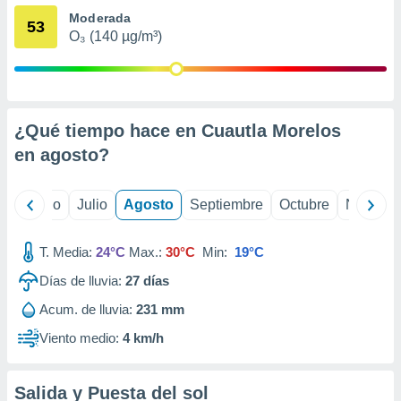
 seleccionar
Moderada
o.
53
O₃ (140 µg/m³)
calización
precisa e
ión mediante
, publicidad
¿Qué tiempo hace en Cuautla Morelos
dos,
en
agosto
?
 publicidad
,
ón de
yo
Junio
Julio
Agosto
Septiembre
Octubre
Noviemb
 desarrollo
s.
T. Media:
24°C
Max.:
30°C
Min:
19°C
tros 1199
ios
Días de lluvia:
27
días
Acum. de lluvia:
231 mm
Viento medio:
4 km/h
Salida y Puesta del sol