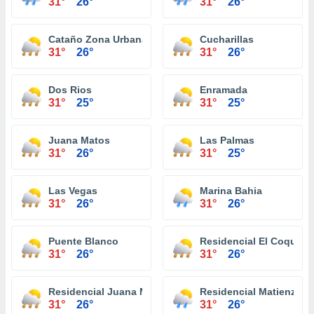
31°
26°
31°
26°
Cataño Zona Urbana
Cucharillas
31°
26°
31°
26°
Dos Rios
Enramada
31°
25°
31°
25°
Juana Matos
Las Palmas
31°
26°
31°
25°
Las Vegas
Marina Bahia
31°
26°
31°
26°
Puente Blanco
Residencial El Coqui
31°
26°
31°
26°
Residencial Juana Matos
Residencial Matienzo C
31°
26°
31°
26°