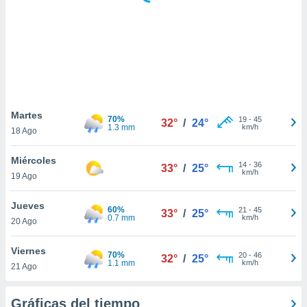
 botón
.
nto,
cios
kies,
ores únicos
Martes
70%
19
-
45
as similares
32°
/
24°
1.3 mm
km/h
18 Ago
nar,
rocesar
Miércoles
onales como
14
-
36
33°
/
25°
km/h
 este sitio
19 Ago
recciones IP
ficadores de
Jueves
60%
21
-
45
33°
/
25°
 posible
0.7 mm
km/h
20 Ago
s
 traten tus
Viernes
nales en
70%
20
-
46
32°
/
25°
1.1 mm
km/h
 interés
21 Ago
go a lo que
nerte. Para
Gráficas del tiempo
retirar su