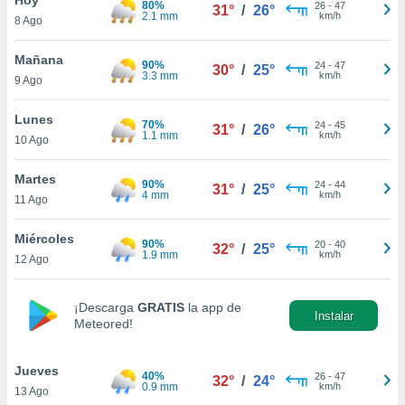
80%
26
-
47
31°
/
26°
2.1 mm
km/h
8 Ago
do en
 mismo.
sultar más
Mañana
90%
24
-
47
30°
/
25°
 en nuestra
3.3 mm
km/h
9 Ago
 Cookies
y
ualquier
Lunes
70%
24
-
45
31°
/
26°
1.1 mm
km/h
10 Ago
ento
 botón
ación de
Martes
90%
24
-
44
31°
/
25°
kies
4 mm
km/h
11 Ago
 disponible
e nuestra
Miércoles
90%
20
-
40
.
32°
/
25°
1.9 mm
km/h
12 Ago
IVAMENTE,
¡Descarga
GRATIS
la app de
Instalar
Meteored!
as
 a cookies
Jueves
 no aceptar
40%
26
-
47
32°
/
24°
0.9 mm
km/h
13 Ago
ón de