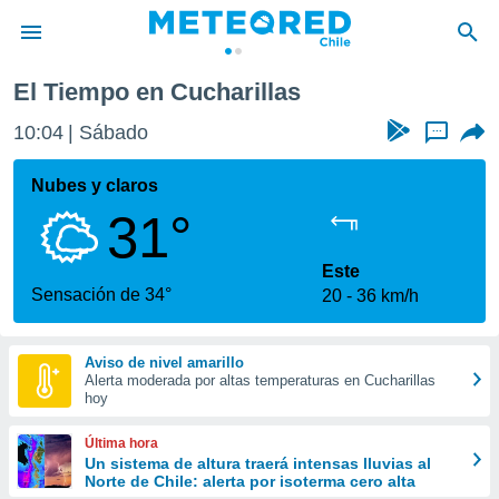
El Tiempo en Cucharillas
privacidad
10:04
Sábado
...
o de
eteored.cl)
borado por
Nubes y claros
es para
31°
ue la
 que se
e calidad.
Este
eder a este
Sensación de 34°
20
36 km/h
ediante las
opciones:
Aviso de nivel amarillo
ookies y
Alerta moderada por altas temperaturas en Cucharillas
e forma
hoy
d digital
Última hora
ada, basada
Un sistema de altura traerá intensas lluvias al
Norte de Chile: alerta por isoterma cero alta
mación