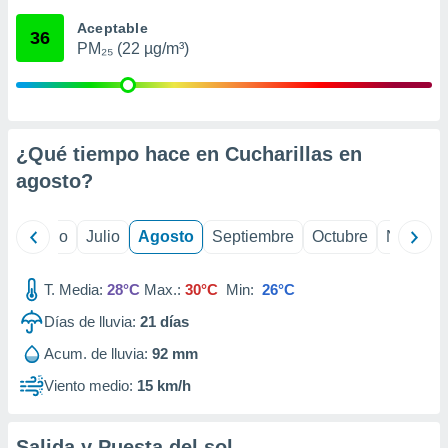
 seleccionar
o.
Aceptable
36
PM₂₅ (22 µg/m³)
calización
precisa e
ión mediante
, publicidad
¿Qué tiempo hace en Cucharillas en
dos,
agosto
?
 publicidad
,
ón de
yo
Junio
Julio
Agosto
Septiembre
Octubre
Noviemb
 desarrollo
s.
T. Media:
28°C
Max.:
30°C
Min:
26°C
tros 1199
ios
Días de lluvia:
21
días
Acum. de lluvia:
92 mm
Viento medio:
15 km/h
Salida y Puesta del sol