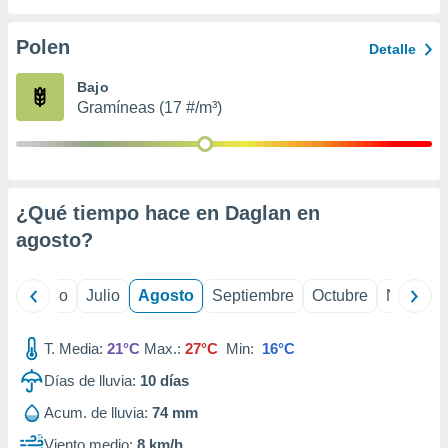
 seleccionar
o.
Polen
Detalle
calización
precisa e
Bajo
ión mediante
Gramíneas (17 #/m³)
, publicidad
dos,
 publicidad
,
¿Qué tiempo hace en Daglan en
ón de
agosto
?
 desarrollo
s.
tros 1199
yo
Junio
Julio
Agosto
Septiembre
Octubre
Noviemb
ios
T. Media:
21°C
Max.:
27°C
Min:
16°C
Días de lluvia:
10
días
Acum. de lluvia:
74 mm
Viento medio:
8 km/h