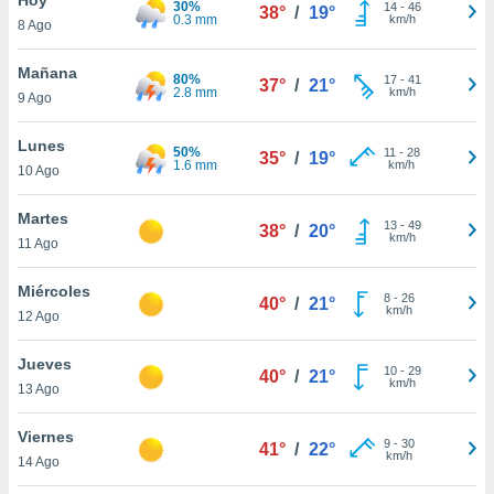
30%
14
-
46
38°
/
19°
0.3 mm
km/h
8 Ago
do en
 mismo.
sultar más
Mañana
80%
17
-
41
37°
/
21°
 en nuestra
2.8 mm
km/h
9 Ago
 Cookies
y
ualquier
Lunes
50%
11
-
28
35°
/
19°
1.6 mm
km/h
10 Ago
ento
 botón
ación de
Martes
13
-
49
38°
/
20°
kies
km/h
11 Ago
 disponible
e nuestra
Miércoles
8
-
26
.
40°
/
21°
km/h
12 Ago
IVAMENTE,
Jueves
10
-
29
40°
/
21°
km/h
13 Ago
as
 a cookies
Viernes
9
-
30
41°
/
22°
km/h
 no aceptar
14 Ago
ón de