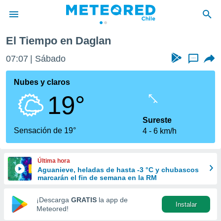
El Tiempo en Daglan
privacidad
07:07
Sábado
...
o de
eteored.cl)
borado por
Nubes y claros
es para
19°
ue la
 que se
e calidad.
Sureste
eder a este
Sensación de 19°
4
6 km/h
ediante las
opciones:
Última hora
ookies y
Aguanieve, heladas de hasta -3 °C y chubascos
e forma
marcarán el fin de semana en la RM
d digital
¡Descarga
GRATIS
la app de
Instalar
ada, basada
Meteored!
mación