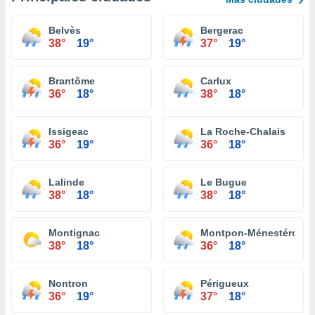
Belvès
Bergerac
38°
19°
37°
19°
Brantôme
Carlux
36°
18°
38°
18°
Issigeac
La Roche-Chalais
36°
19°
36°
18°
Lalinde
Le Bugue
38°
18°
38°
18°
Montignac
Montpon-Ménestérol
38°
18°
36°
18°
Nontron
Périgueux
36°
19°
37°
18°