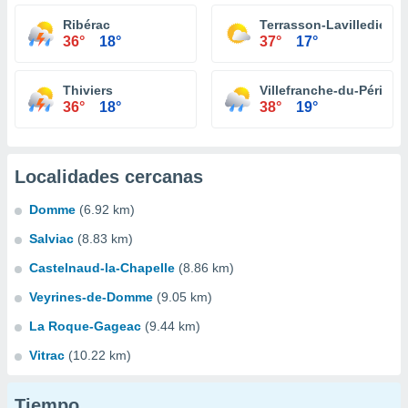
Ribérac
Terrasson-Lavilledieu
36°
18°
37°
17°
Thiviers
Villefranche-du-Périgor
36°
18°
38°
19°
Localidades cercanas
Domme
(6.92 km)
Salviac
(8.83 km)
Castelnaud-la-Chapelle
(8.86 km)
Veyrines-de-Domme
(9.05 km)
La Roque-Gageac
(9.44 km)
Vitrac
(10.22 km)
Tiempo...