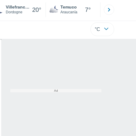
Villefranche-du-Périgord
Temuco
Osorno
20°
7°
Dordogne
Araucanía
Los Lagos
°C