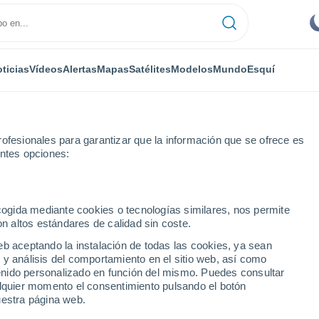
ticias
Vídeos
Alertas
Mapas
Satélites
Modelos
Mundo
Esquí
ofesionales para garantizar que la información que se ofrece es
entes opciones:
lefranche-du-Périgord
ecogida mediante cookies o tecnologías similares, nos permite
on altos estándares de calidad sin coste.
che-du-Périgord
eb aceptando la instalación de todas las cookies, ya sean
 y análisis del comportamiento en el sitio web, así como
...
ntenido personalizado en función del mismo. Puedes consultar
alquier momento el consentimiento pulsando el botón
Por hora
uestra página web.
Cielos despejados en las
próximas horas