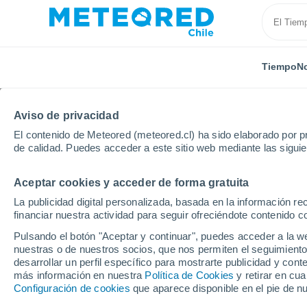
Tiempo
No
Aviso de privacidad
El contenido de Meteored (meteored.cl) ha sido elaborado por pr
de calidad. Puedes acceder a este sitio web mediante las sigui
Aceptar cookies y acceder de forma gratuita
Inicio
Francia
Nueva Aquitania
Dordoña
Vil
La publicidad digital personalizada, basada en la información r
financiar nuestra actividad para seguir ofreciéndote contenido c
El Tiempo en Villefran
Pulsando el botón "Aceptar y continuar", puedes acceder a la w
nuestras o de nuestros socios, que nos permiten el seguimiento
01:35
Viernes
desarrollar un perfil específico para mostrarte publicidad y co
más información en nuestra
Política de Cookies
y retirar en cu
Configuración de cookies
que aparece disponible en el pie de n
Cielo despejado