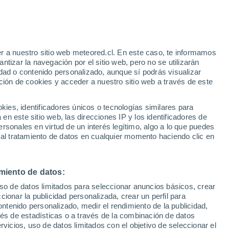
e
r a nuestro sitio web meteored.cl. En este caso, te informamos
:
35%
tizar la navegación por el sitio web, pero no se utilizarán
dad o contenido personalizado, aunque sí podrás visualizar
ción de cookies y acceder a nuestro sitio web a través de este
sur
es, identificadores únicos o tecnologías similares para
n este sitio web, las direcciones IP y los identificadores de
rsonales en virtud de un interés legítimo, algo a lo que puedes
Satélites
Modelos
 al tratamiento de datos en cualquier momento haciendo clic en
miento de datos:
Lunes
Martes
Miércoles
Jueves
uso de datos limitados para seleccionar anuncios básicos, crear
10 Ago
11 Ago
12 Ago
13 Ago
ccionar la publicidad personalizada, crear un perfil para
ontenido personalizado, medir el rendimiento de la publicidad,
vés de estadísticas o a través de la combinación de datos
rvicios, uso de datos limitados con el objetivo de seleccionar el