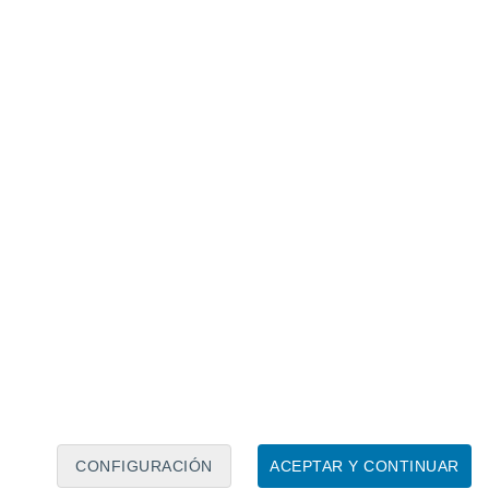
Calendario lunar
Lun
Mar
Mié
Jue
Vie
Sáb
Dom
7
8
9
10
11
12
13
14
15
16
17
18
19
20
CONFIGURACIÓN
ACEPTAR Y CONTINUAR