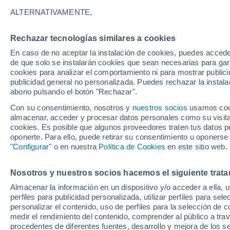
20°
ALTERNATIVAMENTE,
Rechazar tecnologías similares a cookies
Menguant
En caso de no aceptar la instalación de cookies, puedes accede
Iluminada
Sensación de 20°
de que solo se instalarán cookies que sean necesarias para garan
cookies para analizar el comportamiento ni para mostrar publici
publicidad general no personalizada. Puedes rechazar la instala
abono pulsando el botón "Rechazar".
Última hora
La nieve sorprenderá al valle de Chile centro-
Con su consentimiento, nosotros y
nuestros socios
usamos cooki
este fin de semana
almacenar, acceder y procesar datos personales como su visita e
cookies. Es posible que algunos proveedores traten tus datos pe
Tiempo 1 - 7 días
Actualidad
Mapa de temperatura
oponerte. Para ello, puede retirar su consentimiento u oponerse
"Configurar"
o en nuestra
Política de Cookies
en este sitio web.
Nosotros y nuestros socios hacemos el siguiente trata
Mañana
Domingo
Hoy
Almacenar la información en un dispositivo y/o acceder a ella, 
8 Ago
9 Ago
7 Ago
perfiles para publicidad personalizada, utilizar perfiles para sele
personalizar el contenido, uso de perfiles para la selección de c
medir el rendimiento del contenido, comprender al público a tra
procedentes de diferentes fuentes, desarrollo y mejora de los se
30%
60%