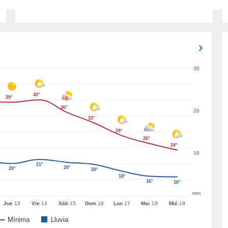
30
40°
39°
36°
20
33°
29°
26°
24°
10
21°
20°
20°
20°
18°
16°
16°
mm
Jue
13
Vie
14
Sáb
15
Dom
16
Lun
17
Mar
18
Mié
19
Mínima
Lluvia