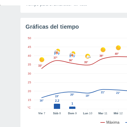
Tiempo para el amanecer
4h 40m
Gráficas del tiempo
50
45
40°
40
38°
37°
36°
35°
35
33°
30
25
20
21°
21°
20°
19°
19°
15
2.2
16°
1
°C
Vie
7
Sáb
8
Dom
9
Lun
10
Mar
11
Mié
12
Máxima