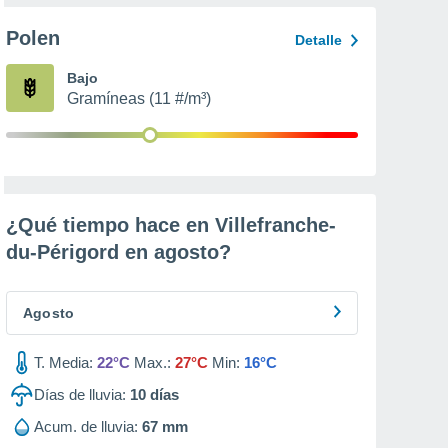
Polen
Detalle
Bajo
Gramíneas (11 #/m³)
¿Qué tiempo hace en Villefranche-
du-Périgord en
agosto
?
Agosto
T. Media:
22°C
Max.:
27°C
Min:
16°C
Días de lluvia:
10
días
Acum. de lluvia:
67 mm