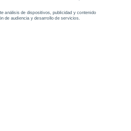
35°
/
19°
38°
/
21°
40°
/
21°
39°
/
20°
e análisis de dispositivos, publicidad y contenido
n de audiencia y desarrollo de servicios.
-
21
km/h
10
-
21
km/h
7
-
22
km/h
9
-
27
km/h
gord hoy
, 7 de agosto
Norte
0 Bajo
9
-
17 km/h
FPS:
no
Norte
0 Bajo
9
-
16 km/h
FPS:
no
Norte
0 Bajo
8
-
17 km/h
FPS:
no
Norte
0 Bajo
7
-
14 km/h
FPS:
no