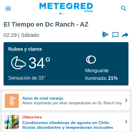
El Tiempo en Dc Ranch - AZ
privacidad
02:29
Sábado
...
o de
eteored.cl)
borado por
Nubes y claros
es para
34°
ue la
 que se
e calidad.
Menguante
eder a este
Sensación de 33°
Iluminada:
21%
ediante las
opciones:
ookies y
Aviso de nivel naranja
Alerta importante por altas temperaturas en Dc Ranch hoy
e forma
d digital
Última hora
ada, basada
Condiciones climáticas de agosto en Chile:
lluvias abundantes y temperaturas inusuales
mación