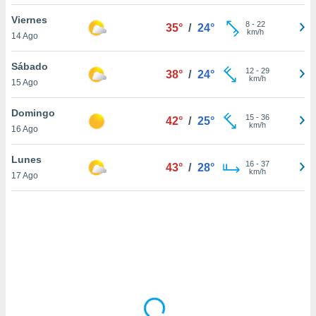
uedes
uestro sitio
Viernes
8
-
22
35°
/
24°
ed.cl. En
km/h
14 Ago
te
 de que
Sábado
talarán
12
-
29
38°
/
24°
km/h
15 Ago
e sean
para
a
Domingo
15
-
36
42°
/
25°
por el sitio
km/h
16 Ago
o se
cookies para
Lunes
16
-
37
43°
/
28°
km/h
17 Ago
nto ni para
licidad o
ado, aunque
sualizar
general no
ada. Puedes
 instalación
y acceder a
io web a
ste abono