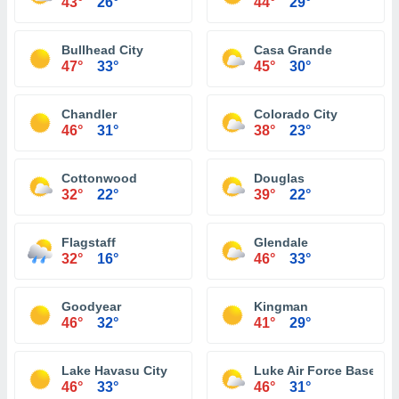
43°
26°
44°
29°
Bullhead City
Casa Grande
47°
33°
45°
30°
Chandler
Colorado City
46°
31°
38°
23°
Cottonwood
Douglas
32°
22°
39°
22°
Flagstaff
Glendale
32°
16°
46°
33°
Goodyear
Kingman
46°
32°
41°
29°
Lake Havasu City
Luke Air Force Base
46°
33°
46°
31°