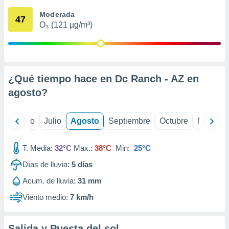
 seleccionar
o.
Moderada
47
O₃ (121 µg/m³)
calización
precisa e
ión mediante
, publicidad
¿Qué tiempo hace en Dc Ranch - AZ en
dos,
agosto
?
 publicidad
,
ón de
yo
Junio
Julio
Agosto
Septiembre
Octubre
Noviemb
 desarrollo
s.
T. Media:
32°C
Max.:
38°C
Min:
25°C
tros 1199
ios
Días de lluvia:
5
días
Acum. de lluvia:
31 mm
Viento medio:
7 km/h
Salida y Puesta del sol